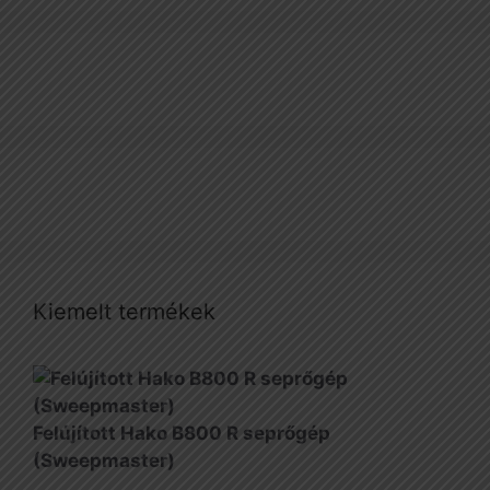
Kiemelt termékek
Felújított Hako B800 R seprőgép
(Sweepmaster)