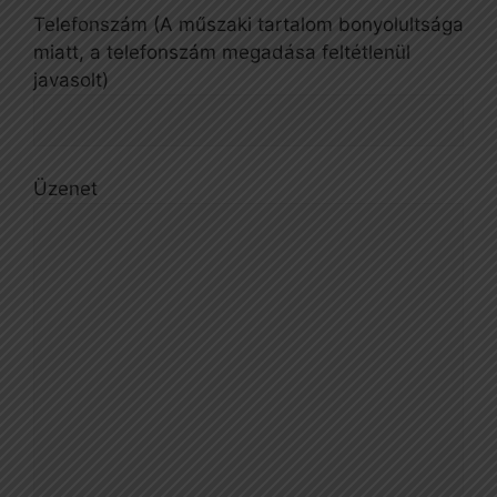
Telefonszám (A műszaki tartalom bonyolultsága
miatt, a telefonszám megadása feltétlenül
javasolt)
Üzenet