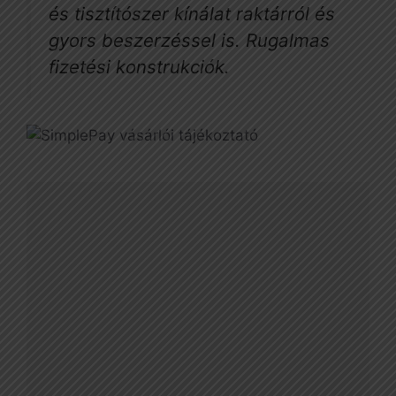
és tisztítószer kínálat raktárról és
gyors beszerzéssel is. Rugalmas
fizetési konstrukciók.