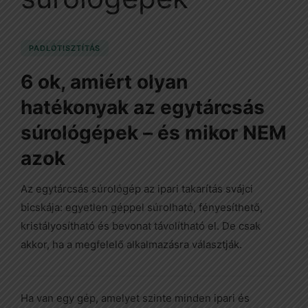
PADLÓTISZTÍTÁS
6 ok, amiért olyan
hatékonyak az egytárcsás
súrológépek – és mikor NEM
azok
Az egytárcsás súrológép az ipari takarítás svájci
bicskája: egyetlen géppel súrolható, fényesíthető,
kristályosítható és bevonat távolítható el. De csak
akkor, ha a megfelelő alkalmazásra választják.
Ha van egy gép, amelyet szinte minden ipari és