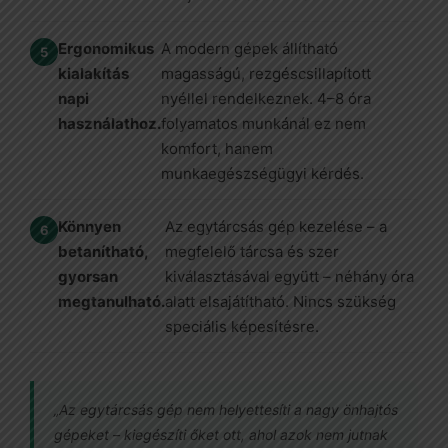
Ergonomikus
A modern gépek állítható
kialakítás
magasságú, rezgéscsillapított
napi
nyéllel rendelkeznek. 4–8 óra
használathoz.
folyamatos munkánál ez nem
komfort, hanem
munkaegészségügyi kérdés.
Könnyen
Az egytárcsás gép kezelése – a
betanítható,
megfelelő tárcsa és szer
gyorsan
kiválasztásával együtt – néhány óra
megtanulható.
alatt elsajátítható. Nincs szükség
speciális képesítésre.
„Az egytárcsás gép nem helyettesíti a nagy önhajtós
gépeket – kiegészíti őket ott, ahol azok nem jutnak