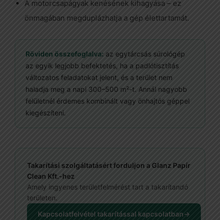
A motorcsapágyak kenésének kihagyása – ez
önmagában megduplázhatja a gép élettartamát.
Röviden összefoglalva:
az egytárcsás súrológép
az egyik legjobb befektetés, ha a padlótisztítás
változatos feladatokat jelent, és a terület nem
haladja meg a napi 300–500 m²-t. Annál nagyobb
felületnél érdemes kombinált vagy önhajtós géppel
kiegészíteni.
Takarítási szolgáltatásért forduljon a Glanz Papír
Clean Kft.-hez
Amely ingyenes területfelmérést tart a takarítandó
területen.
Kapcsolatfelvétel takarítással kapcsolatban→