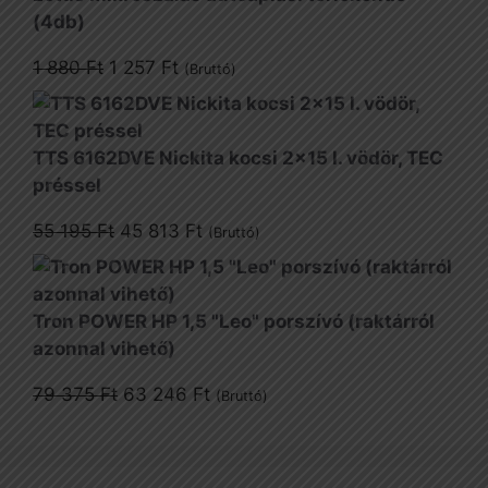
(4db)
Original
Current
1 880
Ft
1 257
Ft
(Bruttó)
price
price
was:
is:
1
1
TTS 6162DVE Nickita kocsi 2x15 l. vödör, TEC
880 Ft.
257 Ft.
préssel
Original
Current
55 195
Ft
45 813
Ft
(Bruttó)
price
price
was:
is:
55
45
Tron POWER HP 1,5 "Leo" porszívó (raktárról
195 Ft.
813 Ft.
azonnal vihető)
Original
Current
79 375
Ft
63 246
Ft
(Bruttó)
price
price
was:
is:
79
63