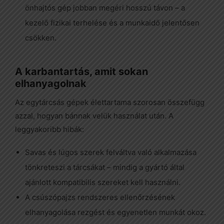
önhajtós gép jobban megéri hosszú távon – a
kezelő fizikai terhelése és a munkaidő jelentősen
csökken.
A karbantartás, amit sokan
elhanyagolnak
Az egytárcsás gépek élettartama szorosan összefügg
azzal, hogyan bánnak velük használat után. A
leggyakoribb hibák:
Savas és lúgos szerek felváltva való alkalmazása
tönkreteszi a tárcsákat – mindig a gyártó által
ajánlott kompatibilis szereket kell használni.
A csúszópajzs rendszeres ellenőrzésének
elhanyagolása rezgést és egyenetlen munkát okoz.