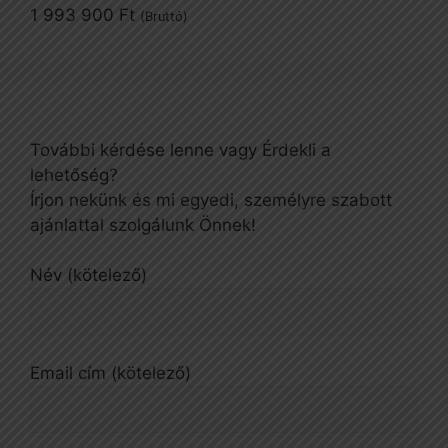
1 993 900
Ft
(Bruttó)
További kérdése lenne vagy Érdekli a
lehetőség?
Írjon nekünk és mi egyedi, személyre szabott
ajánlattal szolgálunk Önnek!
Név (kötelező)
Email cím (kötelező)