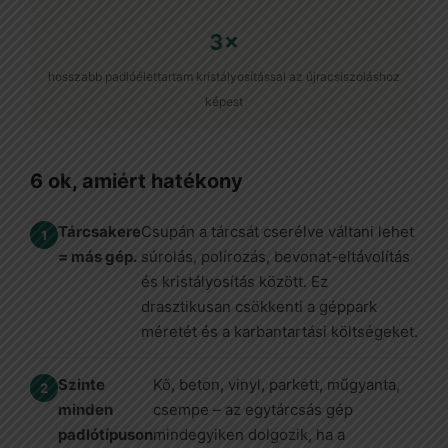
3×
hosszabb padlóélettartam kristályosítással az újracsiszoláshoz
képest
6 ok, amiért hatékony
Tárcsakere
Csupán a tárcsát cserélve váltani lehet
= más gép.
súrolás, polírozás, bevonat-eltávolítás
és kristályosítás között. Ez
drasztikusan csökkenti a géppark
méretét és a karbantartási költségeket.
Szinte
Kő, beton, vinyl, parkett, műgyanta,
minden
csempe – az egytárcsás gép
padlótípuson
mindegyiken dolgozik, ha a