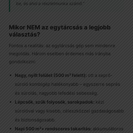
be, és ahol a részletmunka számít.”
Mikor NEM az egytárcsás a legjobb
választás?
Fontos a realitás: az egytárcsás gép sem mindenre
megoldás. Három esetben érdemes más irányba
gondolkozni:
Nagy, nyílt felület (500 m² felett):
ott a seprő-
súroló kombigép hatékonyabb – egyszerre seprés
és súrolás, nagyobb lefedési sebesség.
Lépcsők, szűk folyosók, sarokpadok:
kézi
súrolóval vagy kisebb, céleszközzel gazdaságosabb
és biztonságosabb.
Napi 500 m²+ rendszeres takarítás:
akkumulátoros