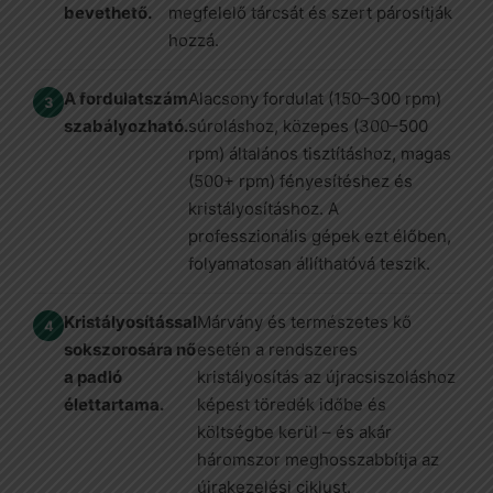
bevethető.
megfelelő tárcsát és szert párosítják
hozzá.
A fordulatszám
Alacsony fordulat (150–300 rpm)
szabályozható.
súroláshoz, közepes (300–500
rpm) általános tisztításhoz, magas
(500+ rpm) fényesítéshez és
kristályosításhoz. A
professzionális gépek ezt élőben,
folyamatosan állíthatóvá teszik.
Kristályosítással
Márvány és természetes kő
sokszorosára nő
esetén a rendszeres
a padló
kristályosítás az újracsiszoláshoz
élettartama.
képest töredék időbe és
költségbe kerül – és akár
háromszor meghosszabbítja az
újrakezelési ciklust.