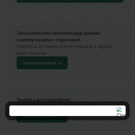
Tárcsaválasztási útmutatás/gép javaslás
személyreszabva – ingyenesen
Padlótípus és feladat szerint kollégánk a legjobb
gépet javasolja.
Útmutatót kérek →
Tovább a súrológépekhez!
Raktárról, azonnal!
Útmutatót kérek →