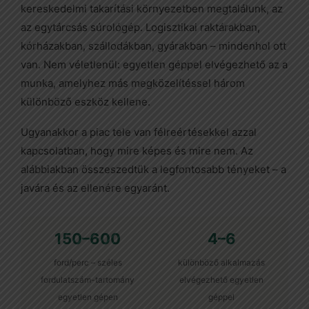
kereskedelmi takarítási környezetben megtalálunk, az
az egytárcsás súrológép. Logisztikai raktárakban,
kórházakban, szállodákban, gyárakban – mindenhol ott
van. Nem véletlenül: egyetlen géppel elvégezhető az a
munka, amelyhez más megközelítéssel három
különböző eszköz kellene.
Ugyanakkor a piac tele van félreértésekkel azzal
kapcsolatban, hogy mire képes és mire nem. Az
alábbiakban összeszedtük a legfontosabb tényeket – a
javára és az ellenére egyaránt.
150–600
4–6
ford/perc – széles
különböző alkalmazás
fordulatszám-tartomány
elvégezhető egyetlen
egyetlen gépen
géppel