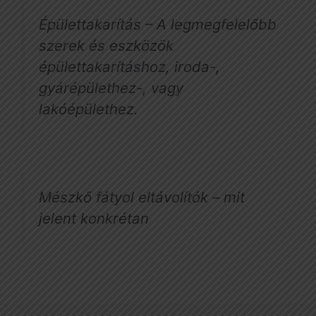
Épülettakarítás – A legmegfelelőbb
szerek és eszközök
épülettakarításhoz, iroda-,
gyárépülethez-, vagy
lakóépülethez.
Mészkő fátyol eltávolítók – mit
jelent konkrétan