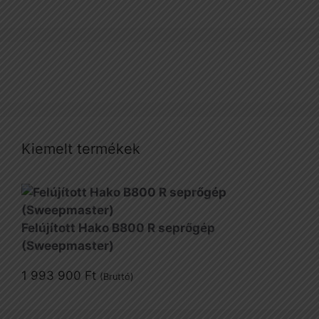
Kiemelt termékek
Felújított Hako B800 R seprőgép
(Sweepmaster)
1 993 900
Ft
(Bruttó)