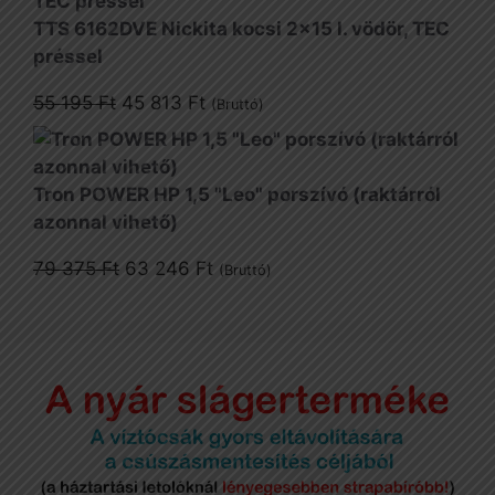
1
1
TTS 6162DVE Nickita kocsi 2x15 l. vödör, TEC
880 Ft.
257 Ft.
préssel
Original
Current
55 195
Ft
45 813
Ft
(Bruttó)
price
price
was:
is:
55
45
Tron POWER HP 1,5 "Leo" porszívó (raktárról
195 Ft.
813 Ft.
azonnal vihető)
Original
Current
79 375
Ft
63 246
Ft
(Bruttó)
price
price
was:
is:
79
63
375 Ft.
246 Ft.