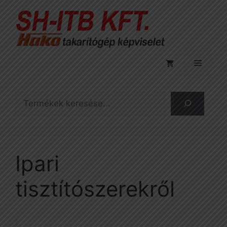
Kilépés
a
tartalomba
Menü
Keresés
Ipari
tisztítószerekről