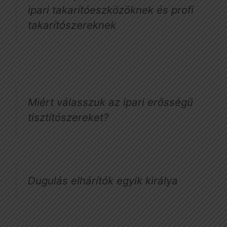
ipari takarítóeszközöknek és profi
takarítószereknek
Miért válasszuk az ipari erősségű
tisztítószereket?
Dugulás elhárítók egyik királya