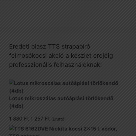
Eredeti olasz TTS strapabíró
felmosókocsi akció a készlet erejéig
professzionális felhasználóknak!
Lotus mikroszálas autóáplási törlőkendő
(4db)
Original
Current
1 880
Ft
1 257
Ft
(Bruttó)
price
price
was:
is: