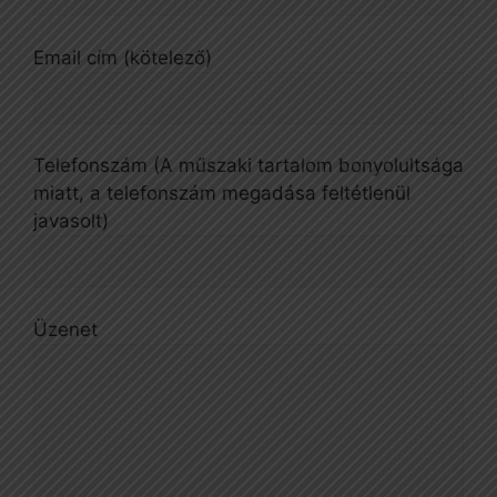
Email cím (kötelező)
Telefonszám (A műszaki tartalom bonyolultsága
miatt, a telefonszám megadása feltétlenül
javasolt)
Üzenet