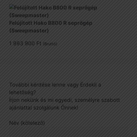
Felújított Hako B800 R seprőgép
(Sweepmaster)
1 993 900
Ft
(Bruttó)
További kérdése lenne vagy Érdekli a
lehetőség?
Írjon nekünk és mi egyedi, személyre szabott
ajánlattal szolgálunk Önnek!
Név (kötelező)