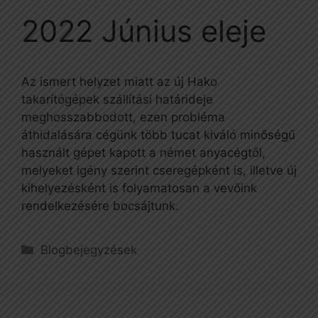
2022 Június eleje
Az ismert helyzet miatt az új Hako
takarítógépek szállítási határideje
meghosszabbodott, ezen probléma
áthidalására cégünk több tucat kiváló minőségű
használt gépet kapott a német anyacégtől,
melyeket igény szerint cseregépként is, illetve új
kihelyezésként is folyamatosan a vevőink
rendelkezésére bocsájtunk.
Kategória
Blogbejegyzések