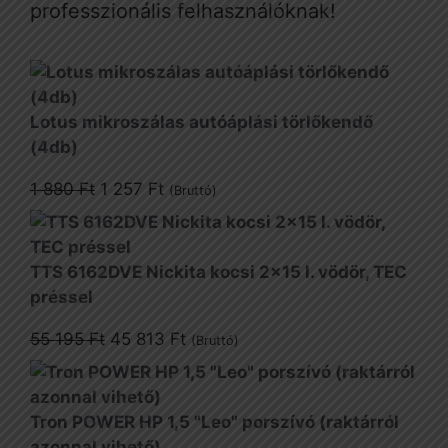
professzionális felhasználóknak!
Lotus mikroszálas autóáplási törlőkendő
(4db)
Original
Current
1 880
Ft
1 257
Ft
(Bruttó)
price
price
was:
is:
1
1
TTS 6162DVE Nickita kocsi 2x15 l. vödör, TEC
880 Ft.
257 Ft.
préssel
Original
Current
55 195
Ft
45 813
Ft
(Bruttó)
price
price
was:
is:
55
45
Tron POWER HP 1,5 "Leo" porszívó (raktárról
195 Ft.
813 Ft.
azonnal vihető)