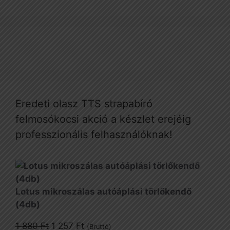
Eredeti olasz TTS strapabíró
felmosókocsi akció a készlet erejéig
professzionális felhasználóknak!
Lotus mikroszálas autóáplási törlőkendő
(4db)
Original
Current
1 880
Ft
1 257
Ft
(Bruttó)