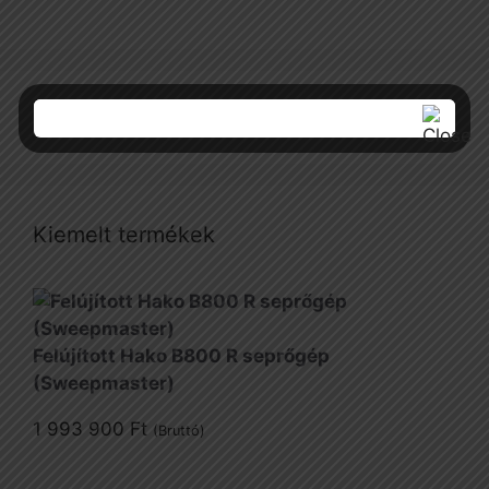
Kiemelt termékek
Felújított Hako B800 R seprőgép
(Sweepmaster)
1 993 900
Ft
(Bruttó)