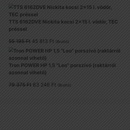
price
price
was:
is:
1
1
TTS 6162DVE Nickita kocsi 2x15 l. vödör, TEC
880 Ft.
257 Ft.
préssel
Original
Current
55 195
Ft
45 813
Ft
(Bruttó)
price
price
was:
is:
55
45
Tron POWER HP 1,5 "Leo" porszívó (raktárról
195 Ft.
813 Ft.
azonnal vihető)
Original
Current
79 375
Ft
63 246
Ft
(Bruttó)
price
price
was:
is:
79
63
375 Ft.
246 Ft.