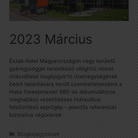
2023 Március
Észak-Kelet Magyarországon nagy területű
gyáregységgel rendelkező világhírű német
óriásvállalat kisgépgyártó üzemegységének
belső takarítására került üzembehelyezésre a
Hako Sweepmaster 980-as akkumulátoros
meghajtású vezetőüléses hidraulikus
felsőürítésű seprőgép – jelentős referenciát
biztosítva cégünknek
Kategória
Blogbejegyzések