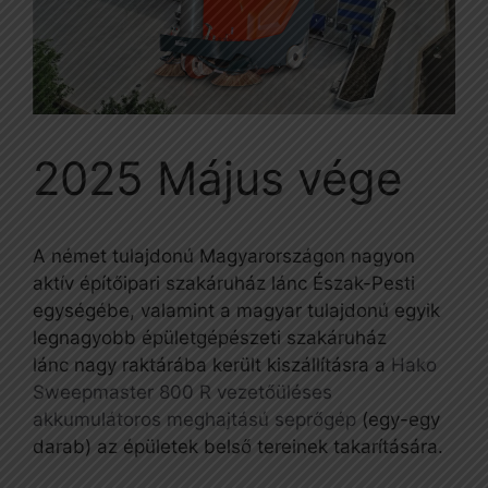
2025 Május vége
A német tulajdonú Magyarországon nagyon
aktív építőipari szakáruház lánc Észak-Pesti
egységébe, valamint a magyar tulajdonú egyik
legnagyobb épületgépészeti szakáruház
lánc nagy raktárába került kiszállításra a
Hako
Sweepmaster 800 R vezetőüléses
akkumulátoros meghajtású seprőgép
(egy-egy
darab) az épületek belső tereinek takarítására.