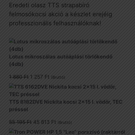
Eredeti olasz TTS strapabíró
felmosókocsi akció a készlet erejéig
professzionális felhasználóknak!
Lotus mikroszálas autóáplási törlőkendő
(4db)
Original
Current
1 880
Ft
1 257
Ft
(Bruttó)
price
price
was:
is:
1
1
TTS 6162DVE Nickita kocsi 2x15 l. vödör, TEC
880 Ft.
257 Ft.
préssel
Original
Current
55 195
Ft
45 813
Ft
(Bruttó)
price
price