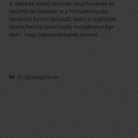
A raktárak belső tereinek takarításában és
vásárlói területeken is a fordulékonyság
rendkívül fontos tényező, ezért a legkisebb
ráülős/felülős takarítógép mozgékonysága
okán, nagy népszerűségnek örvend.
Kategória
Blogbejegyzések