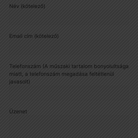
Név (kötelező)
Email cím (kötelező)
Telefonszám (A műszaki tartalom bonyolultsága
miatt, a telefonszám megadása feltétlenül
javasolt)
Üzenet