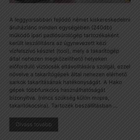
A leggyorsabban fejlődő német kiskereskedelmi
áruházlánc minden egységében (240db)
működő ipari padlósúrológép tartozékaként
került leszállításra az úgynevezett kézi
vízfelszívó készlet (tool), mely a takarítógép
által nehezen megközelíthető helyeken
előforduló víztócsák eltávolítására szolgál, ezzel
növelve a takarítógépek által nehezen elérhető
sarkok takarításának hatékonyságát. A Hako
gépek többfunkciós használhatóságát
bizonyítva. (nincs szükség külön mopra,
takarítókocsira). Tartozék beszállításban …
Olvass tovább