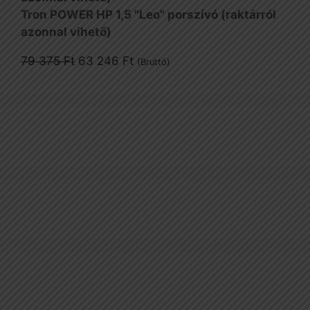
55
45
Tron POWER HP 1,5 "Leo" porszívó (raktárról
195 Ft.
813 Ft.
azonnal vihető)
Original
Current
79 375
Ft
63 246
Ft
(Bruttó)
price
price
was:
is:
79
63
375 Ft.
246 Ft.