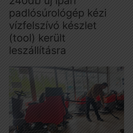
240db új ipari
padlósúrológép kézi
vízfelszívó készlet
(tool) került
leszállításra