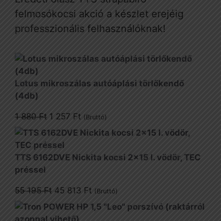
felmosókocsi akció a készlet erejéig
professzionális felhasználóknak!
Lotus mikroszálas autóáplási törlőkendő
(4db)
Original
Current
1 880
Ft
1 257
Ft
(Bruttó)
price
price
was:
is:
1
1
TTS 6162DVE Nickita kocsi 2x15 l. vödör, TEC
880 Ft.
257 Ft.
préssel
Original
Current
55 195
Ft
45 813
Ft
(Bruttó)
price
price
was:
is: