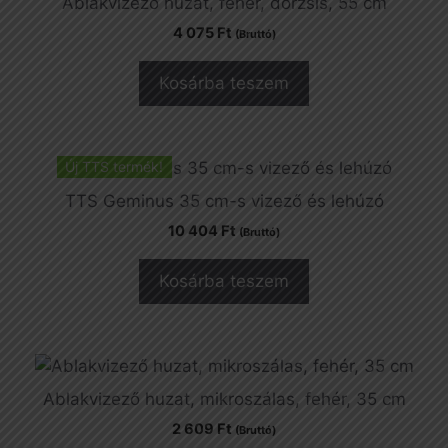
Ablakvizező huzat, fehér, dörzsis, 55 cm
4 075
Ft
(Bruttó)
Kosárba teszem
Új TTS termék!
TTS Geminus 35 cm-s vizező és lehúzó
10 404
Ft
(Bruttó)
Kosárba teszem
Ablakvizező huzat, mikroszálas, fehér, 35 cm
2 609
Ft
(Bruttó)