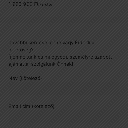
1 993 900
Ft
(Bruttó)
További kérdése lenne vagy Érdekli a
lehetőség?
Írjon nekünk és mi egyedi, személyre szabott
ajánlattal szolgálunk Önnek!
Név (kötelező)
Email cím (kötelező)