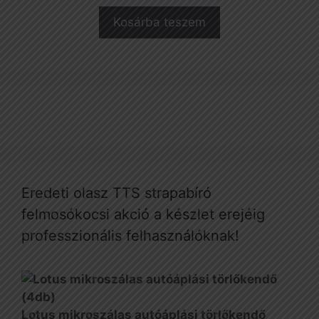
Kosárba teszem
Eredeti olasz TTS strapabíró
felmosókocsi akció a készlet erejéig
professzionális felhasználóknak!
Lotus mikroszálas autóáplási törlőkendő