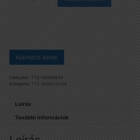
Ablakvizező
huzat,
fehér,
dörzsis,
25
cm
mennyiség
Ajánlatot kérek
Cikkszám:
TTS-00008430
Kategória:
TTS Ablakvizezők
Leírás
További információk
Leírás