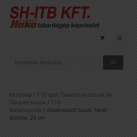
Kilépés
a
tartalomba
Menü
Keresés
Kezdőlap
/
TTS Ipari Takarító eszközök és
Takarító kocsik
/
TTS
Ablakvizezők
/ Ablakvizező huzat, fehér,
dörzsis, 25 cm