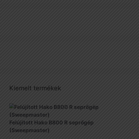
Kiemelt termékek
Felújított Hako B800 R seprőgép
(Sweepmaster)