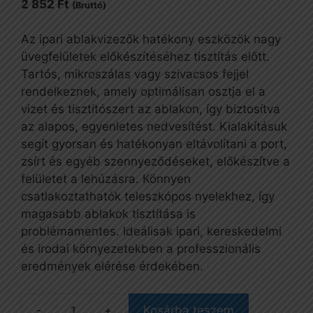
2 852
Ft
(Bruttó)
Az ipari ablakvizezők hatékony eszközök nagy
üvegfelületek előkészítéséhez tisztítás előtt.
Tartós, mikroszálas vagy szivacsos fejjel
rendelkeznek, amely optimálisan osztja el a
vizet és tisztítószert az ablakon, így biztosítva
az alapos, egyenletes nedvesítést. Kialakításuk
segít gyorsan és hatékonyan eltávolítani a port,
zsírt és egyéb szennyeződéseket, előkészítve a
felületet a lehúzásra. Könnyen
csatlakoztathatók teleszkópos nyelekhez, így
magasabb ablakok tisztítása is
problémamentes. Ideálisak ipari, kereskedelmi
és irodai környezetekben a professzionális
eredmények elérése érdekében.
Kosárba teszem