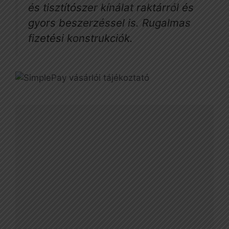
és tisztítószer kínálat raktárról és
gyors beszerzéssel is. Rugalmas
fizetési konstrukciók.