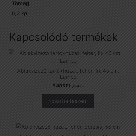
Tömeg
0,2 kg
Kapcsolódó termékek
Ablakvizező tartó+huzat, fehér, fix 45 cm,
Lampo
5 485
Ft
(Bruttó)
Kosárba teszem