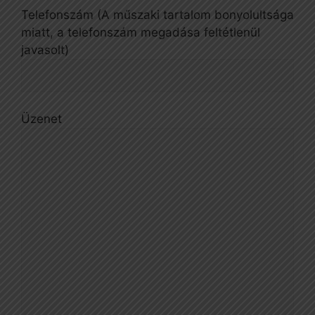
Telefonszám (A műszaki tartalom bonyolultsága
miatt, a telefonszám megadása feltétlenül
javasolt)
Üzenet