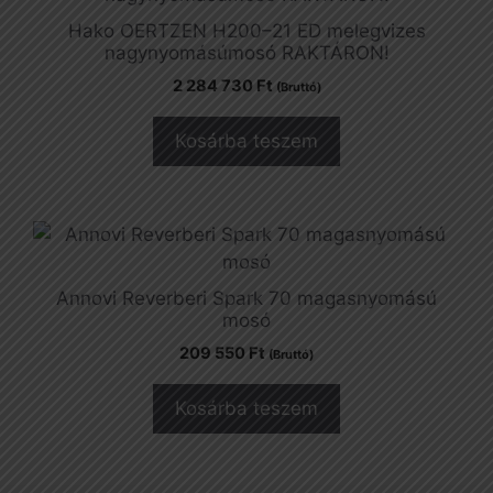
Hako OERTZEN H200–21 ED melegvizes
nagynyomásúmosó RAKTÁRON!
2 284 730
Ft
(Bruttó)
Kosárba teszem
Annovi Reverberi Spark 70 magasnyomású
mosó
209 550
Ft
(Bruttó)
Kosárba teszem