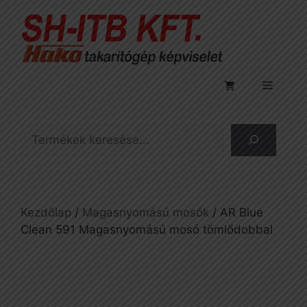
Kilépés
a
tartalomba
Menü
Keresés
Kezdőlap
/
Magasnyomású mosók
/ AR Blue
Clean 591 Magasnyomású mosó tömlődobbal