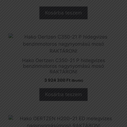
Kosárba teszem
Hako Oertzen C350-21 P hidegvizes
benzinmotoros nagynyomású mosó
RAKTÁRON!
3 924 300
Ft
(Bruttó)
Kosárba teszem