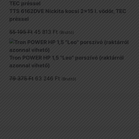
was:
is:
1
1
TTS 6162DVE Nickita kocsi 2x15 l. vödör, TEC
880 Ft.
257 Ft.
préssel
Original
Current
55 195
Ft
45 813
Ft
(Bruttó)
price
price
was:
is:
55
45
Tron POWER HP 1,5 "Leo" porszívó (raktárról
195 Ft.
813 Ft.
azonnal vihető)
Original
Current
79 375
Ft
63 246
Ft
(Bruttó)
price
price
was:
is:
79
63
375 Ft.
246 Ft.