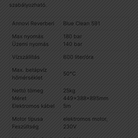
szabályozható.
Annovi Reverberi
Blue Clean 591
Max nyomás
180 bar
Üzemi nyomás
140 bar
Vízszállítás
600 liter/óra
Max. betápvíz
50°C
hőmérséklet
Nettó tömeg
25kg
Méret
449x388x895mm
Elektromos kábel
5m
Motor típusa
elektromos motor,
Feszültség
230V