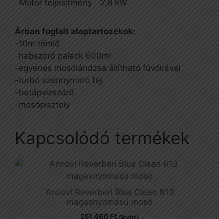
Motor teljesítmény
2,8 kW
Árban foglalt alaptartozékok:
-10m tömlő
-habszóró palack 600ml
-egyenes mosólándzsa állítható fúvókával
-turbó szennymaró fej
-betápvízszűrő
-mosópisztoly
Kapcsolódó termékek
Annovi Reverberi Blue Clean 613
magasnyomású mosó
251 460
Ft
(Bruttó)