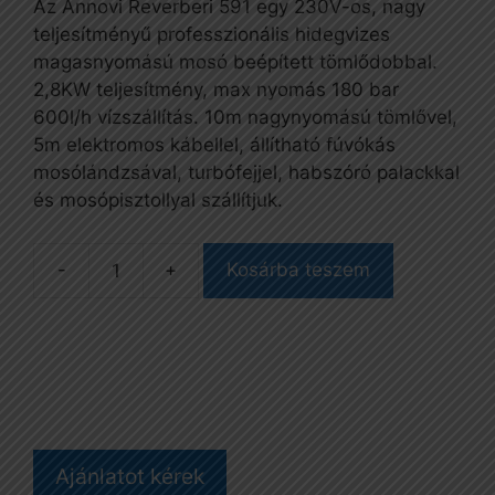
Az Annovi Reverberi 591 egy 230V-os, nagy
teljesítményű professzionális hidegvizes
magasnyomású mosó beépített tömlődobbal.
2,8KW teljesítmény, max nyomás 180 bar
600l/h vízszállítás. 10m nagynyomású tömlővel,
5m elektromos kábellel, állítható fúvókás
mosólándzsával, turbófejjel, habszóró palackkal
és mosópisztollyal szállítjuk.
Kosárba teszem
AR
Blue
Clean
591
Magasnyomású
mosó
tömlődobbal
Ajánlatot kérek
mennyiség