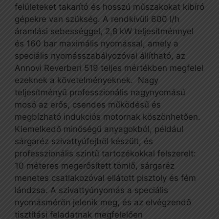
felületeket takarító és hosszú műszakokat kibíró
gépekre van szükség. A rendkívüli 600 l/h
áramlási sebességgel, 2,8 kW teljesítménnyel
és 160 bar maximális nyomással, amely a
speciális nyomásszabályozóval állítható, az
Annovi Reverberi 519 teljes mértékben megfelel
ezeknek a követelményeknek. Nagy
teljesítményű professzionális nagynyomású
mosó az erős, csendes működésű és
megbízható indukciós motornak köszönhetően.
Kiemelkedő minőségű anyagokból, például
sárgaréz szivattyúfejből készült, és
professzionális szintű tartozékokkal felszerelt:
10 méteres megerősített tömlő, sárgaréz
menetes csatlakozóval ellátott pisztoly és fém
lándzsa. A szivattyúnyomás a speciális
nyomásmérőn jelenik meg, és az elvégzendő
tisztítási feladatnak megfelelően