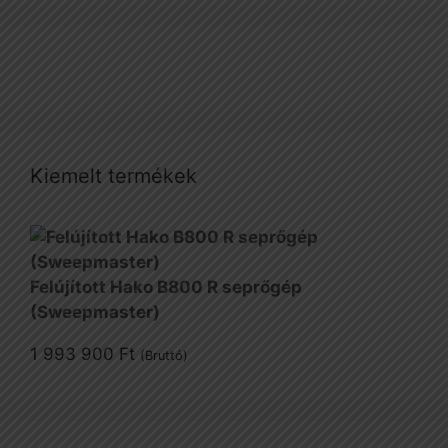
Kiemelt termékek
Felújított Hako B800 R seprőgép
(Sweepmaster)
1 993 900
Ft
(Bruttó)