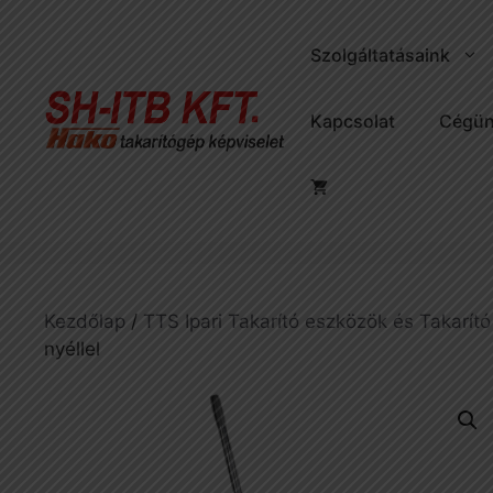
Kilépés
a
Szolgáltatásaink
tartalomba
Kapcsolat
Cégün
Kezdőlap
/
TTS Ipari Takarító eszközök és Takarító
nyéllel