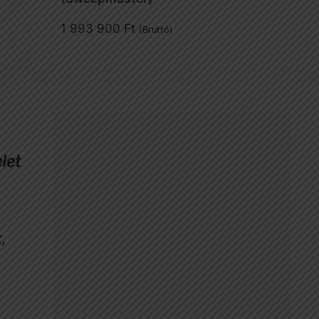
1 993 900
Ft
(Bruttó)
,