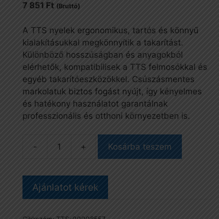
7 851
Ft
(Bruttó)
A TTS nyelek ergonomikus, tartós és könnyű
kialakításukkal megkönnyítik a takarítást.
Különböző hosszúságban és anyagokból
elérhetők, kompatibilisek a TTS felmosókkal és
egyéb takarítóeszközökkel. Csúszásmentes
markolatuk biztos fogást nyújt, így kényelmes
és hatékony használatot garantálnak
professzionális és otthoni környezetben is.
Kosárba teszem
Best
padlókaparó,
120
Ajánlatot kérek
cm-
es
nyéllel