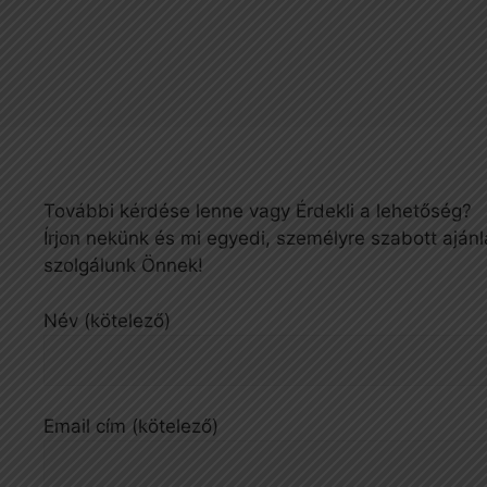
További kérdése lenne vagy Érdekli a lehetőség?
Írjon nekünk és mi egyedi, személyre szabott ajánl
szolgálunk Önnek!
Név (kötelező)
Email cím (kötelező)