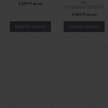
cm,
2 325
Ft
(Bruttó)
(TTS1041/TTS1047)
2 382
Ft
(Bruttó)
Kosárba teszem
Kosárba teszem