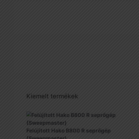
Kiemelt termékek
Felújított Hako B800 R seprőgép
(Sweepmaster)