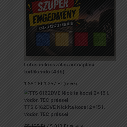
Lotus mikroszálas autóáplási
törlőkendő (4db)
Original
Current
1 880
Ft
1 257
Ft
(Bruttó)
price
price
was:
is:
1
1
TTS 6162DVE Nickita kocsi 2x15 l.
880 Ft.
257 Ft.
vödör, TEC préssel
Original
Current
55 195
Ft
45 813
Ft
(Bruttó)