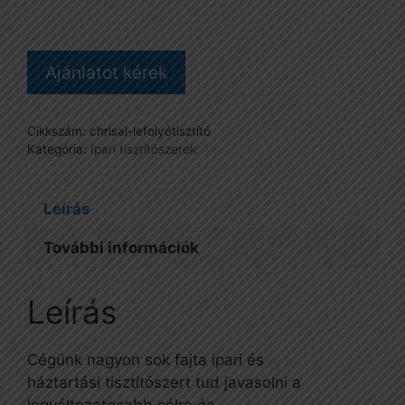
1
liter
mennyiség
Ajánlatot kérek
Cikkszám:
chrisal-lefolyótisztító
Kategória:
Ipari tisztítószerek
Leírás
További információk
Leírás
Cégünk nagyon sok fajta ipari és
háztartási tisztítószert tud javasolni a
legváltozatosabb célra és