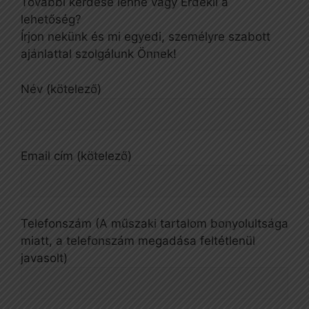
További kérdése lenne vagy Érdekli a
lehetőség?
Írjon nekünk és mi egyedi, személyre szabott
ajánlattal szolgálunk Önnek!
Név (kötelező)
Email cím (kötelező)
Telefonszám (A műszaki tartalom bonyolultsága
miatt, a telefonszám megadása feltétlenül
javasolt)