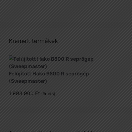
Kiemelt termékek
Felújított Hako B800 R seprőgép
(Sweepmaster)
1 993 900
Ft
(Bruttó)