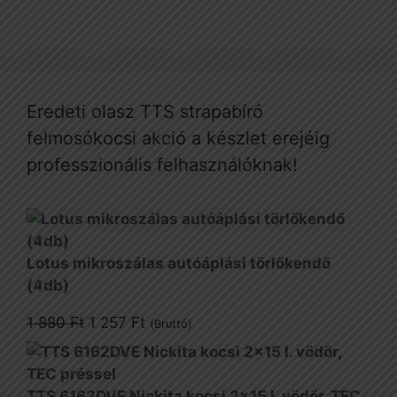
Eredeti olasz TTS strapabíró
felmosókocsi akció a készlet erejéig
professzionális felhasználóknak!
Lotus mikroszálas autóáplási törlőkendő
(4db)
Original
Current
1 880
Ft
1 257
Ft
(Bruttó)
price
price
was:
is:
1
1
TTS 6162DVE Nickita kocsi 2x15 l. vödör, TEC