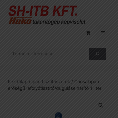
Kilépés
a
tartalomba
Menü
Keresés
Kezdőlap
/
Ipari tisztítószerek
/ Chrisal ipari
erőségű lefolyótisztító/duguláselhárító 1 liter