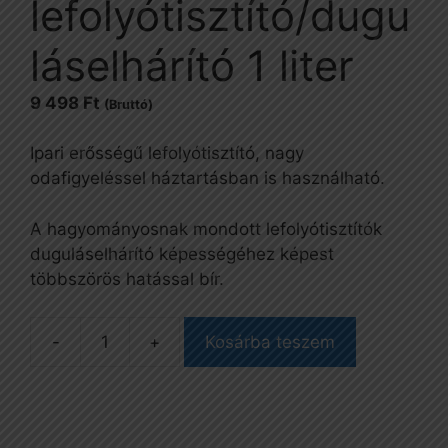
lefolyótisztító/dugu
láselhárító 1 liter
9 498
Ft
(Bruttó)
Ipari erősségű lefolyótisztító, nagy
odafigyeléssel háztartásban is használható.
A hagyományosnak mondott lefolyótisztítók
duguláselhárító képességéhez képest
többszörös hatással bír.
-
+
Kosárba teszem
Chrisal
ipari
erőségű
lefolyótisztító/duguláselhárító