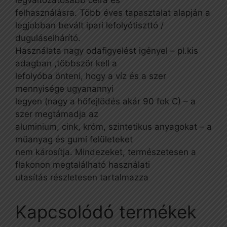
felhasználásra. Több éves tapasztalat alapján a
legjobban bevált ipari lefolyótiszttó /
duguláselhárító.
Használata nagy odafigyelést igényel – pl.kis
adagban ,többször kell a
lefolyóba önteni, hogy a víz és a szer
mennyisége ugyanannyi
legyen (nagy a hőfejlődés akár 90 fok C) – a
szer megtámadja az
aluminium, cink, króm, szintetiku
s anyagokat – a
műanyag és gumi felületeket
nem károsítja. Mindezeket, természetesen a
flakonon megtalálható használati
utasítás részletesen tartalmazza
Kapcsolódó termékek