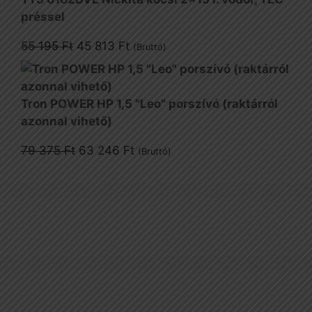
880 Ft.
257 Ft.
préssel
Original
Current
55 195
Ft
45 813
Ft
(Bruttó)
price
price
was:
is:
55
45
Tron POWER HP 1,5 "Leo" porszívó (raktárról
195 Ft.
813 Ft.
azonnal vihető)
Original
Current
79 375
Ft
63 246
Ft
(Bruttó)
price
price
was:
is:
79
63
375 Ft.
246 Ft.