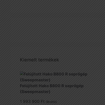
Kiemelt termékek
Felújított Hako B800 R seprőgép
(Sweepmaster)
1 993 900
Ft
(Bruttó)