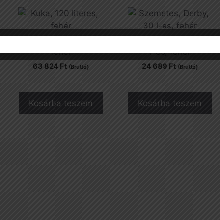
Kuka, 120 literes,
Szemetes, Derby, 30
fehér
l-es, fehér
63 824
Ft
24 689
Ft
(Bruttó)
(Bruttó)
Kosárba teszem
Kosárba teszem