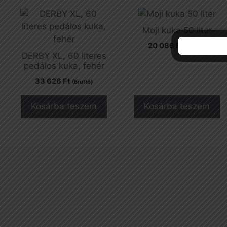
Moji kuka 50 liter
20 086
Ft
(Bruttó)
DERBY XL, 60 literes
pedálos kuka, fehér
33 626
Ft
(Bruttó)
Kosárba teszem
Kosárba teszem