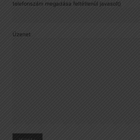
telefonszám megadása feltétlenül javasolt)
Üzenet