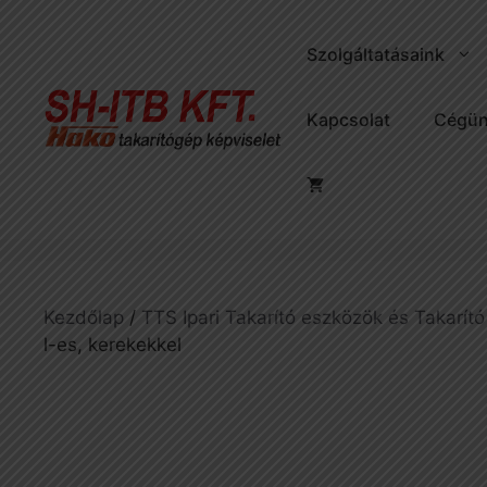
Kilépés
a
Szolgáltatásaink
tartalomba
Kapcsolat
Cégün
Kezdőlap
/
TTS Ipari Takarító eszközök és Takarító
l-es, kerekekkel