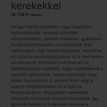
kerekekkel
14 738
Ft
(Bruttó)
Az ipari kukák strapabíró, nagy kapacitású
hulladéktárolók, amelyek különféle
környezetekben, például irodákban, gyárakban
és közintézményekben használhatók. Erős
műanyagból vagy fémből készülnek, ellenállnak
az időjárási viszontagságoknak és a mechanikai
sérüléseknek. Különböző méretekben és
kialakításokban kaphatók, hogy megfeleljenek a
speciális igényeknek, legyen szó beltéri vagy
kültéri használatról. A zárható fedél segít a
szagok megelőzésében és a higiénia
fenntartásában. Mozgatható kerekekkel
felszerelt változataik könnyen kezelhetők, így
gyors és hatékony megoldást kínálnak a