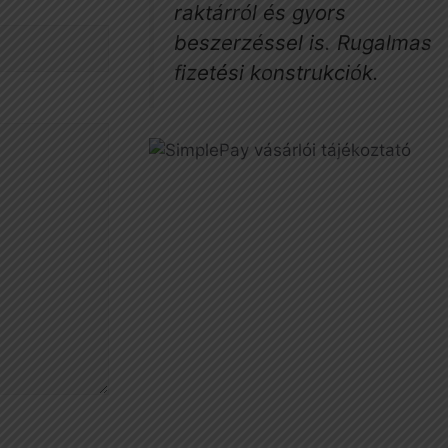
raktárról és gyors
beszerzéssel is. Rugalmas
fizetési konstrukciók.