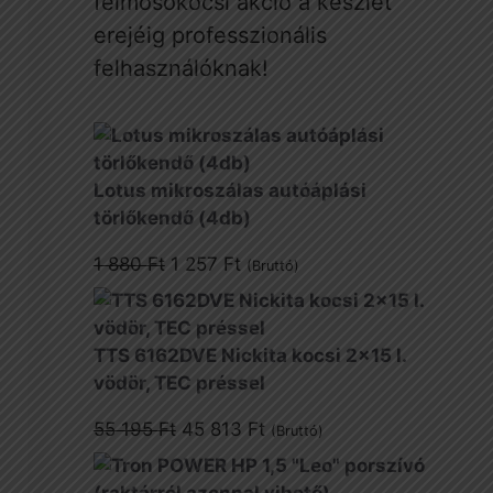
felmosókocsi akció a készlet
erejéig professzionális
felhasználóknak!
Lotus mikroszálas autóáplási
törlőkendő (4db)
Original
Current
1 880
Ft
1 257
Ft
(Bruttó)
price
price
was:
is:
1
1
TTS 6162DVE Nickita kocsi 2x15 l.
880 Ft.
257 Ft.
vödör, TEC préssel
Original
Current
55 195
Ft
45 813
Ft
(Bruttó)
price
price
was:
is: