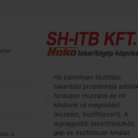
attal
Ha bármilyen tisztítási,
takarítási problémája adódik
forduljon Hozzánk és mi
kínálunk rá megoldást.
(eszközt, tisztítószert). A
legnagyobb takarítóeszköz, 
gép és tisztítószer kínálat
att, a