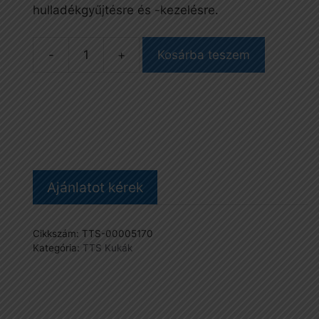
hulladékgyűjtésre és -kezelésre.
Kosárba teszem
Cindy
szemetes,
kék-
sárga,
15
l-
es,
Ajánlatot kérek
kerekekkel
mennyiség
Cikkszám:
TTS-00005170
Kategória:
TTS Kukák