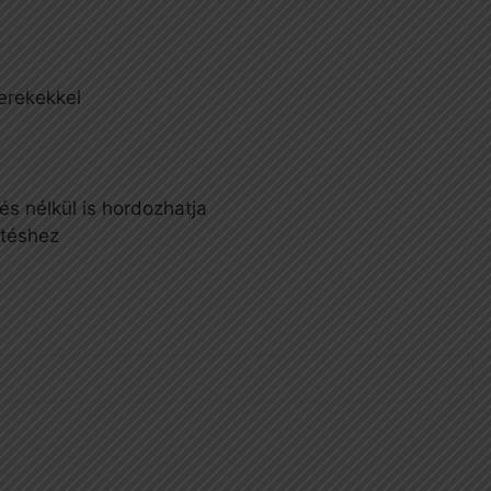
kerekekkel
s nélkül is hordozhatja
ítéshez