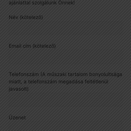
ajánlattal szolgálunk Önnek!
Név (kötelező)
Email cím (kötelező)
Telefonszám (A műszaki tartalom bonyolultsága
miatt, a telefonszám megadása feltétlenül
javasolt)
Üzenet