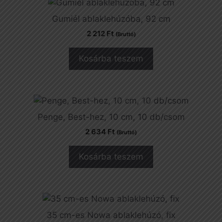
Gumiél ablaklehúzóba, 92 cm
2 212
Ft
(Bruttó)
Kosárba teszem
Penge, Best-hez, 10 cm, 10 db/csom
2 634
Ft
(Bruttó)
Kosárba teszem
35 cm-es Nowa ablaklehúzó, fix