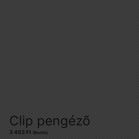
Clip pengézõ
3 403
Ft
(Bruttó)