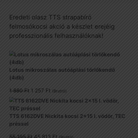
Eredeti olasz TTS strapabíró
felmosókocsi akció a készlet erejéig
professzionális felhasználóknak!
Lotus mikroszálas autóáplási törlőkendő
(4db)
Original
Current
1 880
Ft
1 257
Ft
(Bruttó)
price
price
was:
is:
1
1
TTS 6162DVE Nickita kocsi 2x15 l. vödör, TEC
880 Ft.
257 Ft.
préssel
Original
Current
55 195
Ft
45 813
Ft
(Bruttó)