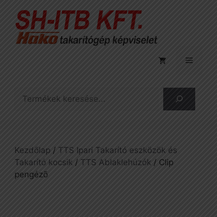
Kilépés
a
tartalomba
Menü
Keresés
Kezdőlap
/
TTS Ipari Takarító eszközök és
Takarító kocsik
/
TTS Ablaklehúzók
/ Clip
pengézõ