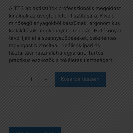
A TTS ablaktisztítók professzionális megoldást
kínálnak az üvegfelületek tisztítására. Kiváló
minőségű anyagokból készülnek, ergonomikus
kialakításuk megkönnyíti a munkát. Hatékonyan
távolítják el a szennyeződéseket, csíkmentes
ragyogást biztosítva. Ideálisak ipari és
háztartási használatra egyaránt. Tartós,
praktikus eszközök a tökéletes tisztaságért.
-
+
Kosárba teszem
Clip
pengézõ
mennyiség