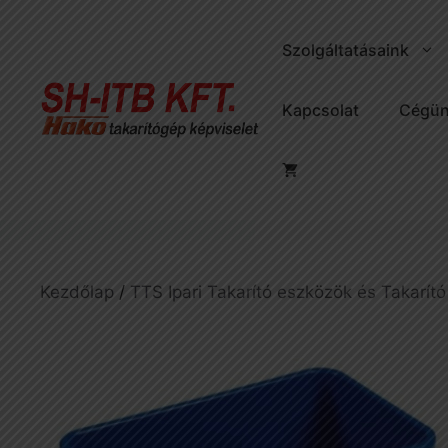
Kilépés
a
Szolgáltatásaink
tartalomba
Kapcsolat
Cégün
Kezdőlap
/
TTS Ipari Takarító eszközök és Takarító