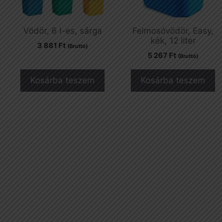
Vödör, 6 l-es, sárga
Felmosóvödör, Easy,
kék, 12 liter
3 881
Ft
(Bruttó)
5 267
Ft
(Bruttó)
Kosárba teszem
Kosárba teszem