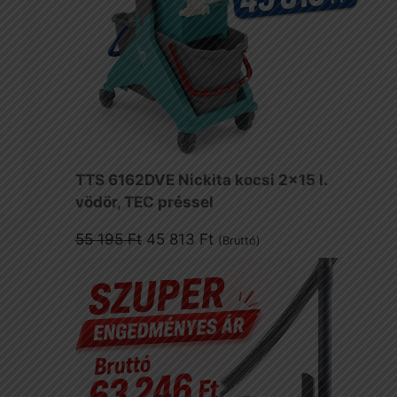
TTS 6162DVE Nickita kocsi 2x15 l.
vödör, TEC préssel
Original
Current
55 195
Ft
45 813
Ft
(Bruttó)
price
price
was:
is:
55
45
195 Ft.
813 Ft.