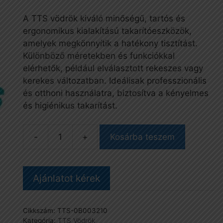
A TTS vödrök kiváló minőségű, tartós és
ergonomikus kialakítású takarítóeszközök,
amelyek megkönnyítik a hatékony tisztítást.
Különböző méretekben és funkciókkal
elérhetők, például elválasztott rekeszes vagy
kerekes változatban. Ideálisak professzionális
és otthoni használatra, biztosítva a kényelmes
és higiénikus takarítást.
Kosárba teszem
JIM
vödör,
28
Ajánlatot kérek
liter,
kék/piros
mennyiség
Cikkszám:
TTS-0B003210
Kategória:
TTS Vödrök