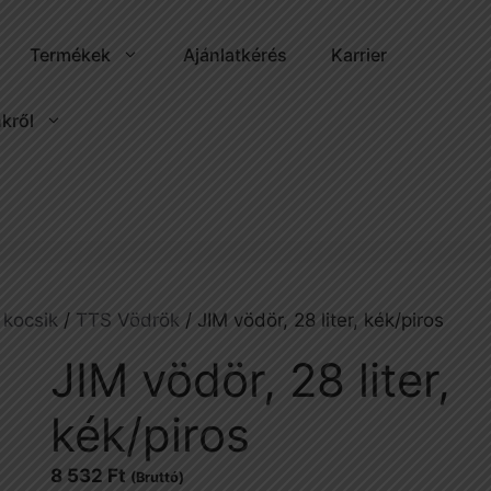
Termékek
Ajánlatkérés
Karrier
kről
 kocsik
/
TTS Vödrök
/ JIM vödör, 28 liter, kék/piros
JIM vödör, 28 liter,
kék/piros
8 532
Ft
(Bruttó)