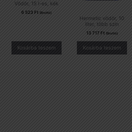
Vödör, 15 l-es, kék
6 523
Ft
(Bruttó)
Hermetic vödör, 10
liter, több szín
13 717
Ft
(Bruttó)
Kosárba teszem
Kosárba teszem