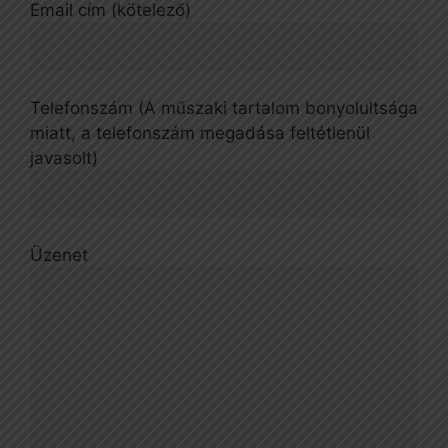
Email cím (kötelező)
Telefonszám (A műszaki tartalom bonyolultsága
miatt, a telefonszám megadása feltétlenül
javasolt)
Üzenet