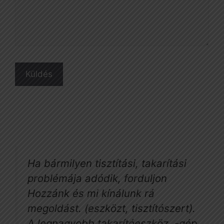
Ha bármilyen tisztítási, takarítási
problémája adódik, forduljon
Hozzánk és mi kínálunk rá
megoldást. (eszközt, tisztítószert).
A legnagyobb takarítóeszköz, -gép