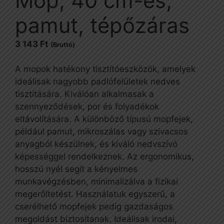
Mop, 40 cm-es,
pamut, tépőzáras
3 143
Ft
(Bruttó)
A mopok hatékony tisztítóeszközök, amelyek
ideálisak nagyobb padlófelületek nedves
tisztítására. Kiválóan alkalmasak a
szennyeződések, por és folyadékok
eltávolítására. A különböző típusú mopfejek,
például pamut, mikroszálas vagy szivacsos
anyagból készülnek, és kiváló nedvszívó
képességgel rendelkeznek. Az ergonomikus,
hosszú nyél segít a kényelmes
munkavégzésben, minimalizálva a fizikai
megerőltetést. Használatuk egyszerű, a
cserélhető mopfejek pedig gazdaságos
megoldást biztosítanak. Ideálisak irodai,