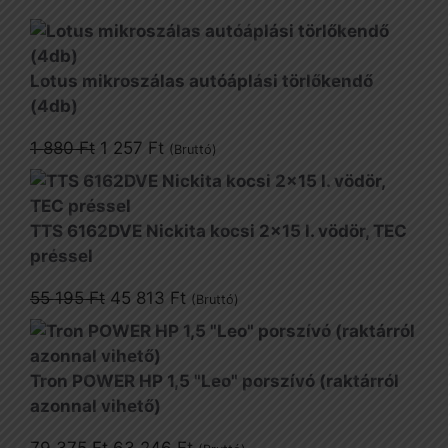
Lotus mikroszálas autóáplási törlőkendő
(4db)
Original
Current
1 880
Ft
1 257
Ft
(Bruttó)
price
price
was:
is:
1
1
TTS 6162DVE Nickita kocsi 2x15 l. vödör, TEC
880 Ft.
257 Ft.
préssel
Original
Current
55 195
Ft
45 813
Ft
(Bruttó)
price
price
was:
is:
55
45
Tron POWER HP 1,5 "Leo" porszívó (raktárról
195 Ft.
813 Ft.
azonnal vihető)
Original
Current
79 375
Ft
63 246
Ft