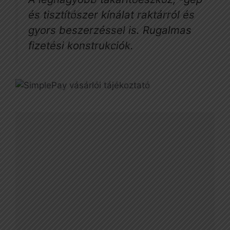
és tisztítószer kínálat raktárról és
gyors beszerzéssel is. Rugalmas
fizetési konstrukciók.