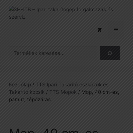
Kilépés
a
tartalomba
Menü
Keresés
Kezdőlap
/
TTS Ipari Takarító eszközök és
Takarító kocsik
/
TTS Mopok
/ Mop, 40 cm-es,
pamut, tépőzáras