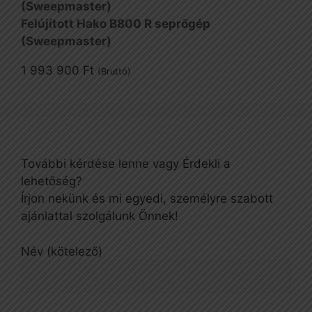
Felújított Hako B800 R seprőgép
(Sweepmaster)
1 993 900
Ft
(Bruttó)
További kérdése lenne vagy Érdekli a
lehetőség?
Írjon nekünk és mi egyedi, személyre szabott
ajánlattal szolgálunk Önnek!
Név (kötelező)