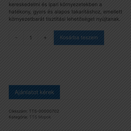
kereskedelmi és ipari környezetekben a
hatékony, gyors és alapos takarításhoz, emellett
környezetbarát tisztítási lehetőséget nyújtanak.
Kosárba teszem
Mop,
40
cm-
es,
pamut,
tépőzáras
mennyiség
Ajánlatot kérek
Cikkszám:
TTS-00000702
Kategória:
TTS Mopok