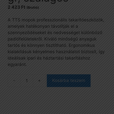
2 423
Ft
(Bruttó)
A TTS mopok professzionális takarítóeszközök,
amelyek hatékonyan távolítják el a
szennyeződéseket és nedvességet különböző
padlófelületekről. Kiváló minőségű anyaguk
tartós és könnyen tisztítható. Ergonomikus
kialakításuk kényelmes használatot biztosít, így
ideálisak ipari és háztartási takarításhoz
egyaránt.
Kosárba teszem
Mop,
pamut,
450
gr,
szalagos