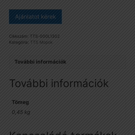
mennyiség
Ajánlatot kérek
Cikkszám:
TTS-000L1302
Kategória:
TTS Mopok
További információk
További információk
Tömeg
0,45 kg