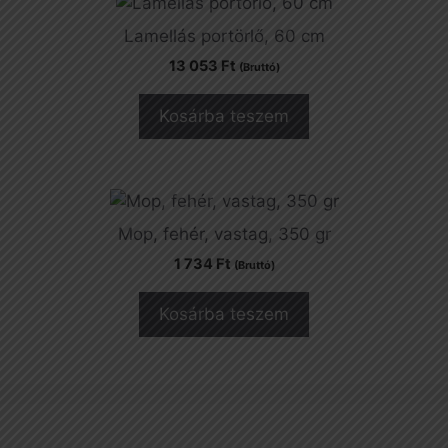
Lamellás portörlő, 60 cm
13 053
Ft
(Bruttó)
Kosárba teszem
Mop, fehér, vastag, 350 gr
1 734
Ft
(Bruttó)
Kosárba teszem