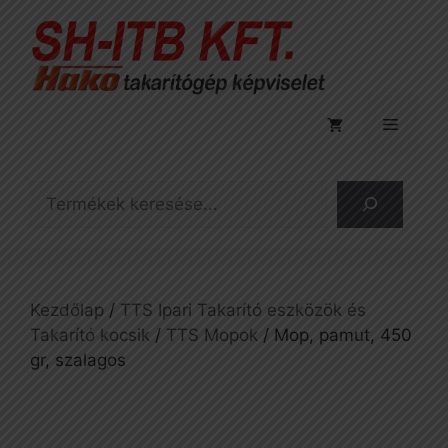
Kilépés
a
tartalomba
Menü
Keresés
Kezdőlap
/
TTS Ipari Takarító eszközök és
Takarító kocsik
/
TTS Mopok
/ Mop, pamut, 450
gr, szalagos