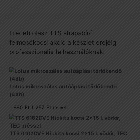
Eredeti olasz TTS strapabíró
felmosókocsi akció a készlet erejéig
professzionális felhasználóknak!
Lotus mikroszálas autóáplási törlőkendő
(4db)
Original
Current
1 880
Ft
1 257
Ft
(Bruttó)
price
price
was:
is:
1
1
TTS 6162DVE Nickita kocsi 2x15 l. vödör, TEC
880 Ft.
257 Ft.