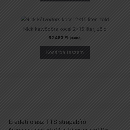
Nick kétvödörs kocsi 2×15 liter, zöld
62 463
Ft
(Bruttó)
Kosárba teszem
Eredeti olasz TTS strapabíró