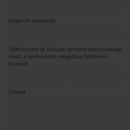
Email cím (kötelező)
Telefonszám (A műszaki tartalom bonyolultsága
miatt, a telefonszám megadása feltétlenül
javasolt)
Üzenet