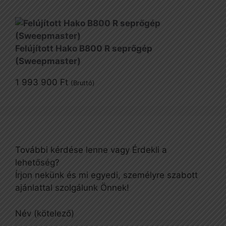
Felújított Hako B800 R seprőgép
(Sweepmaster)
1 993 900
Ft
(Bruttó)
További kérdése lenne vagy Érdekli a
lehetőség?
Írjon nekünk és mi egyedi, személyre szabott
ajánlattal szolgálunk Önnek!
Név (kötelező)