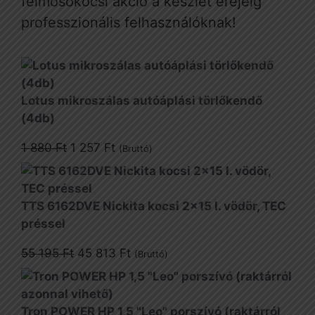
felmosókocsi akció a készlet erejéig
professzionális felhasználóknak!
Lotus mikroszálas autóáplási törlőkendő
(4db)
Original
Current
1 880
Ft
1 257
Ft
(Bruttó)
price
price
was:
is:
1
1
TTS 6162DVE Nickita kocsi 2x15 l. vödör, TEC
880 Ft.
257 Ft.
préssel
Original
Current
55 195
Ft
45 813
Ft
(Bruttó)
price
price
was:
is:
55
45
Tron POWER HP 1,5 "Leo" porszívó (raktárról