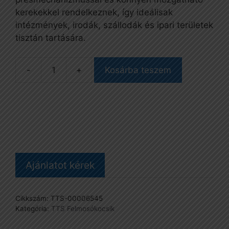
kerekekkel rendelkeznek, így ideálisak
intézmények, irodák, szállodák és ipari területek
tisztán tartására.
Kosárba teszem
NICK
PLUS
110
kocsi
mennyiség
Ajánlatot kérek
Cikkszám:
TTS-00006545
Kategória:
TTS Felmosókocsik