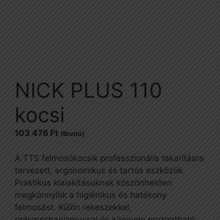
NICK PLUS 110
kocsi
103 478
Ft
(Bruttó)
A TTS felmosókocsik professzionális takarításra
tervezett, ergonomikus és tartós eszközök.
Praktikus kialakításuknak köszönhetően
megkönnyítik a higiénikus és hatékony
felmosást. Külön rekeszekkel,
présmechanizmussal és könnyen mozgatható