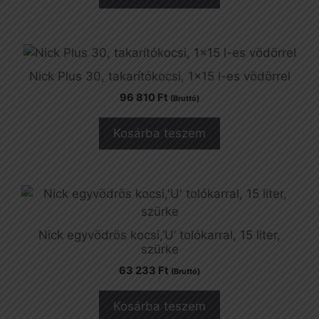
Nick Plus 30, takarítókocsi, 1×15 l-es vödörrel
96 810
Ft
(Bruttó)
Kosárba teszem
Nick egyvödrös kocsi,’U’ tolókarral, 15 liter,
szürke
63 233
Ft
(Bruttó)
Kosárba teszem