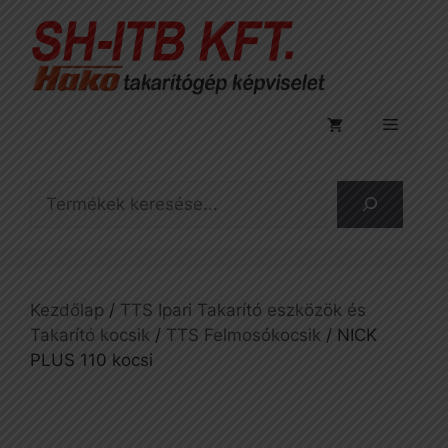
Kilépés
a
tartalomba
Menü
Keresés
Kezdőlap
/
TTS Ipari Takarító eszközök és
Takarító kocsik
/
TTS Felmosókocsik
/ NICK
PLUS 110 kocsi