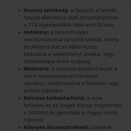
Hosszú tartósság:
a facsarót a termék
hosszú életciklusa alatt tanulmányozták,
a TTS legkelendőbb több mint 20 éve
Hatékony:
a facsarót olyan
mechanizmussal tanulmányozták, amely
az állkapcsokat az aljára hozza,
biztosítva a teljesítményt anélkül, hogy
csökkentésre lenne szükség
Moduláris:
a modulok lehetővé teszik a
vödör testreszabását bármilyen
igényhez, megkönnyítve a frissítést vagy
javítást bármikor.
Könnyen karbantartható:
a sima
felületek és az üregek hiánya megkönnyíti
a tisztítást és garantálja a magas szintű
higiéniát
Könnyen összeszerelhető:
csavarok