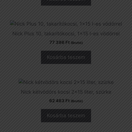
Nick Plus 10, takarítókocsi, 1×15 l-es vödörrel
77 396
Ft
(Bruttó)
Kosárba teszem
Nick kétvödörs kocsi 2×15 liter, szürke
62 463
Ft
(Bruttó)
Kosárba teszem