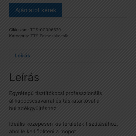
es
Ajánlatot kérek
vödörrel
mennyiség
Cikkszám:
TTS-00006529
Kategória:
TTS Felmosókocsik
Leírás
Leírás
Egyrétegű tisztítókocsi professzionális
állkapocscsavarral és táskatartóval a
hulladékgyűjtéshez
Ideális közepesen kis területek tisztításához,
ahol le kell öblíteni a mopot