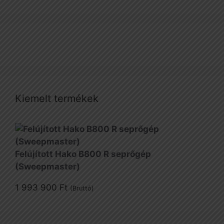
Kiemelt termékek
Felújított Hako B800 R seprőgép
(Sweepmaster)
1 993 900
Ft
(Bruttó)