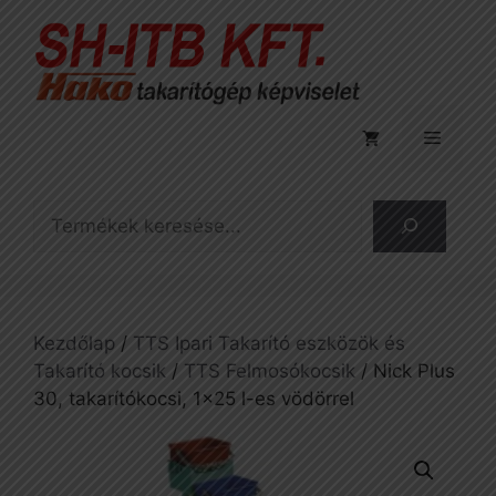
Kilépés
a
tartalomba
Menü
Keresés
Kezdőlap
/
TTS Ipari Takarító eszközök és
Takarító kocsik
/
TTS Felmosókocsik
/ Nick Plus
30, takarítókocsi, 1×25 l-es vödörrel