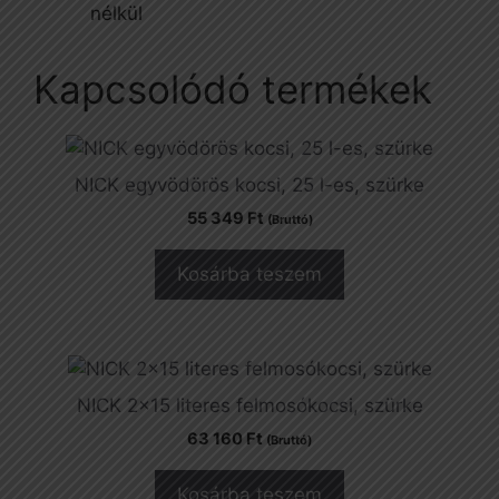
nélkül
Kapcsolódó termékek
NICK egyvödörös kocsi, 25 l-es, szürke
55 349
Ft
(Bruttó)
Kosárba teszem
NICK 2×15 literes felmosókocsi, szürke
63 160
Ft
(Bruttó)
Kosárba teszem