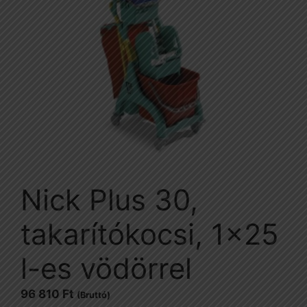
Nick Plus 30,
takarítókocsi, 1×25
l-es vödörrel
96 810
Ft
(Bruttó)