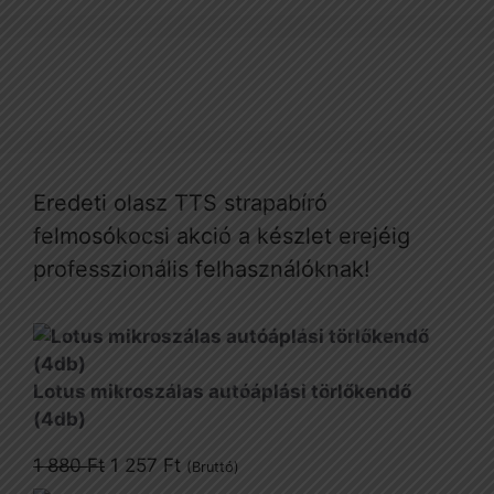
Eredeti olasz TTS strapabíró
felmosókocsi akció a készlet erejéig
professzionális felhasználóknak!
Lotus mikroszálas autóáplási törlőkendő
(4db)
Original
Current
1 880
Ft
1 257
Ft
(Bruttó)
price
price