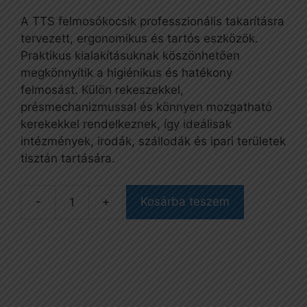
A TTS felmosókocsik professzionális takarításra
tervezett, ergonomikus és tartós eszközök.
Praktikus kialakításuknak köszönhetően
megkönnyítik a higiénikus és hatékony
felmosást. Külön rekeszekkel,
présmechanizmussal és könnyen mozgatható
kerekekkel rendelkeznek, így ideálisak
intézmények, irodák, szállodák és ipari területek
tisztán tartására.
-
+
Kosárba teszem
Nick
Plus
30,
takarítókocsi,
1x25
l-