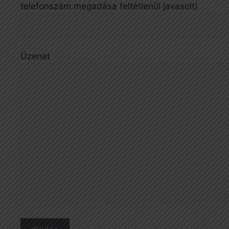
telefonszám megadása feltétlenül javasolt)
Üzenet