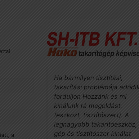
attal
Ha bármilyen tisztítási,
takarítási problémája adódik
forduljon Hozzánk és mi
kínálunk rá megoldást.
(eszközt, tisztítószert). A
legnagyobb takarítóeszköz, 
gép és tisztítószer kínálat
att, a