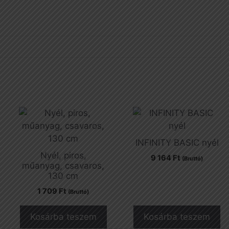
INFINITY BASIC nyél
Nyél, piros,
9 164
Ft
(Bruttó)
műanyag, csavaros,
130 cm
1 709
Ft
(Bruttó)
Kosárba teszem
Kosárba teszem