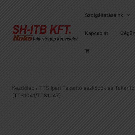
Kilépés
a
Szolgáltatásaink
tartalomba
Kapcsolat
Cégün
Kezdőlap
/
TTS Ipari Takarító eszközök és Takarító
(TTS1041/TTS1047)