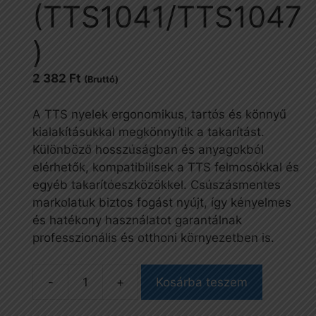
(TTS1041/TTS1047
)
2 382
Ft
(Bruttó)
A TTS nyelek ergonomikus, tartós és könnyű
kialakításukkal megkönnyítik a takarítást.
Különböző hosszúságban és anyagokból
elérhetők, kompatibilisek a TTS felmosókkal és
egyéb takarítóeszközökkel. Csúszásmentes
markolatuk biztos fogást nyújt, így kényelmes
és hatékony használatot garantálnak
professzionális és otthoni környezetben is.
Kosárba teszem
Nyél,
aluminium,