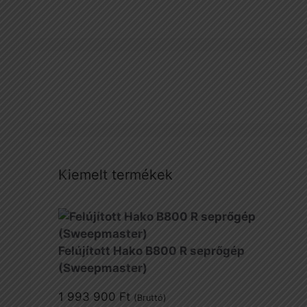
Kiemelt termékek
Felújított Hako B800 R seprőgép
(Sweepmaster)
1 993 900
Ft
(Bruttó)