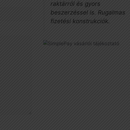
raktárról és gyors
beszerzéssel is. Rugalmas
fizetési konstrukciók.