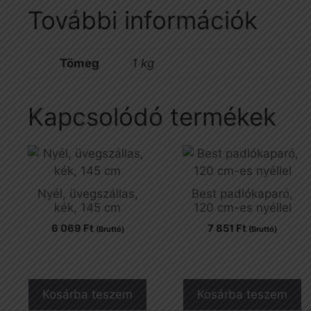
További információk
Tömeg
1 kg
Kapcsolódó termékek
Nyél, üvegszállas,
Best padlókaparó,
kék, 145 cm
120 cm-es nyéllel
6 069
Ft
7 851
Ft
(Bruttó)
(Bruttó)
Kosárba teszem
Kosárba teszem