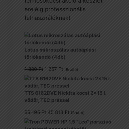
felmosókocsi akció a készlet
erejéig professzionális
felhasználóknak!
Lotus mikroszálas autóáplási
törlőkendő (4db)
Original
Current
1 880
Ft
1 257
Ft
(Bruttó)
price
price
was:
is:
1
1
TTS 6162DVE Nickita kocsi 2x15 l.
880 Ft.
257 Ft.
vödör, TEC préssel
Original
Current
55 195
Ft
45 813
Ft
(Bruttó)
price
price
was:
is: