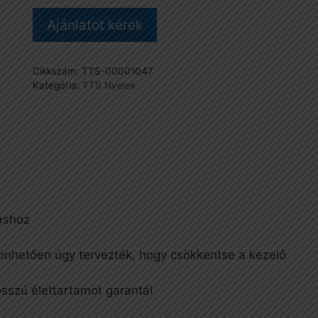
140
Ajánlatot kérek
cm,
(TTS1041/TTS1047)
mennyiség
Cikkszám:
TTS-00001047
Kategória:
TTS Nyelek
táshoz
nhetően úgy tervezték, hogy csökkentse a kezelő
szú élettartamot garantál