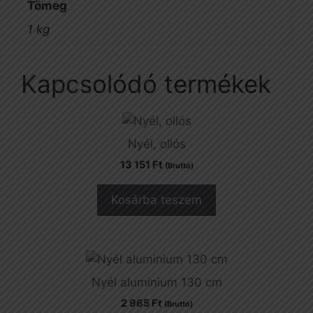
Tömeg
1 kg
Kapcsolódó termékek
Nyél, ollós
13 151
Ft
(Bruttó)
Kosárba teszem
Nyél aluminium 130 cm
2 965
Ft
(Bruttó)