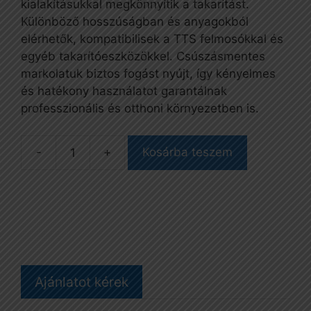
kialakításukkal megkönnyítik a takarítást.
Különböző hosszúságban és anyagokból
elérhetők, kompatibilisek a TTS felmosókkal és
egyéb takarítóeszközökkel. Csúszásmentes
markolatuk biztos fogást nyújt, így kényelmes
és hatékony használatot garantálnak
professzionális és otthoni környezetben is.
Kosárba teszem
Nyél,
fa,
menetes,
lakkozott,
150
cm
mennyiség
Ajánlatot kérek