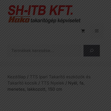
Kilépés
a
tartalomba
Menü
Keresés
Kezdőlap
/
TTS Ipari Takarító eszközök és
Takarító kocsik
/
TTS Nyelek
/ Nyél, fa,
menetes, lakkozott, 150 cm