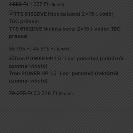
Original
Current
1 880
Ft
1 257
Ft
(Bruttó)
price
price
was:
is:
1
1
TTS 6162DVE Nickita kocsi 2x15 l. vödör, TEC
880 Ft.
257 Ft.
préssel
Original
Current
55 195
Ft
45 813
Ft
(Bruttó)
price
price
was:
is:
55
45
Tron POWER HP 1,5 "Leo" porszívó (raktárról
195 Ft.
813 Ft.
azonnal vihető)
Original
Current
79 375
Ft
63 246
Ft
(Bruttó)
price
price
was:
is:
79
63
375 Ft.
246 Ft.