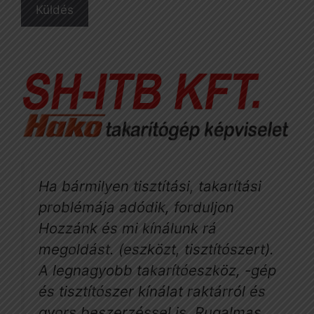
Ha bármilyen tisztítási, takarítási
problémája adódik, forduljon
Hozzánk és mi kínálunk rá
megoldást. (eszközt, tisztítószert).
A legnagyobb takarítóeszköz, -gép
és tisztítószer kínálat raktárról és
gyors beszerzéssel is. Rugalmas