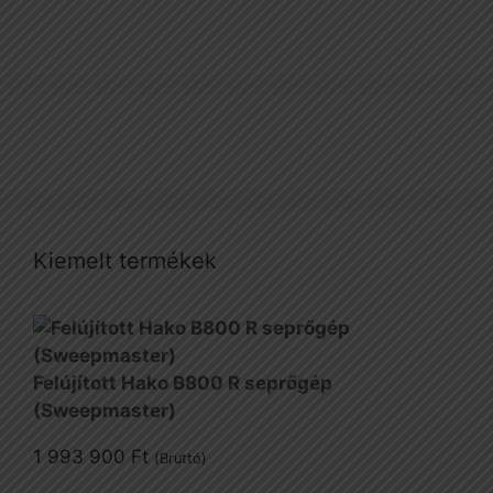
Kiemelt termékek
Felújított Hako B800 R seprőgép
(Sweepmaster)
1 993 900
Ft
(Bruttó)