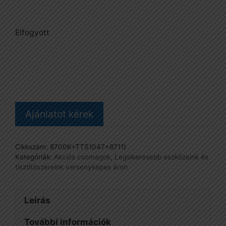
Elfogyott
Ajánlatot kérek
Cikkszám:
8700K+TTS1047+8711)
Kategóriák:
Akciós csomagok
,
Legsikeresebb eszközeink és
tisztítószereink versenyképes áron
Leírás
További információk