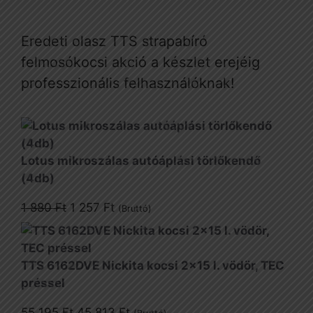
Eredeti olasz TTS strapabíró
felmosókocsi akció a készlet erejéig
professzionális felhasználóknak!
Lotus mikroszálas autóáplási törlőkendő
(4db)
Original
Current
1 880
Ft
1 257
Ft
(Bruttó)
price
price
was:
is:
1
1
TTS 6162DVE Nickita kocsi 2x15 l. vödör, TEC
880 Ft.
257 Ft.
préssel
Original
Current
55 195
Ft
45 813
Ft