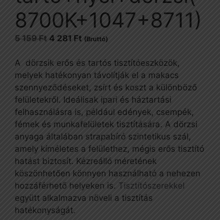
8700K+1047+8711)
Original
Current
5 159
Ft
4 281
Ft
(Bruttó)
price
price
was:
is:
A dörzsik erős és tartós tisztítóeszközök,
5
4
melyek hatékonyan távolítják el a makacs
159 Ft.
281 Ft.
szennyeződéseket, zsírt és koszt a különböző
felületekről. Ideálisak ipari és háztartási
felhasználásra is, például edények, csempék,
fémek és munkafelületek tisztítására. A dörzsi
anyaga általában strapabíró szintetikus szál,
amely kíméletes a felülethez, mégis erős tisztító
hatást biztosít. Kézreálló méretének
köszönhetően könnyen használható a nehezen
hozzáférhető helyeken is.
Tisztítószerekkel
együtt alkalmazva növeli a tisztítás
hatékonyságát.