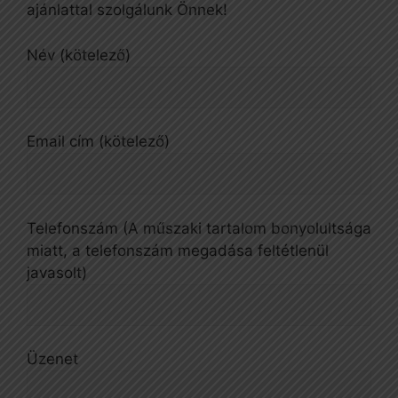
ajánlattal szolgálunk Önnek!
Név (kötelező)
Email cím (kötelező)
Telefonszám (A műszaki tartalom bonyolultsága
miatt, a telefonszám megadása feltétlenül
javasolt)
Üzenet