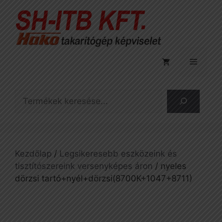
Kilépés
a
tartalomba
Menü
Keresés
Kezdőlap
/
Legsikeresebb eszközeink és
tisztítószereink versenyképes áron
/ nyeles
dörzsi tartó+nyél+dörzsi(8700K+1047+8711)