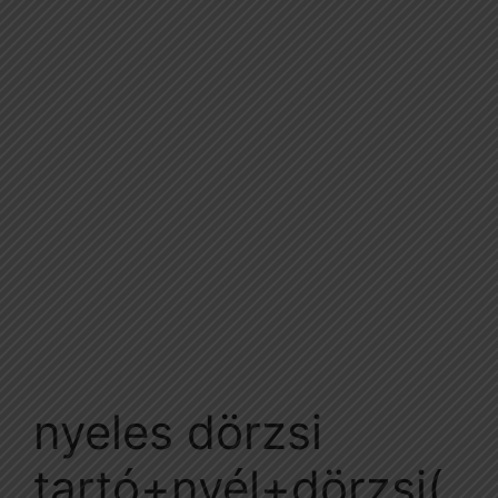
nyeles dörzsi
tartó+nyél+dörzsi(