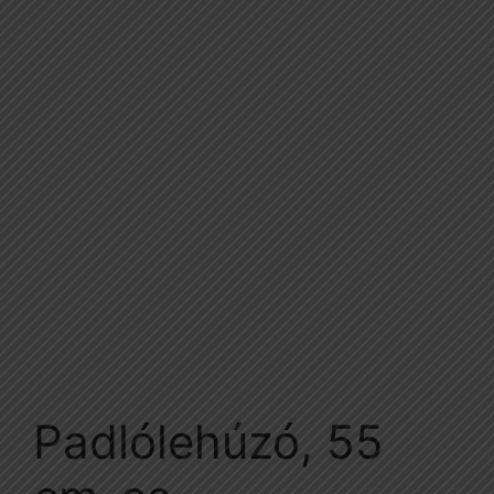
Padlólehúzó, 55