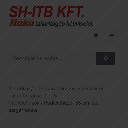
Kilépés
a
tartalomba
Menü
Keresés
Kezdőlap
/
TTS Ipari Takarító eszközök és
Takarító kocsik
/
TTS
Padlólehúzók
/ Padlólehúzó, 55 cm-es,
sárga/fekete