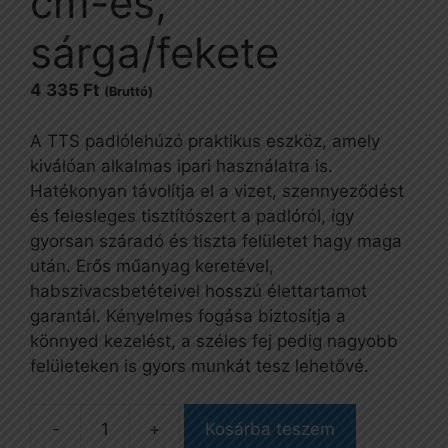
cm-es,
sárga/fekete
4 335
Ft
(Bruttó)
A TTS padlólehúzó praktikus eszköz, amely
kiválóan alkalmas ipari használatra is.
Hatékonyan távolítja el a vizet, szennyeződést
és felesleges tisztítószert a padlóról, így
gyorsan száradó és tiszta felületet hagy maga
után. Erős műanyag keretével,
habszivacsbetéteivel hosszú élettartamot
garantál. Kényelmes fogása biztosítja a
könnyed kezelést, a széles fej pedig nagyobb
felületeken is gyors munkát tesz lehetővé.
Kosárba teszem
Padlólehúzó,