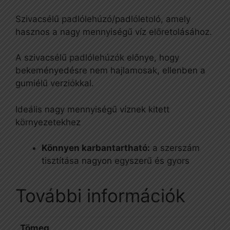
Szivacsélű padlólehúzó/padlóletoló, amely
hasznos a nagy mennyiségű víz előretolásához.
A szivacsélű padlólehúzók előnye, hogy
bekeményedésre nem hajlamosak, ellenben a
gumiélű verziókkal.
Ideális nagy mennyiségű víznek kitett
környezetekhez
Könnyen karbantartható:
a szerszám
tisztítása nagyon egyszerű és gyors
További információk
Tömeg