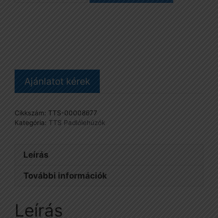
55
cm-
es,
sárga/fekete
mennyiség
Ajánlatot kérek
Cikkszám:
TTS-00008677
Kategória:
TTS Padlólehúzók
Leírás
További információk
Leírás