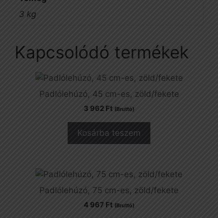
3 kg
Kapcsolódó termékek
Padlólehúzó, 45 cm-es, zöld/fekete
3 962
Ft
(Bruttó)
Kosárba teszem
Padlólehúzó, 75 cm-es, zöld/fekete
4 967
Ft
(Bruttó)