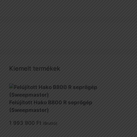
Kiemelt termékek
Felújított Hako B800 R seprőgép
(Sweepmaster)
1 993 900
Ft
(Bruttó)