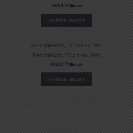
5 024
Ft
(Bruttó)
Kosárba teszem
Padlólehúzó, 75 cm-es, fém
8 200
Ft
(Bruttó)
Kosárba teszem