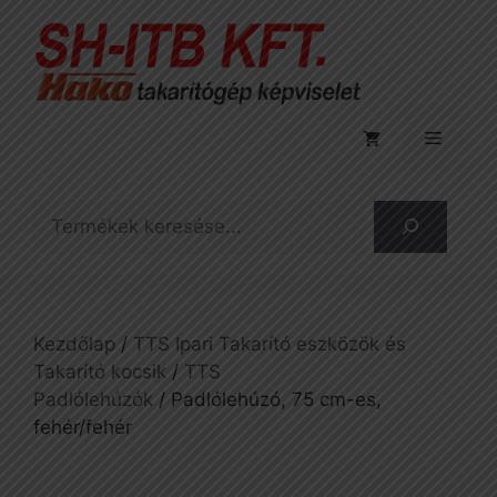
Kilépés
a
tartalomba
Menü
Keresés
Kezdőlap
/
TTS Ipari Takarító eszközök és
Takarító kocsik
/
TTS
Padlólehúzók
/ Padlólehúzó, 75 cm-es,
fehér/fehér