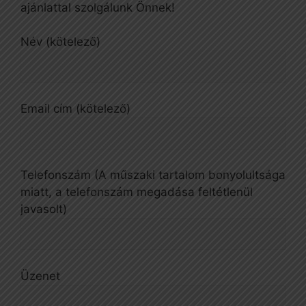
ajánlattal szolgálunk Önnek!
Név (kötelező)
Email cím (kötelező)
Telefonszám (A műszaki tartalom bonyolultsága
miatt, a telefonszám megadása feltétlenül
javasolt)
Üzenet