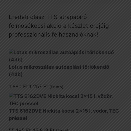
Eredeti olasz TTS strapabíró
felmosókocsi akció a készlet erejéig
professzionális felhasználóknak!
Lotus mikroszálas autóáplási törlőkendő
(4db)
Original
Current
1 880
Ft
1 257
Ft
(Bruttó)
price
price
was:
is:
1
1
TTS 6162DVE Nickita kocsi 2x15 l. vödör, TEC
880 Ft.
257 Ft.
préssel
Original
Current
55 195
Ft
45 813
Ft
(Bruttó)