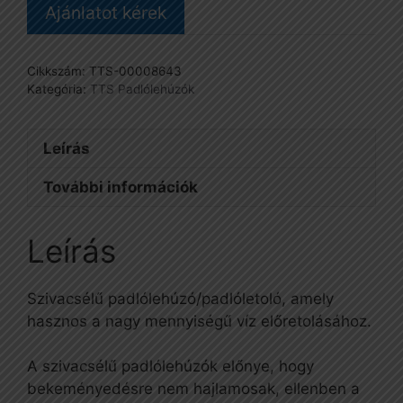
Ajánlatot kérek
Cikkszám:
TTS-00008643
Kategória:
TTS Padlólehúzók
Leírás
További információk
Leírás
Szivacsélű padlólehúzó/padlóletoló, amely
hasznos a nagy mennyiségű víz előretolásához.
A szivacsélű padlólehúzók előnye, hogy
bekeményedésre nem hajlamosak, ellenben a