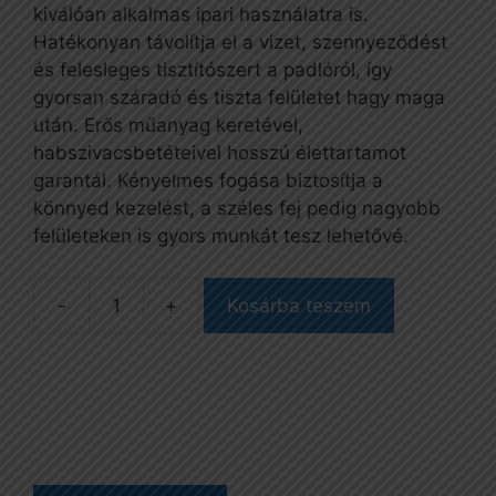
kiválóan alkalmas ipari használatra is.
Hatékonyan távolítja el a vizet, szennyeződést
és felesleges tisztítószert a padlóról, így
gyorsan száradó és tiszta felületet hagy maga
után. Erős műanyag keretével,
habszivacsbetéteivel hosszú élettartamot
garantál. Kényelmes fogása biztosítja a
könnyed kezelést, a széles fej pedig nagyobb
felületeken is gyors munkát tesz lehetővé.
Kosárba teszem
Padlólehúzó,
75
cm-
es,
fehér/fehér
mennyiség