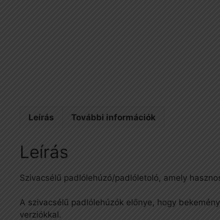
Leírás
További információk
Leírás
Szivacsélű padlólehúzó/padlóletoló, amely haszno
A szivacsélű padlólehúzók előnye, hogy bekemény
verziókkal.