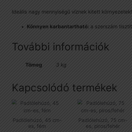
Ideális nagy mennyiségű víznek kitett környezetek
Könnyen karbantartható:
a szerszám tisztí
További információk
Tömeg
3 kg
Kapcsolódó termékek
Padlólehúzó, 45 cm-
Padlólehúzó, 75 cm-
es, fém
es, piros/fehér