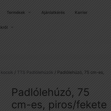
Termékek
Ajánlatkérés
Karrier
kről
 kocsik
/
TTS Padlólehúzók
/ Padlólehúzó, 75 cm-es,
Padlólehúzó, 75
cm-es, piros/fekete