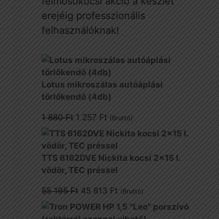
felmosókocsi akció a készlet
erejéig professzionális
felhasználóknak!
Lotus mikroszálas autóáplási
törlőkendő (4db)
Original
Current
1 880
Ft
1 257
Ft
(Bruttó)
price
price
was:
is:
1
1
TTS 6162DVE Nickita kocsi 2x15 l.
880 Ft.
257 Ft.
vödör, TEC préssel
Original
Current
55 195
Ft
45 813
Ft
(Bruttó)
price
price
was:
is: