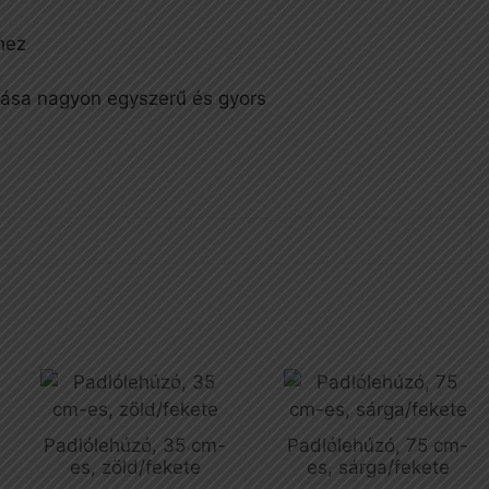
hez
tása nagyon egyszerű és gyors
Padlólehúzó, 35 cm-
Padlólehúzó, 75 cm-
es, zöld/fekete
es, sárga/fekete