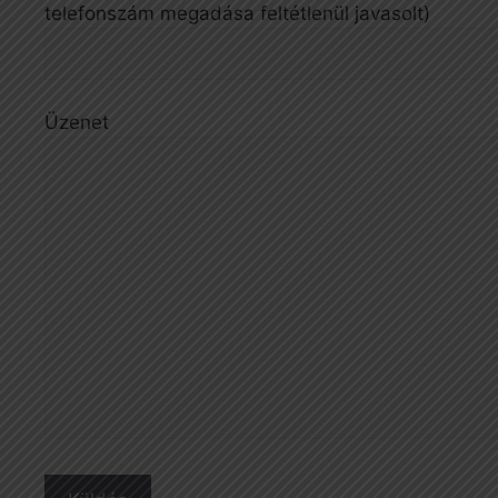
telefonszám megadása feltétlenül javasolt)
Üzenet