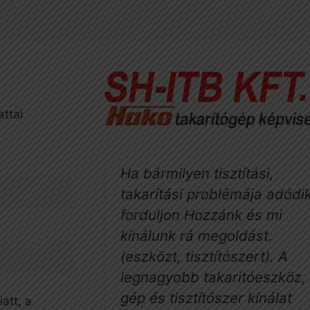
attal
Ha bármilyen tisztítási,
takarítási problémája adódik
forduljon Hozzánk és mi
kínálunk rá megoldást.
(eszközt, tisztítószert). A
legnagyobb takarítóeszköz, 
gép és tisztítószer kínálat
att, a