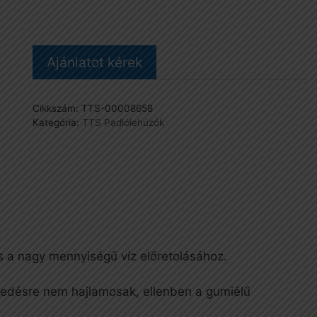
piros/fekete
mennyiség
Ajánlatot kérek
Cikkszám:
TTS-00008658
Kategória:
TTS Padlólehúzók
s a nagy mennyiségű víz előretolásához.
edésre nem hajlamosak, ellenben a gumiélű