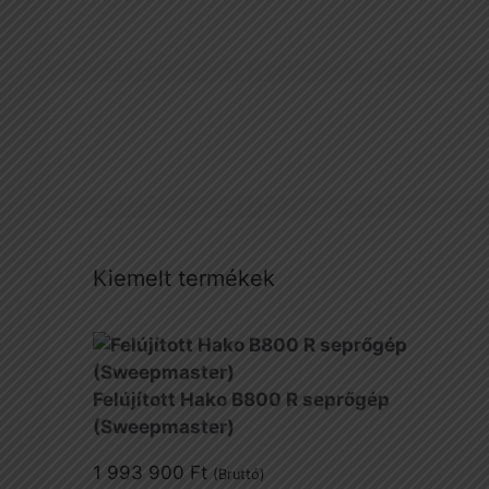
Kiemelt termékek
Felújított Hako B800 R seprőgép
(Sweepmaster)
1 993 900
Ft
(Bruttó)