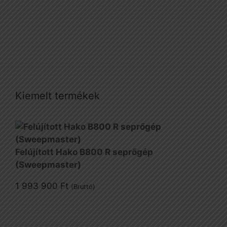
Kiemelt termékek
Felújított Hako B800 R seprőgép
(Sweepmaster)
1 993 900
Ft
(Bruttó)