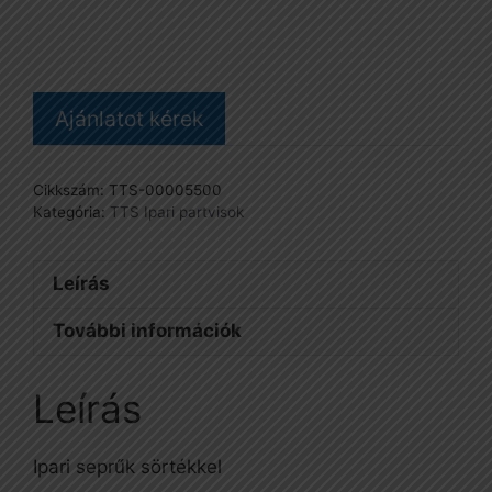
cm-
es
mennyiség
Ajánlatot kérek
Cikkszám:
TTS-00005500
Kategória:
TTS Ipari partvisok
Leírás
További információk
Leírás
Ipari seprűk sörtékkel