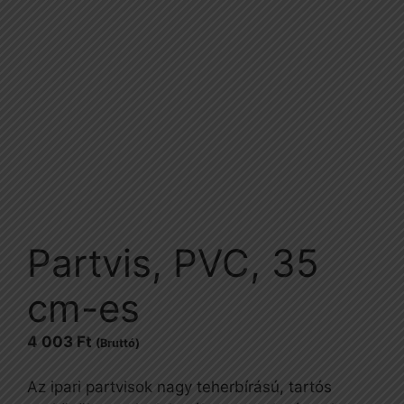
Partvis, PVC, 35
cm-es
4 003
Ft
(Bruttó)
Az ipari partvisok nagy teherbírású, tartós