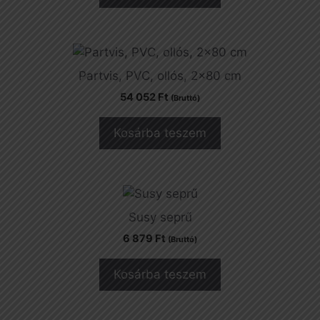
Partvis, PVC, ollós, 2×80 cm
54 052
Ft
(Bruttó)
Kosárba teszem
Susy seprű
6 879
Ft
(Bruttó)
Kosárba teszem