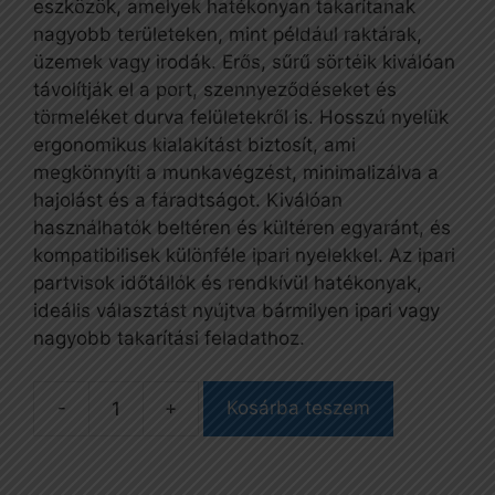
eszközök, amelyek hatékonyan takarítanak
nagyobb területeken, mint például raktárak,
üzemek vagy irodák. Erős, sűrű sörtéik kiválóan
távolítják el a port, szennyeződéseket és
törmeléket durva felületekről is. Hosszú nyelük
ergonomikus kialakítást biztosít, ami
megkönnyíti a munkavégzést, minimalizálva a
hajolást és a fáradtságot. Kiválóan
használhatók beltéren és kültéren egyaránt, és
kompatibilisek különféle ipari nyelekkel. Az ipari
partvisok időtállók és rendkívül hatékonyak,
ideális választást nyújtva bármilyen ipari vagy
nagyobb takarítási feladathoz.
Kosárba teszem
Partvis,
PVC,
35