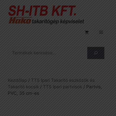
Kilépés
a
tartalomba
Menü
Keresés
Kezdőlap
/
TTS Ipari Takarító eszközök és
Takarító kocsik
/
TTS Ipari partvisok
/ Partvis,
PVC, 35 cm-es