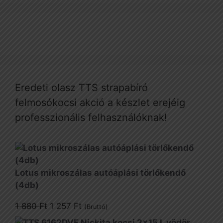
Eredeti olasz TTS strapabíró
felmosókocsi akció a készlet erejéig
professzionális felhasználóknak!
Lotus mikroszálas autóáplási törlőkendő
(4db)
Original
Current
1 880
Ft
1 257
Ft
(Bruttó)
price
price