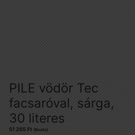
PILE vödör Tec
facsaróval, sárga,
30 literes
51 265
Ft
(Bruttó)