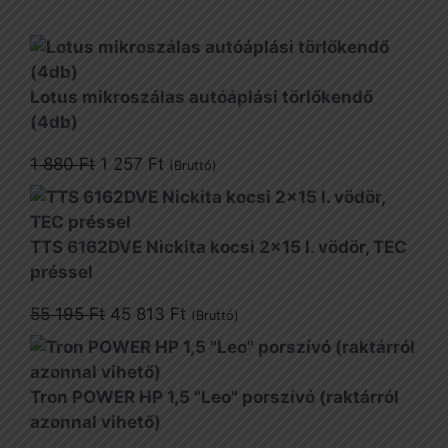
Lotus mikroszálas autóáplási törlőkendő
(4db)
Original
Current
1 880
Ft
1 257
Ft
(Bruttó)
price
price
was:
is:
1
1
TTS 6162DVE Nickita kocsi 2x15 l. vödör, TEC
880 Ft.
257 Ft.
préssel
Original
Current
55 195
Ft
45 813
Ft
(Bruttó)
price
price
was:
is:
55
45
Tron POWER HP 1,5 "Leo" porszívó (raktárról
195 Ft.
813 Ft.
azonnal vihető)