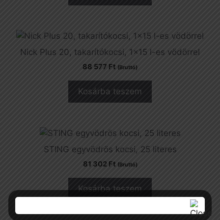
Nick Plus 20, takarítókocsi, 1×15 l-es vödörrel
88 577
Ft
(Bruttó)
Kosárba teszem
STING egyvödrös kocsi, 25 literes
81 302
Ft
(Bruttó)
Kosárba teszem