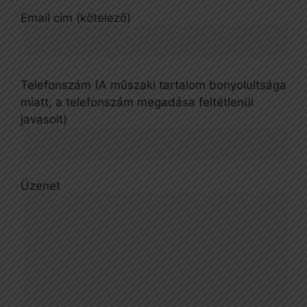
Email cím (kötelező)
Telefonszám (A műszaki tartalom bonyolultsága
miatt, a telefonszám megadása feltétlenül
javasolt)
Üzenet