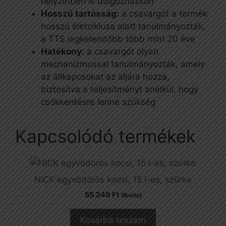
helyzetben is dolgozhasson
Hosszú tartósság:
a csavargót a termék
hosszú életciklusa alatt tanulmányozták,
a TTS legkelendőbb több mint 20 éve
Hatékony:
a csavargót olyan
mechanizmussal tanulmányozták, amely
az állkapcsokat az aljára hozza,
biztosítva a teljesítményt anélkül, hogy
csökkentésre lenne szükség
Kapcsolódó termékek
NICK egyvödörös kocsi, 15 l-es, szürke
55 349
Ft
(Bruttó)
Kosárba teszem