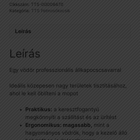
Cikkszám:
TTS-0G006470
Kategória:
TTS Felmosókocsik
Leírás
Leírás
Egy vödör professzionális állkapocscsavarral
Ideális közepesen nagy területek tisztításához,
ahol le kell öblíteni a mopot
Praktikus:
a keresztfogantyú
megkönnyíti a szállítást és az ürítést
Ergonomikus: magasabb,
mint a
hagyományos vödrök, hogy a kezelő álló