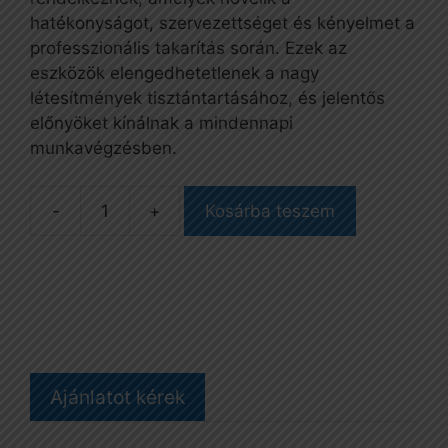
hatékonyságot, szervezettséget és kényelmet a
professzionális takarítás során. Ezek az
eszközök elengedhetetlenek a nagy
létesítmények tisztántartásához, és jelentős
előnyöket kínálnak a mindennapi
munkavégzésben.
-
+
Kosárba teszem
PILE
vödör
Tec
facsaróval,
sárga,
30
literes
Ajánlatot kérek
mennyiség