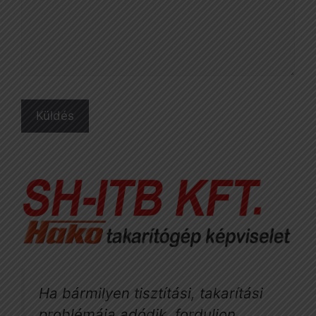
Ha bármilyen tisztítási, takarítási
problémája adódik, forduljon