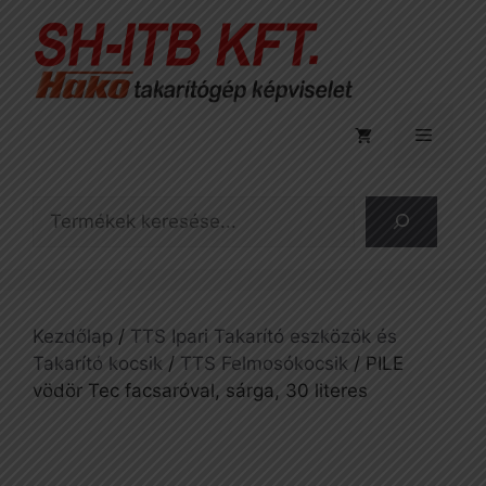
Kilépés
a
tartalomba
Menü
Keresés
Kezdőlap
/
TTS Ipari Takarító eszközök és
Takarító kocsik
/
TTS Felmosókocsik
/ PILE
vödör Tec facsaróval, sárga, 30 literes