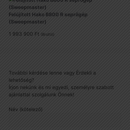
Felújított Hako B800 R seprőgép
(Sweepmaster)
1 993 900
Ft
(Bruttó)
További kérdése lenne vagy Érdekli a
lehetőség?
Írjon nekünk és mi egyedi, személyre szabott
ajánlattal szolgálunk Önnek!
Név (kötelező)