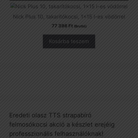
Nick Plus 10, takarítókocsi, 1×15 l-es vödörrel
77 396
Ft
(Bruttó)
Kosárba teszem
Eredeti olasz TTS strapabíró
felmosókocsi akció a készlet erejéig
professzionális felhasználóknak!