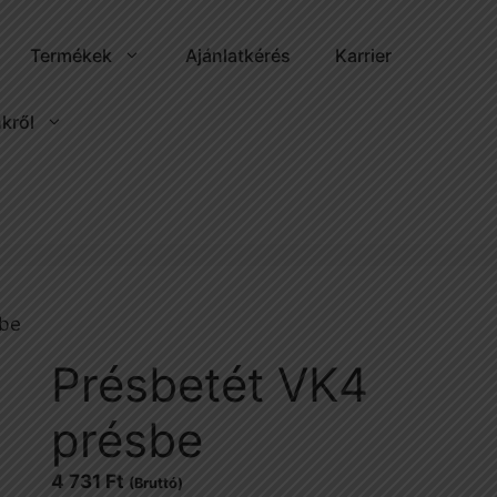
Termékek
Ajánlatkérés
Karrier
kről
sbe
Présbetét VK4
présbe
4 731
Ft
(Bruttó)