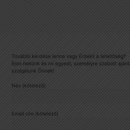
További kérdése lenne vagy Érdekli a lehetőség?
Írjon nekünk és mi egyedi, személyre szabott ajánl
szolgálunk Önnek!
Név (kötelező)
Email cím (kötelező)