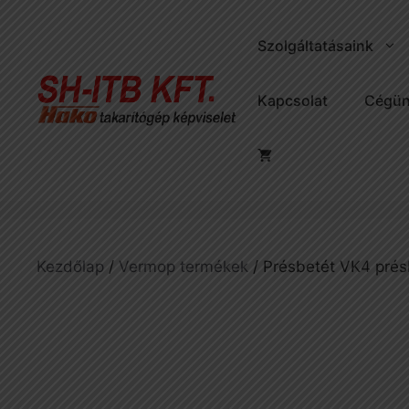
Kilépés
a
Szolgáltatásaink
tartalomba
Kapcsolat
Cégün
Kezdőlap
/
Vermop termékek
/ Présbetét VK4 pré