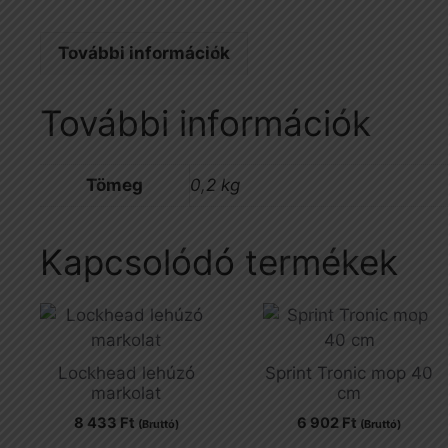
További információk
További információk
Tömeg
0,2 kg
Kapcsolódó termékek
Lockhead lehúzó
Sprint Tronic mop 40
markolat
cm
8 433
Ft
6 902
Ft
(Bruttó)
(Bruttó)