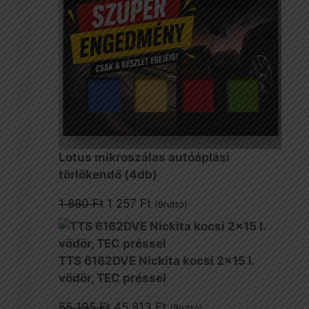
Lotus mikroszálas autóáplási
törlőkendő (4db)
Original
Current
1 880
Ft
1 257
Ft
(Bruttó)
price
price
was:
is:
1
1
TTS 6162DVE Nickita kocsi 2x15 l.
880 Ft.
257 Ft.
vödör, TEC préssel
Original
Current
55 195
Ft
45 813
Ft
(Bruttó)