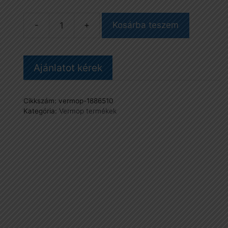
Kosárba teszem
Présbetét
VK4
présbe
Ajánlatot kérek
mennyiség
Cikkszám:
vermop-1886510
Kategória:
Vermop termékek