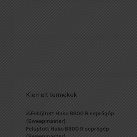
Kiemelt termékek
Felújított Hako B800 R seprőgép
(Sweepmaster)