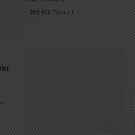
1 993 900
Ft
(Bruttó)
,