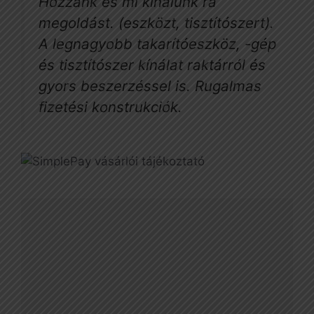
Hozzánk és mi kínálunk rá
megoldást. (eszközt, tisztítószert).
A legnagyobb takarítóeszköz, -gép
és tisztítószer kínálat raktárról és
gyors beszerzéssel is. Rugalmas
fizetési konstrukciók.