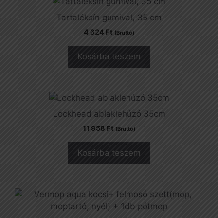
Tartaléksín gumival, 35 cm
4 624
Ft
(Bruttó)
Kosárba teszem
Lockhead ablaklehúzó 35cm
11 958
Ft
(Bruttó)
Kosárba teszem