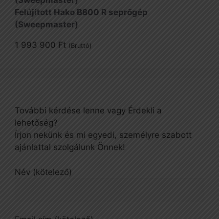
Felújított Hako B800 R seprőgép
(Sweepmaster)
1 993 900
Ft
(Bruttó)
További kérdése lenne vagy Érdekli a
lehetőség?
Írjon nekünk és mi egyedi, személyre szabott
ajánlattal szolgálunk Önnek!
Név (kötelező)