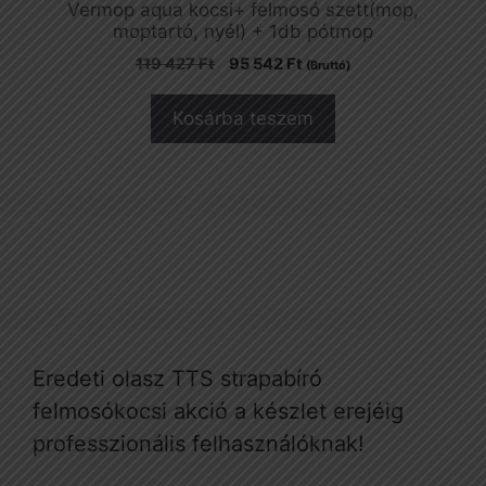
Vermop aqua kocsi+ felmosó szett(mop,
moptartó, nyél) + 1db pótmop
Original
Current
119 427
Ft
95 542
Ft
(Bruttó)
price
price
was:
is:
Kosárba teszem
119
95
427 Ft.
542 Ft.
Eredeti olasz TTS strapabíró
felmosókocsi akció a készlet erejéig
professzionális felhasználóknak!