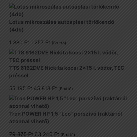
Lotus mikroszálas autóáplási törlőkendő
(4db)
Original
Current
1 880
Ft
1 257
Ft
(Bruttó)
price
price
was:
is:
1
1
TTS 6162DVE Nickita kocsi 2x15 l. vödör, TEC
880 Ft.
257 Ft.
préssel
Original
Current
55 195
Ft
45 813
Ft
(Bruttó)
price
price
was:
is:
55
45
Tron POWER HP 1,5 "Leo" porszívó (raktárról
195 Ft.
813 Ft.
azonnal vihető)
Original
Current
79 375
Ft
63 246
Ft
(Bruttó)