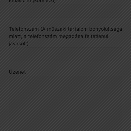
Email cím (kötelező)
Telefonszám (A műszaki tartalom bonyolultsága
miatt, a telefonszám megadása feltétlenül
javasolt)
Üzenet