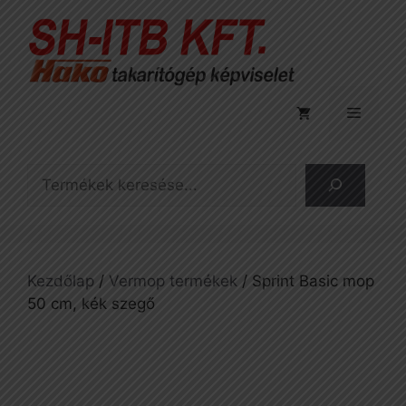
Kilépés
a
tartalomba
Menü
Keresés
Kezdőlap
/
Vermop termékek
/ Sprint Basic mop
50 cm, kék szegő