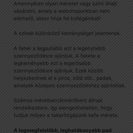
Amennyiben olyan méretet vagy színt óhajt
vásárolni, amely a webshopunkban nem
elérhető, akkor hívja fel kollégáinkat!
A színek különböző keménységet jelentenek.
A fehér a legpuhább ezt a legenyhébb
szennyeződésre ajánljuk. A fekete a
legkeményebb ezt a legerősebb
szennyeződésre ajánljuk. Ezek között
helyezkednek el a piros, zöld stb.. padek,
amelyek közepes szennyeződéshez ajánlottak.
Számos méretben(átmérőben) állnak
rendelkezésre, így elengedhetetlen, hogy
tudjuk milyen a takarítógépünk kefe mérete.
A legmegfelelőbb, leghatékonyabb pad