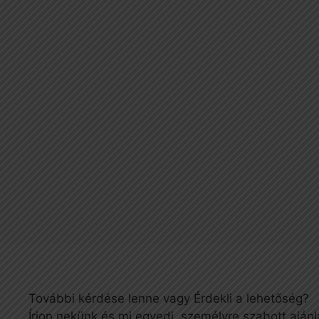
További kérdése lenne vagy Érdekli a lehetőség?
Írjon nekünk és mi egyedi, személyre szabott ajánl