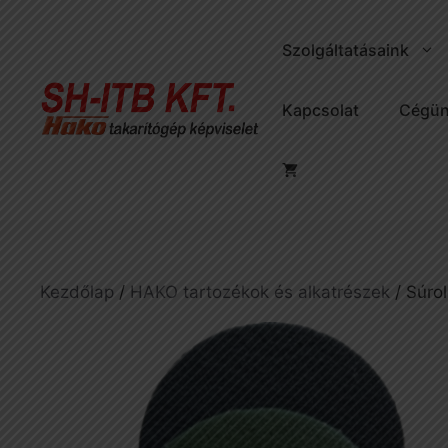
Kilépés
a
Szolgáltatásaink
tartalomba
Kapcsolat
Cégün
Kezdőlap
/
HAKO tartozékok és alkatrészek
/ Súro