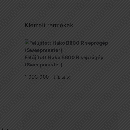
Kiemelt termékek
Felújított Hako B800 R seprőgép
(Sweepmaster)
1 993 900
Ft
(Bruttó)