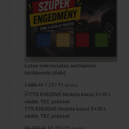
Lotus mikroszálas autóáplási
törlőkendő (4db)
Original
Current
1 880
Ft
1 257
Ft
(Bruttó)
price
price
was:
is:
1
1
TTS 6162DVE Nickita kocsi 2x15 l.
880 Ft.
257 Ft.
vödör, TEC préssel
Original
Current
55 195
Ft
45 813
Ft
(Bruttó)