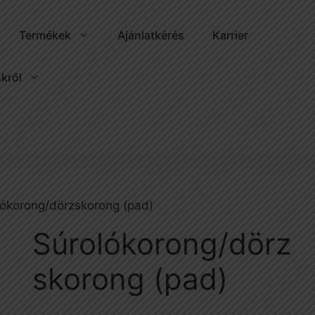
Termékek
Ajánlatkérés
Karrier
kről
lókorong/dörzskorong (pad)
Súrolókorong/dörz
skorong (pad)