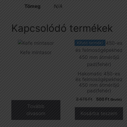
Tömeg
N/A
Kapcsolódó termékek
Kifutó termék!
Kefe mintasor
Hakomatic 450-es
és felmosógépekhez
450 mm átmérőjű
pad(fehér)
Original
Current
2 475
Ft
500
Ft
(Bruttó)
price
price
Tovább
was:
is:
olvasom
Kosárba teszem
2
500 Ft.
475 Ft.