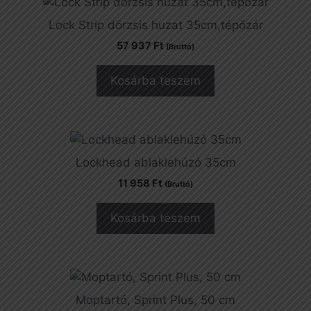
Lock Strip dörzsis huzat 35cm,tépőzár
57 937
Ft
(Bruttó)
Kosárba teszem
Lockhead ablaklehúzó 35cm
11 958
Ft
(Bruttó)
Kosárba teszem
Moptartó, Sprint Plus, 50 cm