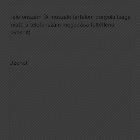
Telefonszám (A műszaki tartalom bonyolultsága
miatt, a telefonszám megadása feltétlenül
javasolt)
Üzenet