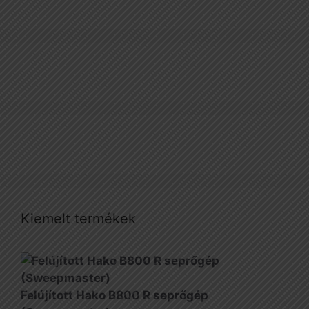
Kiemelt termékek
Felújított Hako B800 R seprőgép