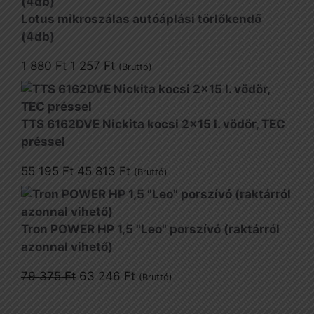
Lotus mikroszálas autóáplási törlőkendő
(4db)
Original
Current
1 880
Ft
1 257
Ft
(Bruttó)
price
price
was:
is:
1
1
TTS 6162DVE Nickita kocsi 2x15 l. vödör, TEC
880 Ft.
257 Ft.
préssel
Original
Current
55 195
Ft
45 813
Ft
(Bruttó)
price
price
was:
is:
55
45
Tron POWER HP 1,5 "Leo" porszívó (raktárról
195 Ft.
813 Ft.
azonnal vihető)
Original
Current
79 375
Ft
63 246
Ft
(Bruttó)
price
price
was:
is: