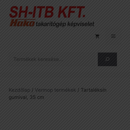
Kilépés
a
tartalomba
Menü
Keresés
Kezdőlap
/
Vermop termékek
/ Tartaléksín
gumival, 35 cm