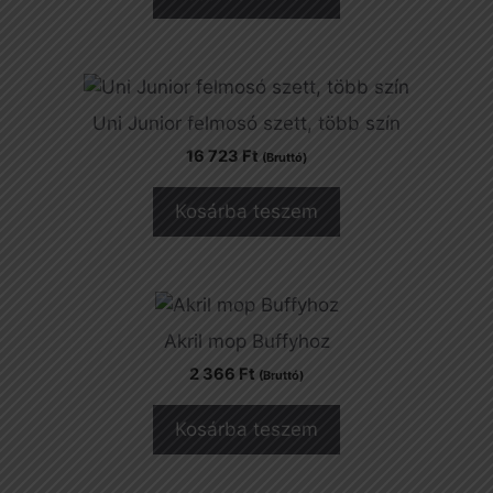
Uni Junior felmosó szett, több szín
16 723
Ft
(Bruttó)
Kosárba teszem
Akril mop Buffyhoz
2 366
Ft
(Bruttó)
Kosárba teszem