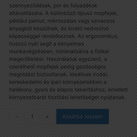
szennyeződések, por és folyadékok
eltávolítására. A különböző típusú mopfejek,
például pamut, mikroszálas vagy szivacsos
anyagból készülnek, és kiváló nedvszívó
képességgel rendelkeznek. Az ergonomikus,
hosszú nyél segít a kényelmes
munkavégzésben, minimalizálva a fizikai
megerőltetést. Használatuk egyszerű, a
cserélhető mopfejek pedig gazdaságos
megoldást biztosítanak. Ideálisak irodai,
kereskedelmi és ipari környezetekben a
hatékony, gyors és alapos takarításhoz, emellett
környezetbarát tisztítási lehetőséget nyújtanak.
Kosárba teszem
Tépőzár
887-
hez,