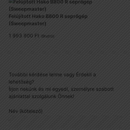
Felújított Hako B800 R seprőgép
(Sweepmaster)
1 993 900
Ft
(Bruttó)
További kérdése lenne vagy Érdekli a
lehetőség?
Írjon nekünk és mi egyedi, személyre szabott
ajánlattal szolgálunk Önnek!
Név (kötelező)