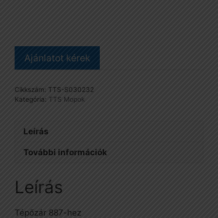
(32-
40
cm)
mennyiség
Ajánlatot kérek
Cikkszám:
TTS-S030232
Kategória:
TTS Mopok
Leírás
További információk
Leírás
Tépőzár 887-hez