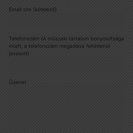
Email cím (kötelező)
Telefonszám (A műszaki tartalom bonyolultsága
miatt, a telefonszám megadása feltétlenül
javasolt)
Üzenet