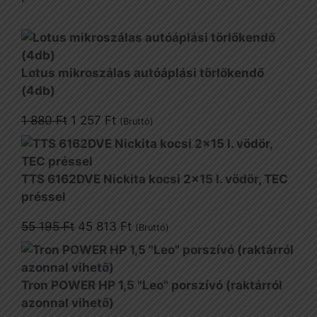
Lotus mikroszálas autóáplási törlőkendő
(4db)
Original
Current
1 880
Ft
1 257
Ft
(Bruttó)
price
price
was:
is:
1
1
TTS 6162DVE Nickita kocsi 2x15 l. vödör, TEC
880 Ft.
257 Ft.
préssel
Original
Current
55 195
Ft
45 813
Ft
(Bruttó)
price
price
was:
is:
55
45
Tron POWER HP 1,5 "Leo" porszívó (raktárról
195 Ft.
813 Ft.
azonnal vihető)