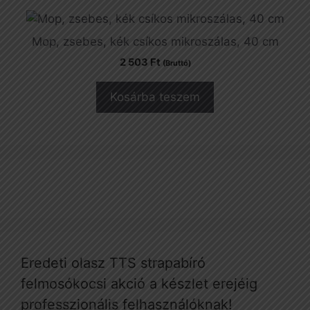
Mop, zsebes, kék csíkos mikroszálas, 40 cm
2 503
Ft
(Bruttó)
Kosárba teszem
Eredeti olasz TTS strapabíró
felmosókocsi akció a készlet erejéig
professzionális felhasználóknak!