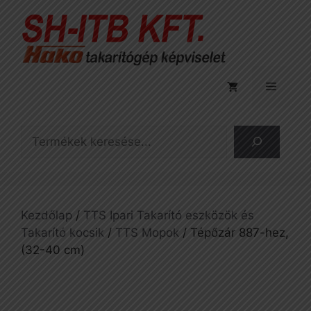
Kilépés
a
tartalomba
Menü
Keresés
Kezdőlap
/
TTS Ipari Takarító eszközök és
Takarító kocsik
/
TTS Mopok
/ Tépőzár 887-hez,
(32-40 cm)