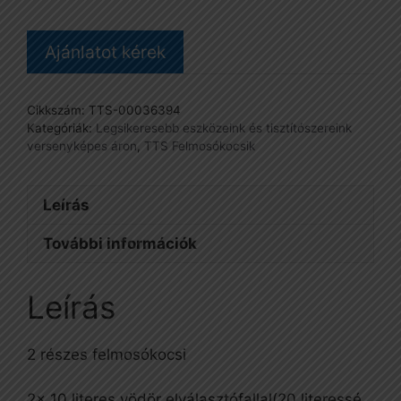
Ajánlatot kérek
Cikkszám:
TTS-00036394
Kategóriák:
Legsikeresebb eszközeink és tisztítószereink
versenyképes áron
,
TTS Felmosókocsik
Leírás
További információk
Leírás
2 részes felmosókocsi
2x 10 literes vödör elválasztófallal(20 literessé