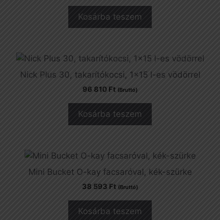
Kosárba teszem
Nick Plus 30, takarítókocsi, 1×15 l-es vödörrel
96 810
Ft
(Bruttó)
Kosárba teszem
Mini Bucket O-kay facsaróval, kék-szürke
38 593
Ft
(Bruttó)
Kosárba teszem