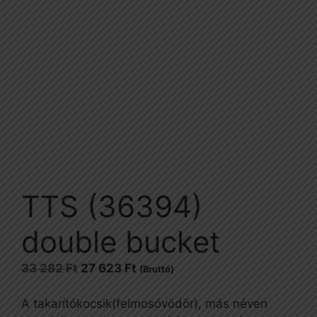
TTS (36394)
double bucket
Original
Current
33 282
Ft
27 623
Ft
(Bruttó)
price
price
was:
is:
A takarítókocsik(felmosóvödör), más néven