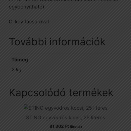
egybenyitható)
O-key facsaróval
További információk
Tömeg
2 kg
Kapcsolódó termékek
STING egyvödrös kocsi, 25 literes
81 302
Ft
(Bruttó)