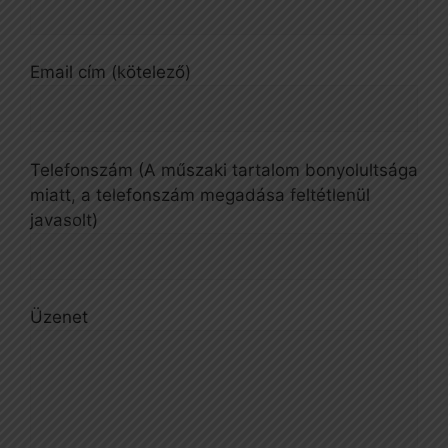
Email cím (kötelező)
Telefonszám (A műszaki tartalom bonyolultsága
miatt, a telefonszám megadása feltétlenül
javasolt)
Üzenet