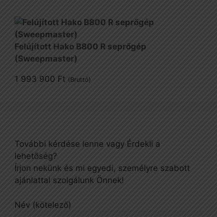
Felújított Hako B800 R seprőgép
(Sweepmaster)
1 993 900
Ft
(Bruttó)
További kérdése lenne vagy Érdekli a
lehetőség?
Írjon nekünk és mi egyedi, személyre szabott
ajánlattal szolgálunk Önnek!
Név (kötelező)