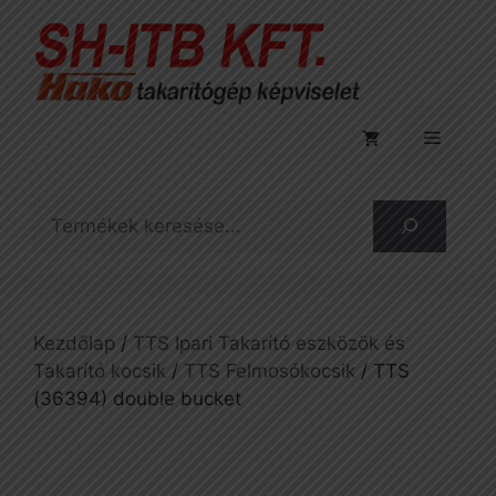
Kilépés
a
tartalomba
Menü
Keresés
Kezdőlap
/
TTS Ipari Takarító eszközök és
Takarító kocsik
/
TTS Felmosókocsik
/ TTS
(36394) double bucket