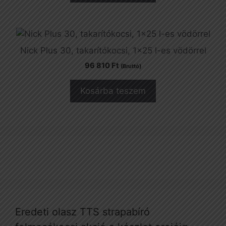
Nick Plus 30, takarítókocsi, 1×25 l-es vödörrel
96 810
Ft
(Bruttó)
Kosárba teszem
Eredeti olasz TTS strapabíró