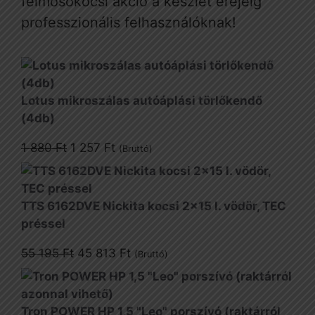
felmosókocsi akció a készlet erejéig
professzionális felhasználóknak!
Lotus mikroszálas autóáplási törlőkendő
(4db)
Original
Current
1 880
Ft
1 257
Ft
(Bruttó)
price
price
was:
is:
1
1
TTS 6162DVE Nickita kocsi 2x15 l. vödör, TEC
880 Ft.
257 Ft.
préssel
Original
Current
55 195
Ft
45 813
Ft
(Bruttó)
price
price
was:
is:
55
45
Tron POWER HP 1,5 "Leo" porszívó (raktárról