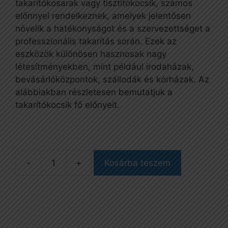
33
27
takarítókosarak vagy tisztítókocsik, számos
282 Ft.
623 Ft.
előnnyel rendelkeznek, amelyek jelentősen
növelik a hatékonyságot és a szervezettséget a
professzionális takarítás során. Ezek az
eszközök különösen hasznosak nagy
létesítményekben, mint például irodaházak,
bevásárlóközpontok, szállodák és kórházak. Az
alábbiakban részletesen bemutatjuk a
takarítókocsik fő előnyeit.
Kosárba teszem
TTS
(36394)
double
bucket
mennyiség