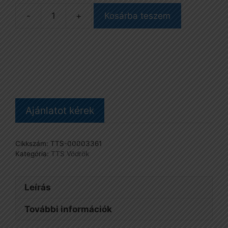
-
+
Kosárba teszem
Vödör,
4
l-
es,
piros
mennyiség
Ajánlatot kérek
Cikkszám:
TTS-00003361
Kategória:
TTS Vödrök
Leírás
További információk