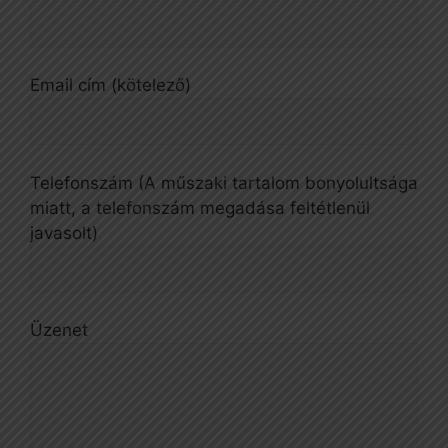
Email cím (kötelező)
Telefonszám (A műszaki tartalom bonyolultsága
miatt, a telefonszám megadása feltétlenül
javasolt)
Üzenet