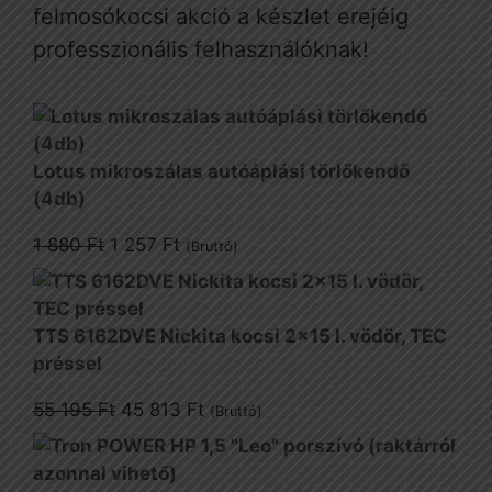
felmosókocsi akció a készlet erejéig
professzionális felhasználóknak!
Lotus mikroszálas autóáplási törlőkendő
(4db)
Original
Current
1 880
Ft
1 257
Ft
(Bruttó)
price
price
was:
is:
1
1
TTS 6162DVE Nickita kocsi 2x15 l. vödör, TEC
880 Ft.
257 Ft.
préssel
Original
Current
55 195
Ft
45 813
Ft
(Bruttó)
price
price
was:
is:
55
45