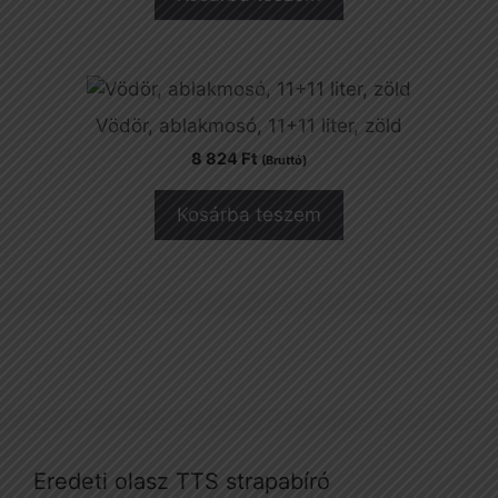
Vödör, ablakmosó, 11+11 liter, zöld
8 824
Ft
(Bruttó)
Kosárba teszem
Eredeti olasz TTS strapabíró