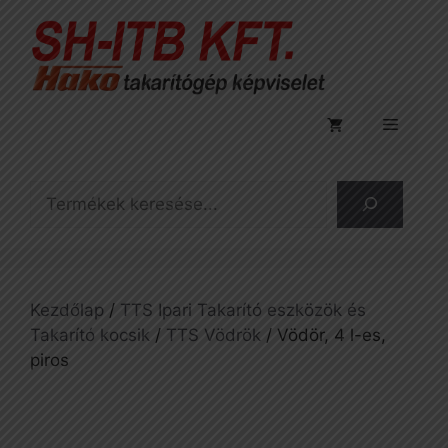
Kilépés
a
tartalomba
Menü
Keresés
Kezdőlap
/
TTS Ipari Takarító eszközök és
Takarító kocsik
/
TTS Vödrök
/ Vödör, 4 l-es,
piros