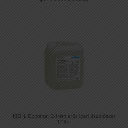
KIEHL Dopomat Extrém erős ipari tisztítószer
10liter