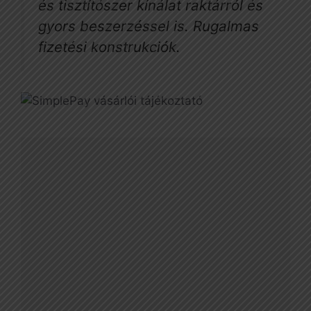
és tisztítószer kínálat raktárról és
gyors beszerzéssel is. Rugalmas
fizetési konstrukciók.