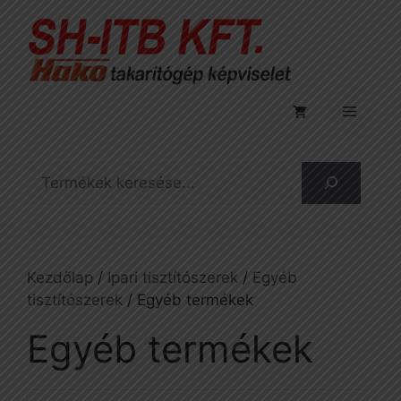
Kilépés
a
tartalomba
Menü
Keresés
Kezdőlap
/
Ipari tisztítószerek
/
Egyéb
tisztítószerek
/ Egyéb termékek
Egyéb termékek