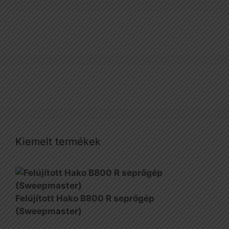
Kiemelt termékek
Felújított Hako B800 R seprőgép
(Sweepmaster)