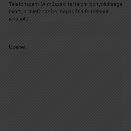
Telefonszám (A műszaki tartalom bonyolultsága
miatt, a telefonszám megadása feltétlenül
javasolt)
Üzenet