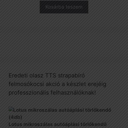
was:
is:
Kosárba teszem
1
1
880 Ft.
257 Ft.
Eredeti olasz TTS strapabíró
felmosókocsi akció a készlet erejéig
professzionális felhasználóknak!
Lotus mikroszálas autóáplási törlőkendő