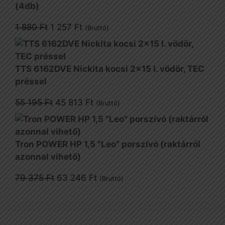
(4db)
Original
Current
1 880
Ft
1 257
Ft
(Bruttó)
price
price
was:
is:
1
1
TTS 6162DVE Nickita kocsi 2x15 l. vödör, TEC
880 Ft.
257 Ft.
préssel
Original
Current
55 195
Ft
45 813
Ft
(Bruttó)
price
price
was:
is:
55
45
Tron POWER HP 1,5 "Leo" porszívó (raktárról
195 Ft.
813 Ft.
azonnal vihető)
Original
Current
79 375
Ft
63 246
Ft
(Bruttó)
price
price
was:
is:
79
63