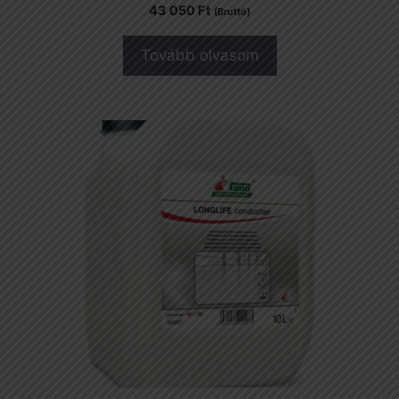
43 050
Ft
(Bruttó)
Tovább olvasom