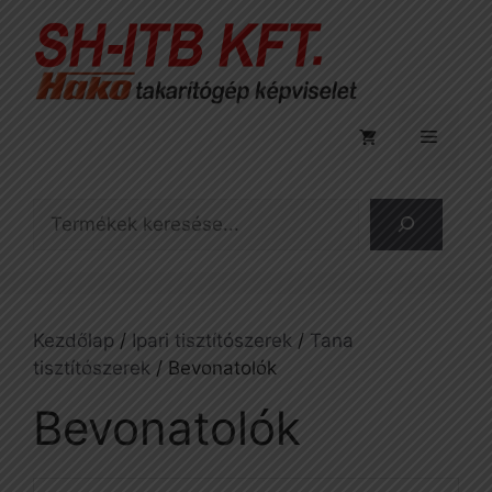
Kilépés
a
tartalomba
Menü
Keresés
Kezdőlap
/
Ipari tisztítószerek
/
Tana
tisztítószerek
/ Bevonatolók
Bevonatolók