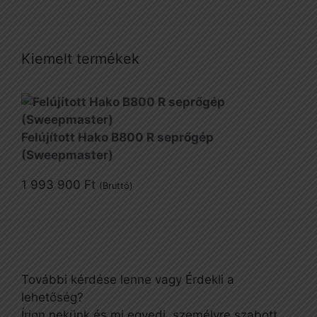
Kiemelt termékek
Felújított Hako B800 R seprőgép
(Sweepmaster)
1 993 900
Ft
(Bruttó)
További kérdése lenne vagy Érdekli a
lehetőség?
Írjon nekünk és mi egyedi, személyre szabott