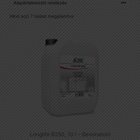
Mind a(z) 7 találat megjelenítve
Longlife B250, 10 l – Bevonatoló