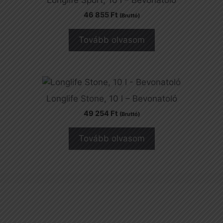
46 855
Ft
(Bruttó)
Tovább olvasom
Longlife Stone, 10 l – Bevonatoló
49 254
Ft
(Bruttó)
Tovább olvasom