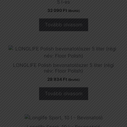
5 l-es
32 090
Ft
(Bruttó)
Tovább olvasom
LONGLIFE Polish bevonatolószer 5 liter (régi
név: Floor Polish)
28 934
Ft
(Bruttó)
Tovább olvasom
Longlife Sport, 10 l – Bevonatoló