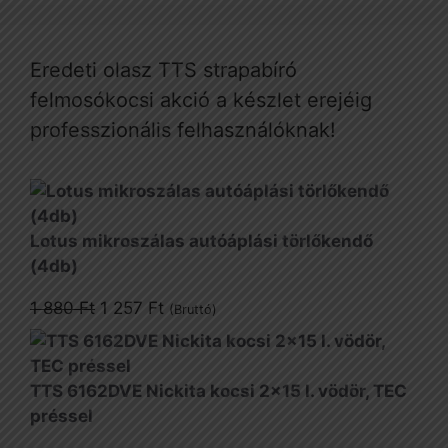
Eredeti olasz TTS strapabíró
felmosókocsi akció a készlet erejéig
professzionális felhasználóknak!
Lotus mikroszálas autóáplási törlőkendő
(4db)
Original
Current
1 880
Ft
1 257
Ft
(Bruttó)
price
price
was:
is:
1
1
TTS 6162DVE Nickita kocsi 2x15 l. vödör, TEC
880 Ft.
257 Ft.
préssel