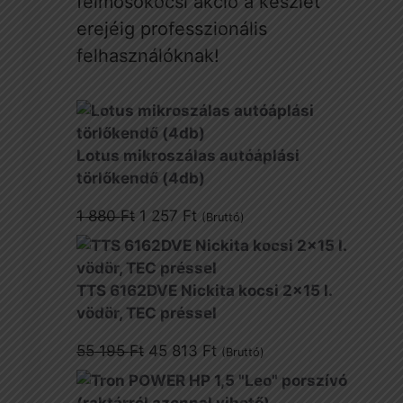
felmosókocsi akció a készlet
erejéig professzionális
felhasználóknak!
Lotus mikroszálas autóáplási
törlőkendő (4db)
Original
Current
1 880
Ft
1 257
Ft
(Bruttó)
price
price
was:
is:
1
1
TTS 6162DVE Nickita kocsi 2x15 l.
880 Ft.
257 Ft.
vödör, TEC préssel
Original
Current
55 195
Ft
45 813
Ft
(Bruttó)
price
price
was:
is: