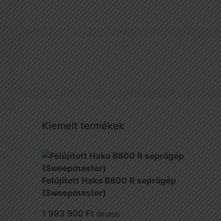
Kiemelt termékek
Felújított Hako B800 R seprőgép
(Sweepmaster)
1 993 900
Ft
(Bruttó)