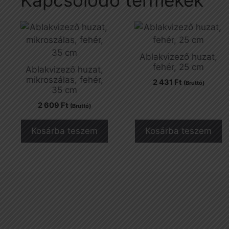
Ablakvizező huzat,
fehér, 25 cm
Ablakvizező huzat,
mikroszálas, fehér,
2 431
Ft
(Bruttó)
35 cm
2 609
Ft
(Bruttó)
Kosárba teszem
Kosárba teszem