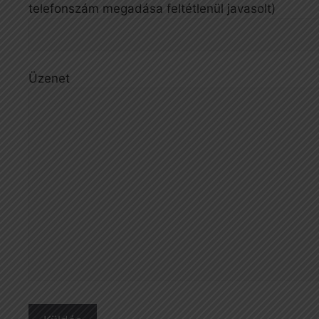
telefonszám megadása feltétlenül javasolt)
Üzenet