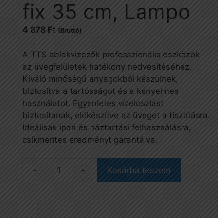
fix 35 cm, Lampo
4 878
Ft
(Bruttó)
A TTS ablakvizezők professzionális eszközök
az üvegfelületek hatékony nedvesítéséhez.
Kiváló minőségű anyagokból készülnek,
biztosítva a tartósságot és a kényelmes
használatot. Egyenletes vízeloszlást
biztosítanak, előkészítve az üveget a tisztításra.
Ideálisak ipari és háztartási felhasználásra,
csíkmentes eredményt garantálva.
Kosárba teszem
Ablakvizező
tartó+huzat,
fehér,
fix