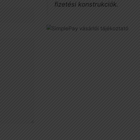
fizetési konstrukciók.