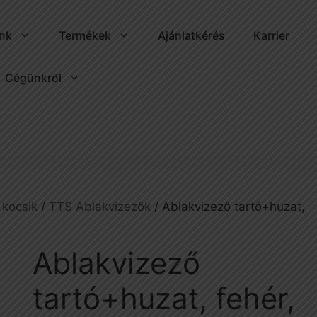
ink
Termékek
Ajánlatkérés
Karrier
Cégünkről
 kocsik
/
TTS Ablakvizezők
/ Ablakvizező tartó+huzat,
Ablakvizező
tartó+huzat, fehér,