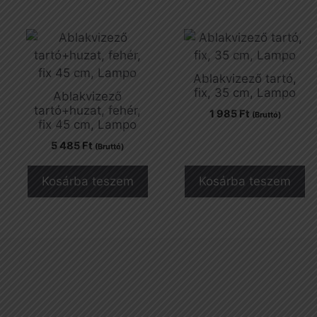
Ablakvizező tartó,
fix, 35 cm, Lampo
Ablakvizező
tartó+huzat, fehér,
1 985
Ft
(Bruttó)
fix 45 cm, Lampo
5 485
Ft
(Bruttó)
Kosárba teszem
Kosárba teszem