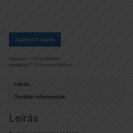
billenős
lapát,
fekete
mennyiség
Ajánlatot kérek
Cikkszám:
TTS-00005616
Kategória:
TTS Szemeteslapátok
Leírás
További információk
Leírás