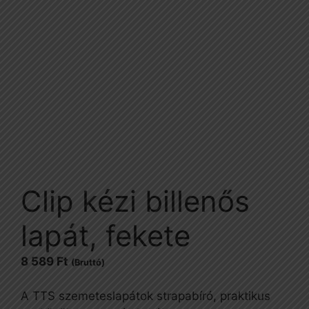
Clip kézi billenős
lapát, fekete
8 589
Ft
(Bruttó)
A TTS szemeteslapátok strapabíró, praktikus