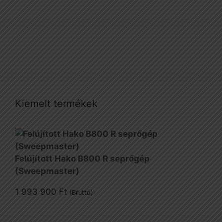
Kiemelt termékek
Felújított Hako B800 R seprőgép
(Sweepmaster)
1 993 900
Ft
(Bruttó)