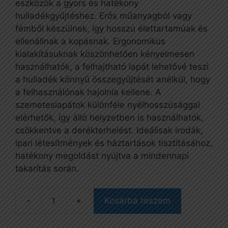
eszközök a gyors és hatékony
hulladékgyűjtéshez. Erős műanyagból vagy
fémből készülnek, így hosszú élettartamúak és
ellenállnak a kopásnak. Ergonomikus
kialakításuknak köszönhetően kényelmesen
használhatók, a felhajtható lapát lehetővé teszi
a hulladék könnyű összegyűjtését anélkül, hogy
a felhasználónak hajolnia kellene. A
szemeteslapátok különféle nyélhosszúsággal
elérhetők, így álló helyzetben is használhatók,
csökkentve a derékterhelést. Ideálisak irodák,
ipari létesítmények és háztartások tisztításához,
hatékony megoldást nyújtva a mindennapi
takarítás során.
Kosárba teszem
Clip
kézi