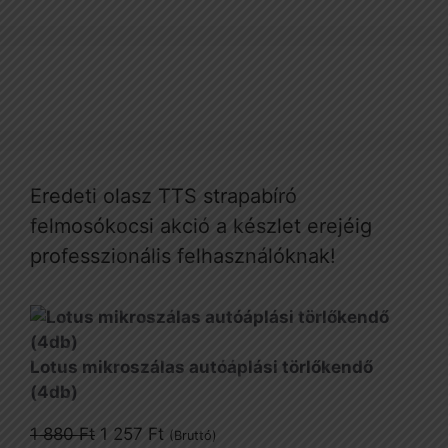
Eredeti olasz TTS strapabíró
felmosókocsi akció a készlet erejéig
professzionális felhasználóknak!
Lotus mikroszálas autóáplási törlőkendő
(4db)
Original
Current
1 880
Ft
1 257
Ft
(Bruttó)