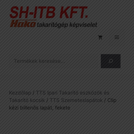
Kilépés
a
tartalomba
Menü
Keresés
Kezdőlap
/
TTS Ipari Takarító eszközök és
Takarító kocsik
/
TTS Szemeteslapátok
/ Clip
kézi billenős lapát, fekete