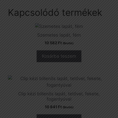
Kapcsolódó termékek
Szemetes lapát, fém
10 582
Ft
(Bruttó)
Kosárba teszem
Clip kézi billenős lapát, tetővel, fekete,
fogantyúval
10 841
Ft
(Bruttó)