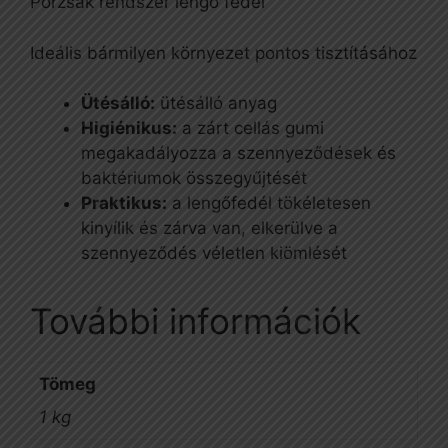
Porzsák rendszer lengő fedél
Ideális bármilyen környezet pontos tisztításához
Ütésálló:
ütésálló anyag
Higiénikus:
a zárt cellás gumi
megakadályozza a szennyeződések és
baktériumok összegyűjtését
Praktikus:
a lengőfedél tökéletesen
kinyílik és zárva van, elkerülve a
szennyeződés véletlen kiömlését
További információk
Tömeg
1 kg