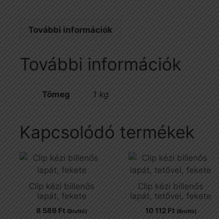
További információk
További információk
Tömeg
1 kg
Kapcsolódó termékek
Clip kézi billenős
Clip kézi billenős
lapát, fekete
lapát, tetővel, fekete
8 589
Ft
10 112
Ft
(Bruttó)
(Bruttó)