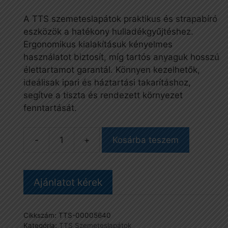
A TTS szemeteslapátok praktikus és strapabíró
eszközök a hatékony hulladékgyűjtéshez.
Ergonomikus kialakításuk kényelmes
használatot biztosít, míg tartós anyaguk hosszú
élettartamot garantál. Könnyen kezelhetők,
ideálisak ipari és háztartási takarításhoz,
segítve a tiszta és rendezett környezet
fenntartását.
-
+
Kosárba teszem
Szemetes
lapát,
fém
Ajánlatot kérek
mennyiség
Cikkszám:
TTS-00005640
Kategória:
TTS Szemeteslapátok