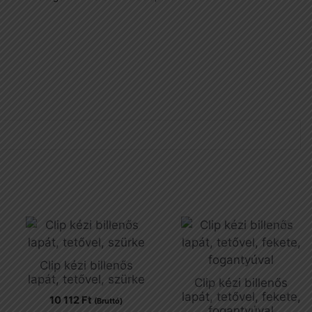
Clip kézi billenős
lapát, tetővel, szürke
Clip kézi billenős
lapát, tetővel, fekete,
10 112
Ft
(Bruttó)
fogantyúval