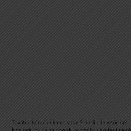
További kérdése lenne vagy Érdekli a lehetőség?
Írjon nekünk és mi egyedi, személyre szabott ajánl