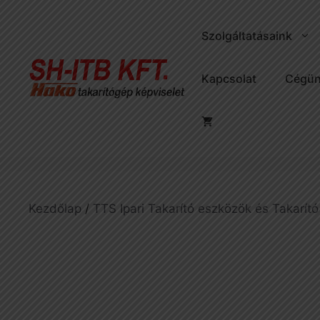
Kilépés
a
Szolgáltatásaink
tartalomba
Kapcsolat
Cégün
Kezdőlap
/
TTS Ipari Takarító eszközök és Takarító