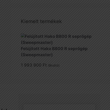
Kiemelt termékek
Felújított Hako B800 R seprőgép
(Sweepmaster)
1 993 900
Ft
(Bruttó)