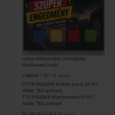
Lotus mikroszálas autóáplási
törlőkendő (4db)
Original
Current
1 880
Ft
1 257
Ft
(Bruttó)
price
price
was:
is:
1
1
TTS 6162DVE Nickita kocsi 2x15 l.
880 Ft.
257 Ft.
vödör, TEC préssel
Original
Current
55 195
Ft
45 813
Ft
(Bruttó)