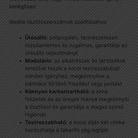
kielégítsen
Ideális tisztítószerszámok szállításához
Ütésálló:
polipropilén, természetesen
rozsdamentes és rugalmas, garantálja az
ütésálló teljesítményt
Moduláris:
az alkatrészek és tartozékok
lehetővé teszik a kocsi testreszabását
minden igényhez, megkönnyítve a
bármikor történő frissítést vagy javítást
Könnyen karbantartható:
a sima
felületek és az üregek hiánya megkönnyíti
a tisztítást és garantálja a magas szintű
higiéniát
Testreszabható:
a kocsi alján két címke
hordozhatja a takarító cég logóját