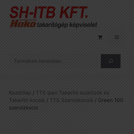
Kilépés
a
tartalomba
Menü
Keresés
Kezdőlap
/
TTS Ipari Takarító eszközök és
Takarító kocsik
/
TTS Szervízkocsik
/ Green 100
szervizkocsi