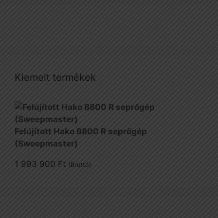
Kiemelt termékek
Felújított Hako B800 R seprőgép
(Sweepmaster)
1 993 900
Ft
(Bruttó)