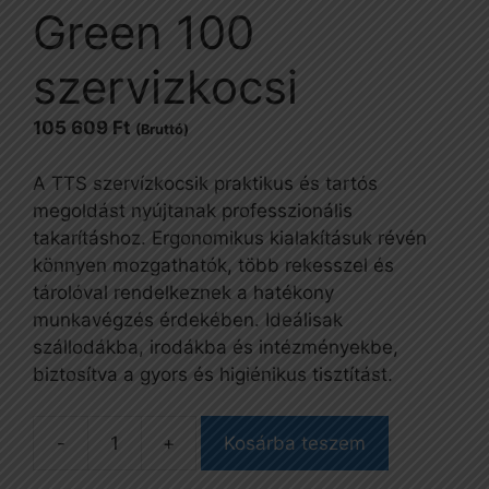
Green 100
szervizkocsi
105 609
Ft
(Bruttó)
A TTS szervízkocsik praktikus és tartós
megoldást nyújtanak professzionális
takarításhoz. Ergonomikus kialakításuk révén
könnyen mozgathatók, több rekesszel és
tárolóval rendelkeznek a hatékony
munkavégzés érdekében. Ideálisak
szállodákba, irodákba és intézményekbe,
biztosítva a gyors és higiénikus tisztítást.
Kosárba teszem
Green
100