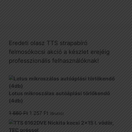
Eredeti olasz TTS strapabíró
felmosókocsi akció a készlet erejéig
professzionális felhasználóknak!
Lotus mikroszálas autóáplási törlőkendő
(4db)
Original
Current
1 880
Ft
1 257
Ft
(Bruttó)
price
price
was:
is: