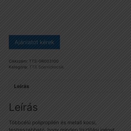
szervizkocsi
mennyiség
Ajánlatot kérek
Cikkszám:
TTS-0R003100
Kategória:
TTS Szervízkocsik
Leírás
Leírás
Többcélú polipropilén és metall kocsi,
testreszabható, hogy minden tisztítási igényt