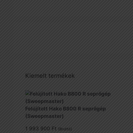
Kiemelt termékek
Felújított Hako B800 R seprőgép
(Sweepmaster)
1 993 900
Ft
(Bruttó)