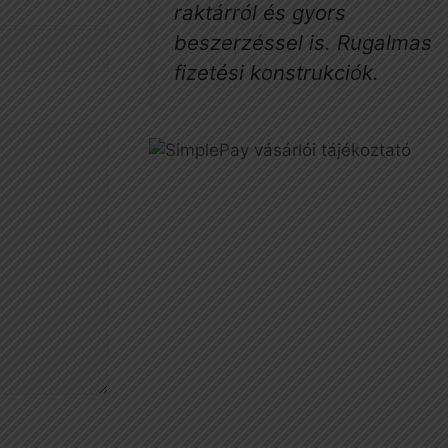
raktárról és gyors
beszerzéssel is. Rugalmas
fizetési konstrukciók.