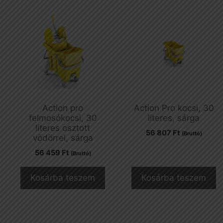
Action pro
Action Pro kocsi, 30
felmosókocsi, 30
literes, sárga
literes osztott
56 807
Ft
(Bruttó)
vödörrel, sárga
56 459
Ft
(Bruttó)
Kosárba teszem
Kosárba teszem