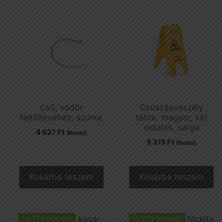
Csõ, vödör
Csúszásveszély
feltöltéséhez, szürke
tábla, magyar, két
oldalas, sárga
4 627
Ft
(Bruttó)
5 315
Ft
(Bruttó)
Kosárba teszem
Kosárba teszem
Új TTS termék!
Új TTS termék!