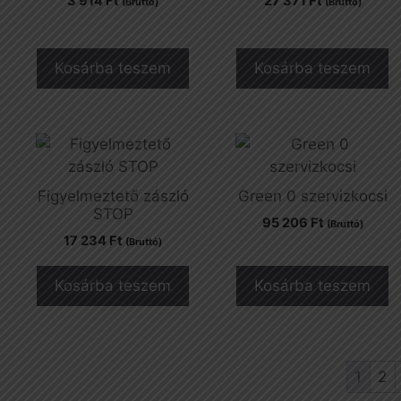
3 914
Ft
27 371
Ft
(Bruttó)
(Bruttó)
Kosárba teszem
Kosárba teszem
Figyelmeztető zászló
Green 0 szervizkocsi
STOP
95 206
Ft
(Bruttó)
17 234
Ft
(Bruttó)
Kosárba teszem
Kosárba teszem
1
2