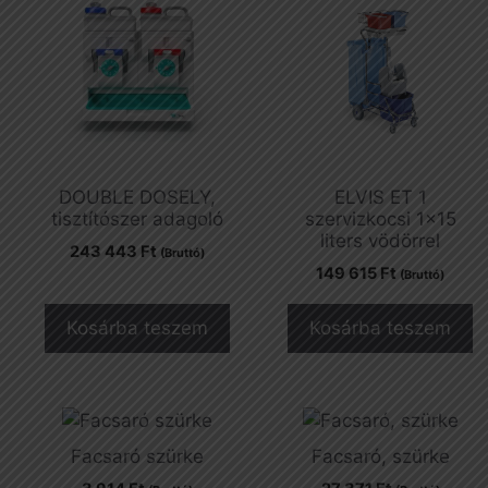
DOUBLE DOSELY,
ELVIS ET 1
tisztítószer adagoló
szervizkocsi 1×15
liters vödörrel
243 443
Ft
(Bruttó)
149 615
Ft
(Bruttó)
Kosárba teszem
Kosárba teszem
Facsaró szürke
Facsaró, szürke