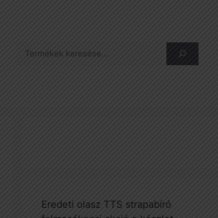
Keresés
Eredeti olasz TTS strapabíró