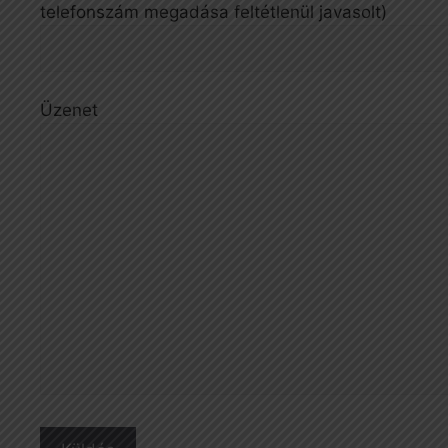
telefonszám megadása feltétlenül javasolt)
Üzenet