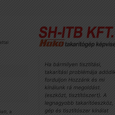
attal
Ha bármilyen tisztítási,
takarítási problémája adódik
forduljon Hozzánk és mi
kínálunk rá megoldást.
(eszközt, tisztítószert). A
legnagyobb takarítóeszköz, 
gép és tisztítószer kínálat
att, a