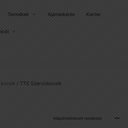
Termékek
Ajánlatkérés
Karrier
kről
 kocsik
/ TTS Szervízkocsik