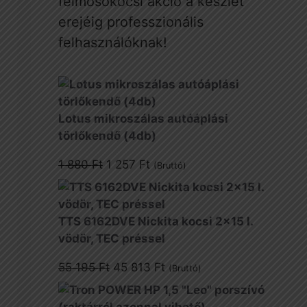
felmosókocsi akció a készlet
erejéig professzionális
felhasználóknak!
Lotus mikroszálas autóáplási
törlőkendő (4db)
Original
Current
1 880
Ft
1 257
Ft
(Bruttó)
price
price
was:
is:
1
1
TTS 6162DVE Nickita kocsi 2x15 l.
880 Ft.
257 Ft.
vödör, TEC préssel
Original
Current
55 195
Ft
45 813
Ft
(Bruttó)
price
price
was:
is: