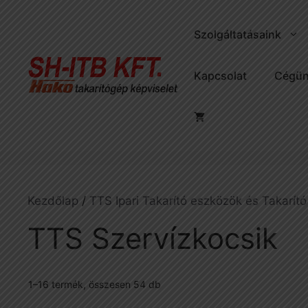
Kilépés
a
Szolgáltatásaink
tartalomba
Kapcsolat
Cégün
Kezdőlap
/
TTS Ipari Takarító eszközök és Takarító
TTS Szervízkocsik
1–16 termék, összesen 54 db