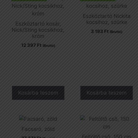
Eszköztartó Nickita
kocsihoz, szürke
Eszköztartó kosár,
Nick/Sting kocsikhoz,
3 193
Ft
(Bruttó)
króm
12 397
Ft
(Bruttó)
Kosárba teszem
Kosárba teszem
Facsaró, zöld
Feltöltõ csõ, 150 cm