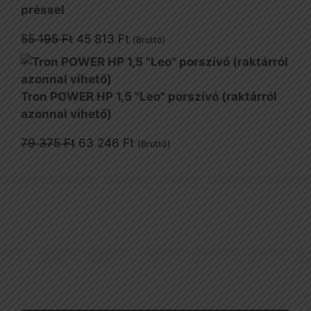
880 Ft.
257 Ft.
préssel
Original
Current
55 195
Ft
45 813
Ft
(Bruttó)
price
price
was:
is:
55
45
Tron POWER HP 1,5 "Leo" porszívó (raktárról
195 Ft.
813 Ft.
azonnal vihető)
Original
Current
79 375
Ft
63 246
Ft
(Bruttó)
price
price
was:
is:
79
63
375 Ft.
246 Ft.