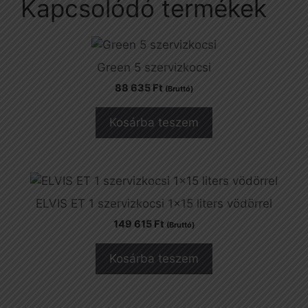
Kapcsolódó termékek
Green 5 szervizkocsi
88 635
Ft
(Bruttó)
Kosárba teszem
ELVIS ET 1 szervizkocsi 1×15 liters vödörrel
149 615
Ft
(Bruttó)
Kosárba teszem