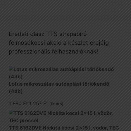
Eredeti olasz TTS strapabíró
felmosókocsi akció a készlet erejéig
professzionális felhasználóknak!
Lotus mikroszálas autóáplási törlőkendő
(4db)
Original
Current
1 880
Ft
1 257
Ft
(Bruttó)
price
price
was:
is:
1
1
TTS 6162DVE Nickita kocsi 2x15 l. vödör, TEC