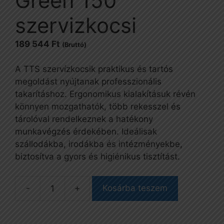
Green 150
szervizkocsi
189 544
Ft
(Bruttó)
A TTS szervízkocsik praktikus és tartós
megoldást nyújtanak professzionális
takarításhoz. Ergonomikus kialakításuk révén
könnyen mozgathatók, több rekesszel és
tárolóval rendelkeznek a hatékony
munkavégzés érdekében. Ideálisak
szállodákba, irodákba és intézményekbe,
biztosítva a gyors és higiénikus tisztítást.
Kosárba teszem
Green
150
szervizkocsi