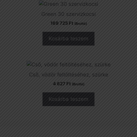
Green 30 szervizkocsi
169 725
Ft
(Bruttó)
Kosárba teszem
Csõ, vödör feltöltéséhez, szürke
4 627
Ft
(Bruttó)
Kosárba teszem