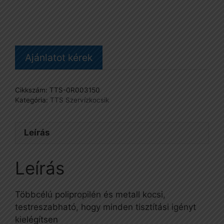
mennyiség
Ajánlatot kérek
Cikkszám:
TTS-0R003150
Kategória:
TTS Szervízkocsik
Leírás
Leírás
Többcélú polipropilén és metall kocsi,
testreszabható, hogy minden tisztítási igényt
kielégítsen