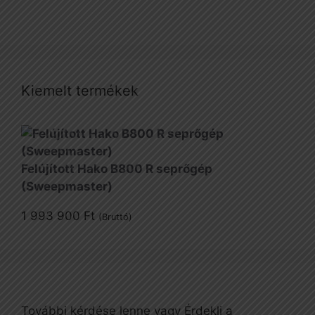
Kiemelt termékek
Felújított Hako B800 R seprőgép
(Sweepmaster)
1 993 900
Ft
(Bruttó)
További kérdése lenne vagy Érdekli a