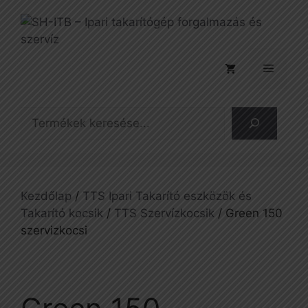
Kilépés
a
tartalomba
Menü
Keresés
Kezdőlap
/
TTS Ipari Takarító eszközök és
Takarító kocsik
/
TTS Szervízkocsik
/ Green 150
szervizkocsi