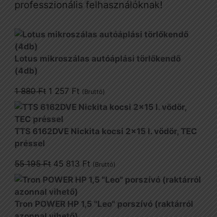
professzionális felhasználóknak!
Lotus mikroszálas autóáplási törlőkendő
(4db)
Original
Current
1 880
Ft
1 257
Ft
(Bruttó)
price
price
was:
is:
1
1
TTS 6162DVE Nickita kocsi 2x15 l. vödör, TEC
880 Ft.
257 Ft.
préssel
Original
Current
55 195
Ft
45 813
Ft
(Bruttó)
price
price
was:
is:
55
45
Tron POWER HP 1,5 "Leo" porszívó (raktárról
195 Ft.
813 Ft.
azonnal vihető)