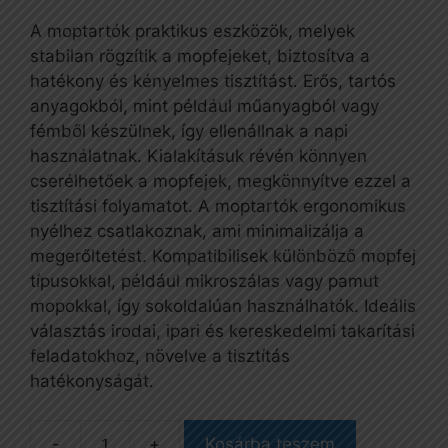
A moptartók praktikus eszközök, melyek
stabilan rögzítik a mopfejeket, biztosítva a
hatékony és kényelmes tisztítást. Erős, tartós
anyagokból, mint például műanyagból vagy
fémből készülnek, így ellenállnak a napi
használatnak. Kialakításuk révén könnyen
cserélhetőek a mopfejek, megkönnyítve ezzel a
tisztítási folyamatot. A moptartók ergonomikus
nyélhez csatlakoznak, ami minimalizálja a
megerőltetést. Kompatibilisek különböző mopfej
típusokkal, például mikroszálas vagy pamut
mopokkal, így sokoldalúan használhatók. Ideális
választás irodai, ipari és kereskedelmi takarítási
feladatokhoz, növelve a tisztítás
hatékonyságát.
Kosárba teszem