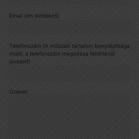
Email cím (kötelező)
Telefonszám (A műszaki tartalom bonyolultsága
miatt, a telefonszám megadása feltétlenül
javasolt)
Üzenet