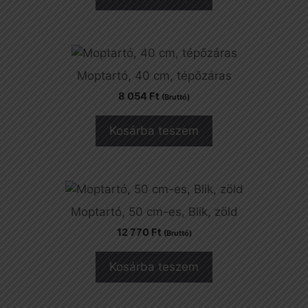
Moptartó, 40 cm, tépőzáras
8 054
Ft
(Bruttó)
Kosárba teszem
Moptartó, 50 cm-es, Blik, zöld
12 770
Ft
(Bruttó)
Kosárba teszem