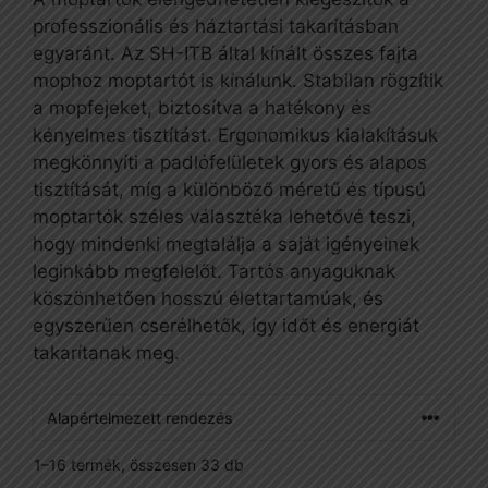
professzionális és háztartási takarításban
egyaránt. Az SH-ITB által kínált összes fajta
mophoz moptartót is kínálunk. Stabilan rögzítik
a mopfejeket, biztosítva a hatékony és
kényelmes tisztítást. Ergonomikus kialakításuk
megkönnyíti a padlófelületek gyors és alapos
tisztítását, míg a különböző méretű és típusú
moptartók széles választéka lehetővé teszi,
hogy mindenki megtalálja a saját igényeinek
leginkább megfelelőt. Tartós anyaguknak
köszönhetően hosszú élettartamúak, és
egyszerűen cserélhetők, így időt és energiát
takarítanak meg.
1–16 termék, összesen 33 db