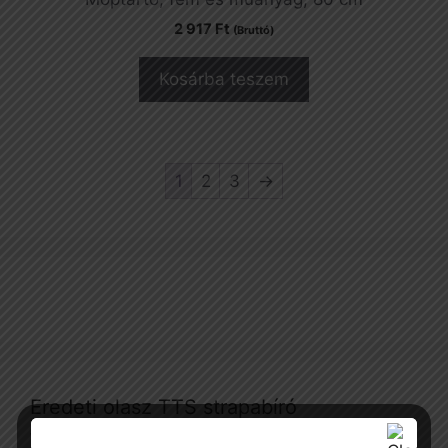
2 917
Ft
(Bruttó)
Kosárba teszem
1
2
3
→
Eredeti olasz TTS strapabíró
felmosókocsi akció a készlet erejéig