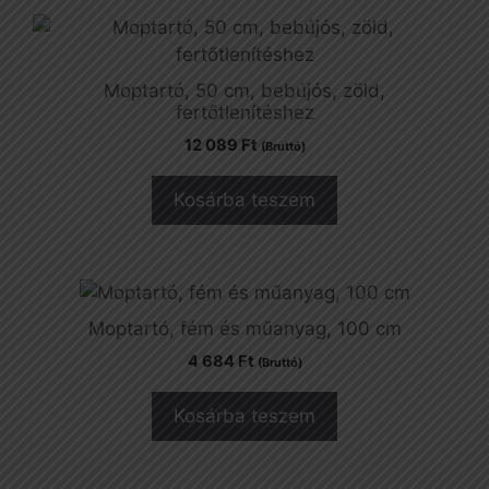
Moptartó, 50 cm, bebújós, zöld,
fertőtlenítéshez
12 089
Ft
(Bruttó)
Kosárba teszem
Moptartó, fém és műanyag, 100 cm
4 684
Ft
(Bruttó)
Kosárba teszem