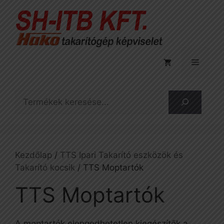
Kilépés
a
tartalomba
Menü
Keresés
Kezdőlap
/
TTS Ipari Takarító eszközök és
Takarító kocsik
/ TTS Moptartók
TTS Moptartók
A moptartók elengedhetetlen kiegészítők a