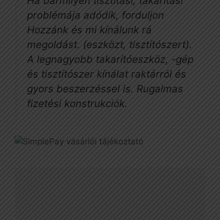
Ha bármilyen tisztítási, takarítási
problémája adódik, forduljon
Hozzánk és mi kínálunk rá
megoldást. (eszközt, tisztítószert).
A legnagyobb takarítóeszköz, -gép
és tisztítószer kínálat raktárról és
gyors beszerzéssel is. Rugalmas
fizetési konstrukciók.