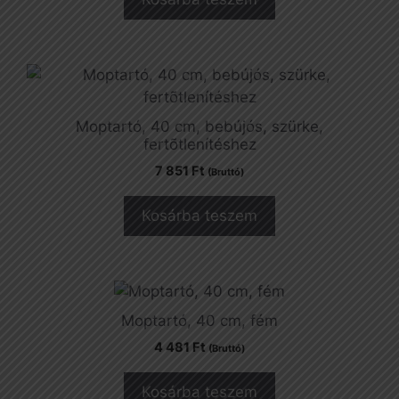
Moptartó, 40 cm, bebújós, szürke,
fertõtlenítéshez
7 851
Ft
(Bruttó)
Kosárba teszem
Moptartó, 40 cm, fém
4 481
Ft
(Bruttó)
Kosárba teszem