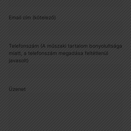
Email cím (kötelező)
Telefonszám (A műszaki tartalom bonyolultsága
miatt, a telefonszám megadása feltétlenül
javasolt)
Üzenet