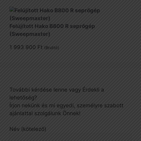
Felújított Hako B800 R seprőgép
(Sweepmaster)
1 993 900
Ft
(Bruttó)
További kérdése lenne vagy Érdekli a
lehetőség?
Írjon nekünk és mi egyedi, személyre szabott
ajánlattal szolgálunk Önnek!
Név (kötelező)