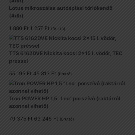
Lotus mikroszálas autóáplási törlőkendő
(4db)
Original
Current
1 880
Ft
1 257
Ft
(Bruttó)
price
price
was:
is:
1
1
TTS 6162DVE Nickita kocsi 2x15 l. vödör, TEC
880 Ft.
257 Ft.
préssel
Original
Current
55 195
Ft
45 813
Ft
(Bruttó)
price
price
was:
is:
55
45
Tron POWER HP 1,5 "Leo" porszívó (raktárról
195 Ft.
813 Ft.
azonnal vihető)
Original
Current
79 375
Ft
63 246
Ft
(Bruttó)
price
price
was:
is: