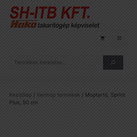
Kilépés
a
tartalomba
Menü
Keresés
Kezdőlap
/
Vermop termékek
/ Moptartó, Sprint
Plus, 50 cm