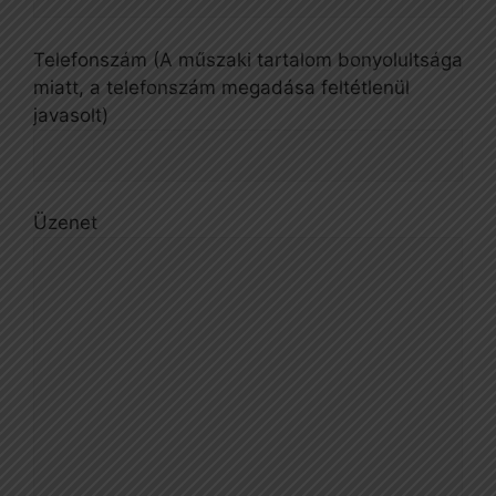
Telefonszám (A műszaki tartalom bonyolultsága
miatt, a telefonszám megadása feltétlenül
javasolt)
Üzenet