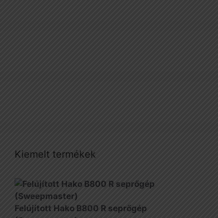
Kiemelt termékek
Felújított Hako B800 R seprőgép