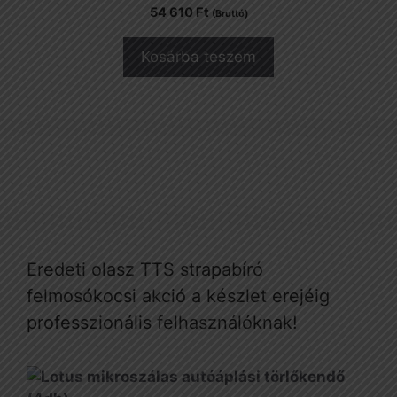
54 610
Ft
(Bruttó)
Kosárba teszem
Eredeti olasz TTS strapabíró
felmosókocsi akció a készlet erejéig
professzionális felhasználóknak!