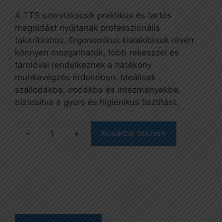
A TTS szervízkocsik praktikus és tartós
megoldást nyújtanak professzionális
takarításhoz. Ergonomikus kialakításuk révén
könnyen mozgathatók, több rekesszel és
tárolóval rendelkeznek a hatékony
munkavégzés érdekében. Ideálisak
szállodákba, irodákba és intézményekbe,
biztosítva a gyors és higiénikus tisztítást.
Kosárba teszem
Nick
Star
30
szervizkocsi
1x15
l-
es