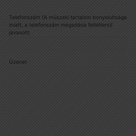
Telefonszám (A műszaki tartalom bonyolultsága
miatt, a telefonszám megadása feltétlenül
javasolt)
Üzenet