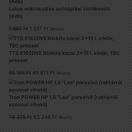
Lotus mikroszálas autóáplási törlőkendő
(4db)
Original
Current
1 880
Ft
1 257
Ft
(Bruttó)
price
price
was:
is:
1
1
TTS 6162DVE Nickita kocsi 2x15 l. vödör, TEC
880 Ft.
257 Ft.
préssel
Original
Current
55 195
Ft
45 813
Ft
(Bruttó)
price
price
was:
is:
55
45
Tron POWER HP 1,5 "Leo" porszívó (raktárról
195 Ft.
813 Ft.
azonnal vihető)
Original
Current
79 375
Ft
63 246
Ft
(Bruttó)
price
price
was:
is: