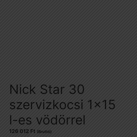
Nick Star 30
szervizkocsi 1×15
l-es vödörrel
126 012
Ft
(Bruttó)