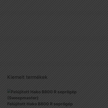
Kiemelt termékek
Felújított Hako B800 R seprőgép