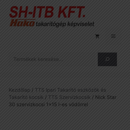
Kilépés
a
tartalomba
Menü
Keresés
Kezdőlap
/
TTS Ipari Takarító eszközök és
Takarító kocsik
/
TTS Szervízkocsik
/ Nick Star
30 szervizkocsi 1×15 l-es vödörrel