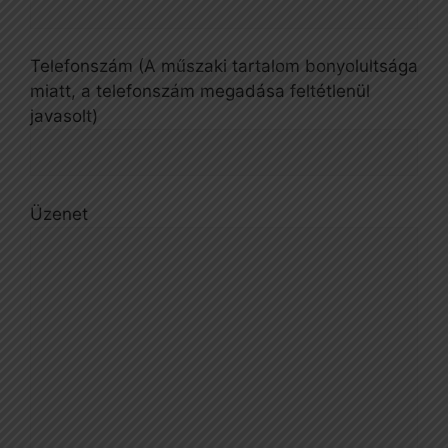
Telefonszám (A műszaki tartalom bonyolultsága
miatt, a telefonszám megadása feltétlenül
javasolt)
Üzenet