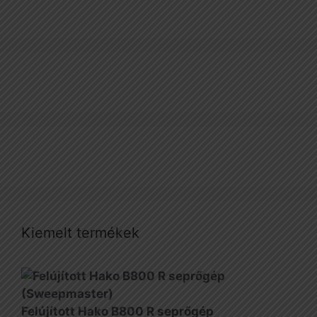
Kiemelt termékek
Felújított Hako B800 R seprőgép