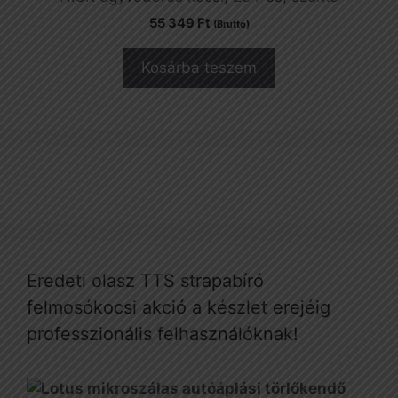
55 349
Ft
(Bruttó)
Kosárba teszem
Eredeti olasz TTS strapabíró
felmosókocsi akció a készlet erejéig
professzionális felhasználóknak!