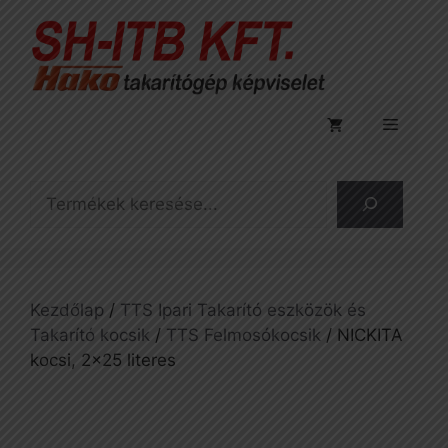
Kilépés
a
tartalomba
Menü
Keresés
Kezdőlap
/
TTS Ipari Takarító eszközök és
Takarító kocsik
/
TTS Felmosókocsik
/ NICKITA
kocsi, 2×25 literes