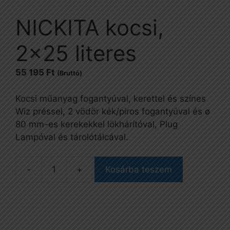
NICKITA kocsi,
2×25 literes
55 195
Ft
(Bruttó)
Kocsi műanyag fogantyúval, kerettel és színes
Wiz préssel, 2 vödör kék/piros fogantyúval és ø
80 mm-es kerekekkel lökhárítóval, Plug
Lampóval és tárolótálcával.
Kosárba teszem
NICKITA
kocsi,
2x25
literes
mennyiség