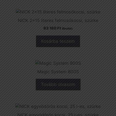
NICK 2×15 literes felmosókocsi, szürke
63 160
Ft
(Bruttó)
Kosárba teszem
Magic System 800S
Tovább olvasom
NICK egyvödörös kocsi, 25 l-es, szürke