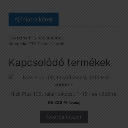
Ajánlatot kérek
Cikkszám:
TTS-00006161DVE
Kategória:
TTS Felmosókocsik
Kapcsolódó termékek
Nick Plus 100, takarítókocsi, 1×15 l-es vödörrel
95 238
Ft
(Bruttó)
Kosárba teszem