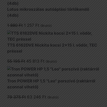
Lotus mikroszálas autóáplási törlőkendő
(4db)
Original
Current
1 880
Ft
1 257
Ft
(Bruttó)
price
price
was:
is:
1
1
TTS 6162DVE Nickita kocsi 2x15 l. vödör, TEC
880 Ft.
257 Ft.
préssel
Original
Current
55 195
Ft
45 813
Ft
(Bruttó)
price
price
was:
is:
55
45
Tron POWER HP 1,5 "Leo" porszívó (raktárról
195 Ft.
813 Ft.
azonnal vihető)
Original
Current
79 375
Ft
63 246
Ft
(Bruttó)
price
price