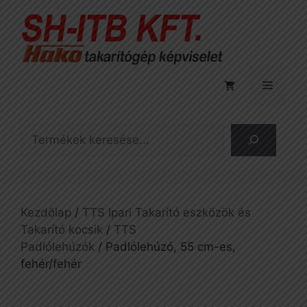
Kilépés
a
tartalomba
Menü
Keresés
Kezdőlap
/
TTS Ipari Takarító eszközök és
Takarító kocsik
/
TTS
Padlólehúzók
/ Padlólehúzó, 55 cm-es,
fehér/fehér