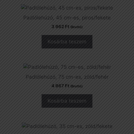
Padlólehúzó, 45 cm-es, piros/fekete
3 962
Ft
(Bruttó)
Kosárba teszem
Padlólehúzó, 75 cm-es, zöld/fehér
4 967
Ft
(Bruttó)
Kosárba teszem