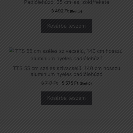
Padlólehúzó, 35 cm-es, zöld/fekete
3 492
Ft
(Bruttó)
Kosárba teszem
TTS 55 cm széles szivacsélű, 140 cm hosszú
alumínium nyeles padlólehúzó
Original
Current
6 717
Ft
5 575
Ft
(Bruttó)
price
price
was:
is:
Kosárba teszem
6
5
717 Ft.
575 Ft.