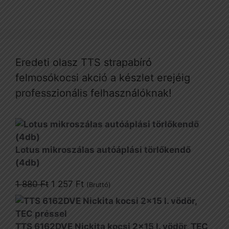
Eredeti olasz TTS strapabíró
felmosókocsi akció a készlet erejéig
professzionális felhasználóknak!
Lotus mikroszálas autóáplási törlőkendő
(4db)
Original
Current
1 880
Ft
1 257
Ft
(Bruttó)
price
price
was:
is:
1
1
TTS 6162DVE Nickita kocsi 2x15 l. vödör, TEC