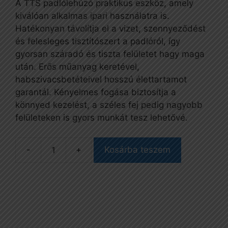
A TTS padlólehúzó praktikus eszköz, amely
kiválóan alkalmas ipari használatra is.
Hatékonyan távolítja el a vizet, szennyeződést
és felesleges tisztítószert a padlóról, így
gyorsan száradó és tiszta felületet hagy maga
után. Erős műanyag keretével,
habszivacsbetéteivel hosszú élettartamot
garantál. Kényelmes fogása biztosítja a
könnyed kezelést, a széles fej pedig nagyobb
felületeken is gyors munkát tesz lehetővé.
-
+
Kosárba teszem
Padlólehúzó,
55
cm-
es,
fehér/fehér
mennyiség