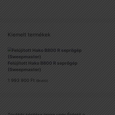
Kiemelt termékek
Felújított Hako B800 R seprőgép
(Sweepmaster)
1 993 900
Ft
(Bruttó)
További kérdése lenne vagy Érdekli a