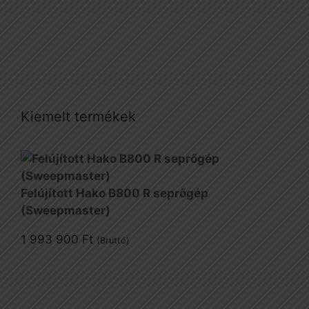
Kiemelt termékek
Felújított Hako B800 R seprőgép
(Sweepmaster)
1 993 900
Ft
(Bruttó)