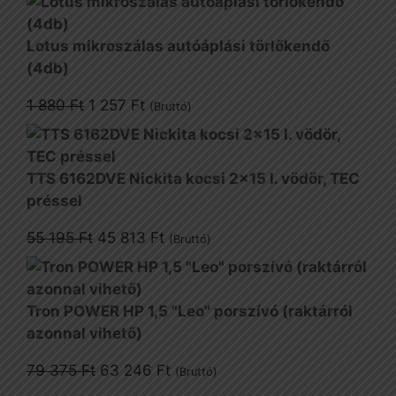
Lotus mikroszálas autóáplási törlőkendő
(4db)
Original
Current
1 880
Ft
1 257
Ft
(Bruttó)
price
price
was:
is:
1
1
TTS 6162DVE Nickita kocsi 2x15 l. vödör, TEC
880 Ft.
257 Ft.
préssel
Original
Current
55 195
Ft
45 813
Ft
(Bruttó)
price
price
was:
is:
55
45
Tron POWER HP 1,5 "Leo" porszívó (raktárról
195 Ft.
813 Ft.
azonnal vihető)
Original
Current
79 375
Ft
63 246
Ft
(Bruttó)
price
price