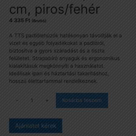
cm, piros/fehér
4 335
Ft
(Bruttó)
A TTS padlólehúzók hatékonyan távolítják el a
vizet és egyéb folyadékokat a padlóról,
biztosítva a gyors száradást és a tiszta
felületet. Strapabíró anyaguk és ergonomikus
kialakításuk megkönnyíti a használatot.
Ideálisak ipari és háztartási takarításhoz,
hosszú élettartammal rendelkeznek.
-
+
Kosárba teszem
Padlólehúzó,
55
cm,
Ajánlatot kérek
piros/fehér
mennyiség