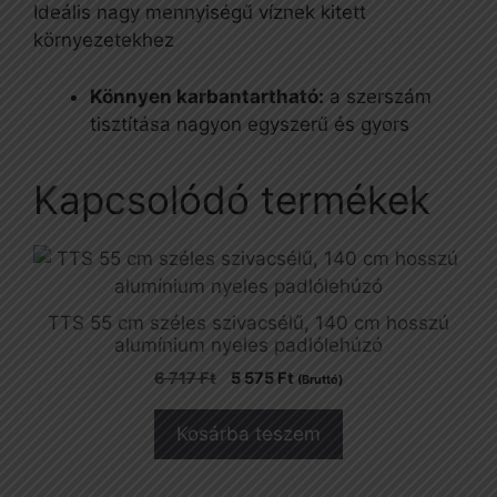
Ideális nagy mennyiségű víznek kitett
környezetekhez
Könnyen karbantartható:
a szerszám
tisztítása nagyon egyszerű és gyors
Kapcsolódó termékek
TTS 55 cm széles szivacsélű, 140 cm hosszú
alumínium nyeles padlólehúzó
Original
Current
6 717
Ft
5 575
Ft
(Bruttó)
price
price
was:
is:
Kosárba teszem
6
5
717 Ft.
575 Ft.