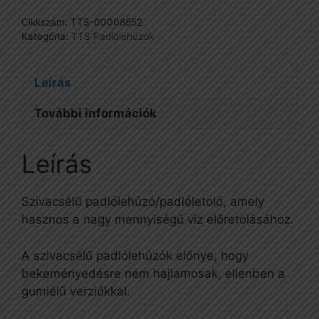
Cikkszám:
TTS-00008652
Kategória:
TTS Padlólehúzók
Leírás
További információk
Leírás
Szivacsélű padlólehúzó/padlóletoló, amely
hasznos a nagy mennyiségű víz előretolásához.
A szivacsélű padlólehúzók előnye, hogy
bekeményedésre nem hajlamosak, ellenben a
gumiélű verziókkal.