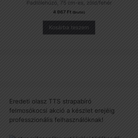
Padlólehúzó, 75 cm-es, zöld/fehér
4 967
Ft
(Bruttó)
Kosárba teszem
Eredeti olasz TTS strapabíró
felmosókocsi akció a készlet erejéig
professzionális felhasználóknak!