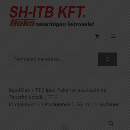
Kilépés
a
tartalomba
Menü
Keresés
Kezdőlap
/
TTS Ipari Takarító eszközök és
Takarító kocsik
/
TTS
Padlólehúzók
/ Padlólehúzó, 55 cm, piros/fehér