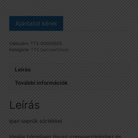
mennyiség
Ajánlatot kérek
Cikkszám:
TTS-00005505
Kategória:
TTS Ipari partvisok
Leírás
További információk
Leírás
Ipari seprűk sörtékkel
Ideális bármilyen típusú szennyeződéshez és