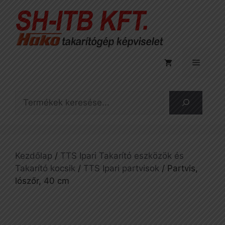
Kilépés
a
tartalomba
Menü
Keresés
Kezdőlap
/
TTS Ipari Takarító eszközök és
Takarító kocsik
/
TTS Ipari partvisok
/ Partvis,
lószőr, 40 cm