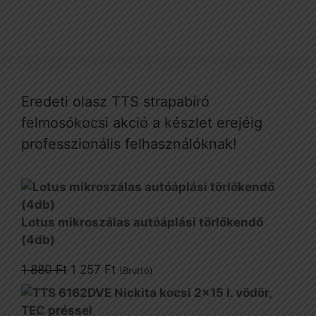
Eredeti olasz TTS strapabíró
felmosókocsi akció a készlet erejéig
professzionális felhasználóknak!
Lotus mikroszálas autóáplási törlőkendő
(4db)
Original
Current
1 880
Ft
1 257
Ft
(Bruttó)
price
price
was:
is: