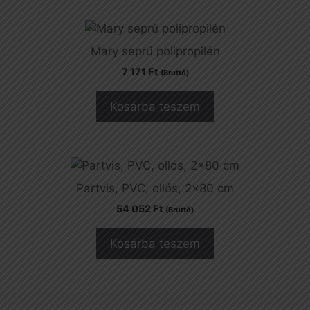
Mary seprű polipropilén
7 171
Ft
(Bruttó)
Kosárba teszem
Partvis, PVC, ollós, 2×80 cm
54 052
Ft
(Bruttó)
Kosárba teszem