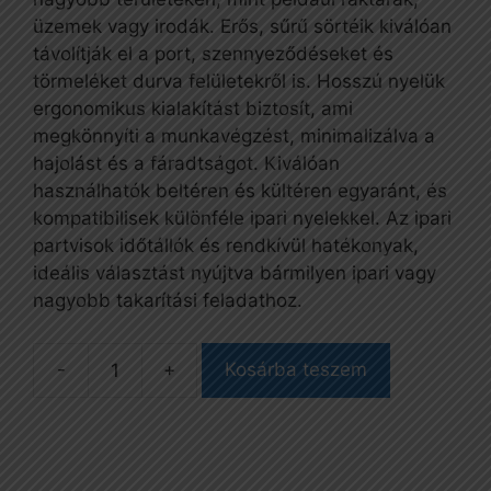
üzemek vagy irodák. Erős, sűrű sörtéik kiválóan
távolítják el a port, szennyeződéseket és
törmeléket durva felületekről is. Hosszú nyelük
ergonomikus kialakítást biztosít, ami
megkönnyíti a munkavégzést, minimalizálva a
hajolást és a fáradtságot. Kiválóan
használhatók beltéren és kültéren egyaránt, és
kompatibilisek különféle ipari nyelekkel. Az ipari
partvisok időtállók és rendkívül hatékonyak,
ideális választást nyújtva bármilyen ipari vagy
nagyobb takarítási feladathoz.
Kosárba teszem
Partvis,
lószőr,
40
cm