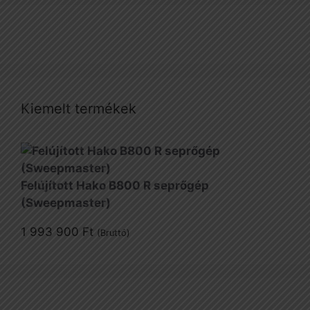
Kiemelt termékek
Felújított Hako B800 R seprőgép
(Sweepmaster)
1 993 900
Ft
(Bruttó)