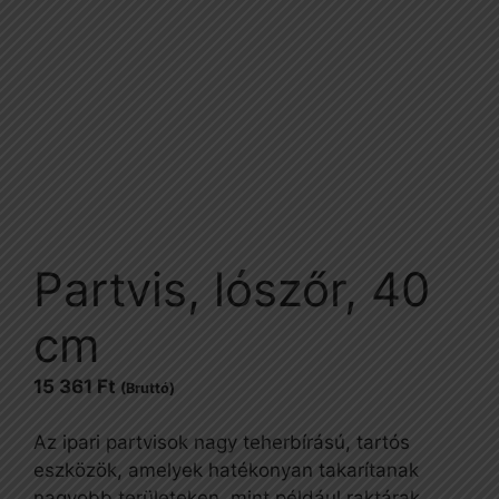
Partvis, lószőr, 40
cm
15 361
Ft
(Bruttó)
Az ipari partvisok nagy teherbírású, tartós
eszközök, amelyek hatékonyan takarítanak
nagyobb területeken, mint például raktárak,