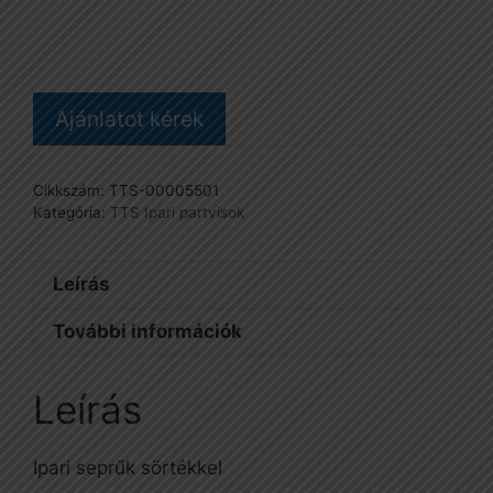
cm-
es
mennyiség
Ajánlatot kérek
Cikkszám:
TTS-00005501
Kategória:
TTS Ipari partvisok
Leírás
További információk
Leírás
Ipari seprűk sörtékkel