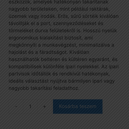
eszközök, amelyek hatékonyan takarítanak
nagyobb területeken, mint például raktárak,
üzemek vagy irodák. Erős, sűrű sörtéik kiválóan
távolítják el a port, szennyeződéseket és
törmeléket durva felületekről is. Hosszú nyelük
ergonomikus kialakítást biztosít, ami
megkönnyíti a munkavégzést, minimalizálva a
hajolást és a fáradtságot. Kiválóan
használhatók beltéren és kültéren egyaránt, és
kompatibilisek különféle ipari nyelekkel. Az ipari
partvisok időtállók és rendkívül hatékonyak,
ideális választást nyújtva bármilyen ipari vagy
nagyobb takarítási feladathoz.
Kosárba teszem
Partvis,
PVC,
60