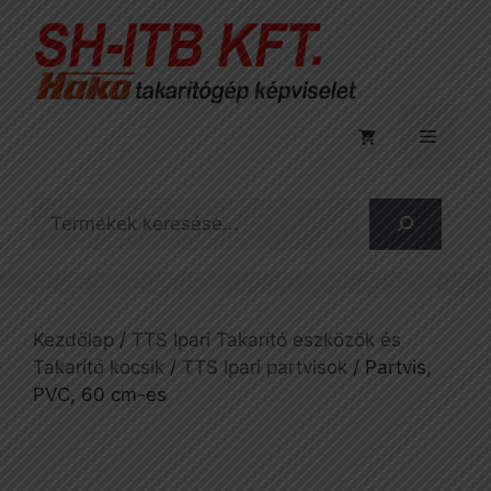
Kilépés
a
tartalomba
Menü
Keresés
Kezdőlap
/
TTS Ipari Takarító eszközök és
Takarító kocsik
/
TTS Ipari partvisok
/ Partvis,
PVC, 60 cm-es