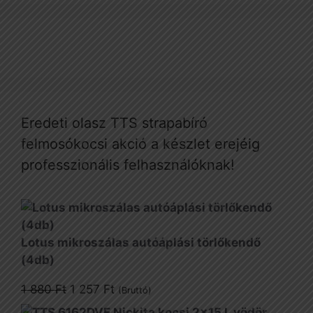
Eredeti olasz TTS strapabíró
felmosókocsi akció a készlet erejéig
professzionális felhasználóknak!
Lotus mikroszálas autóáplási törlőkendő
(4db)
Original
Current
1 880
Ft
1 257
Ft
(Bruttó)
price
price