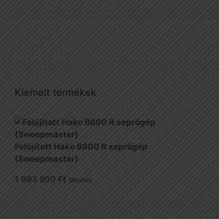
Kiemelt termékek
Felújított Hako B800 R seprőgép
(Sweepmaster)
1 993 900
Ft
(Bruttó)