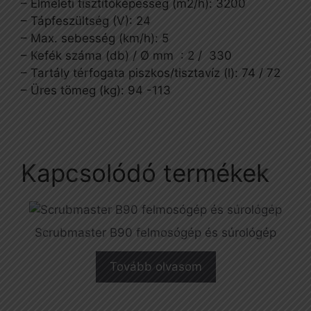
– Elméleti tisztítóképesség (m2/h): 3200
– Tápfeszültség (V): 24
– Max. sebesség (km/h): 5
– Kefék száma (db) / Ø
mm :
2 / 330
– Tartály térfogata piszkos/tisztavíz (l): 74 / 72
– Üres tömeg (kg): 94 -113
Kapcsolódó termékek
Scrubmaster B90 felmosógép és súrológép
Tovább olvasom