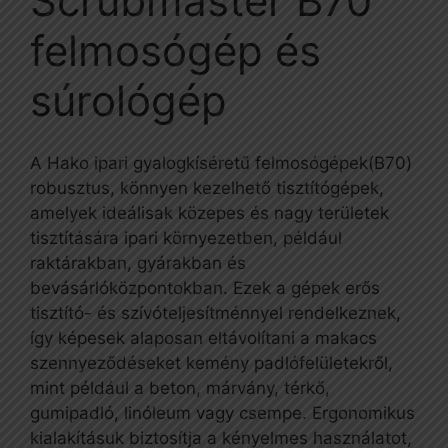
Scrubmaster B70
felmosógép és
súrológép
A Hako ipari gyalogkíséretű felmosógépek(B70)
robusztus, könnyen kezelhető tisztítógépek,
amelyek ideálisak közepes és nagy területek
tisztítására ipari környezetben, például
raktárakban, gyárakban és
bevásárlóközpontokban. Ezek a gépek erős
tisztító- és szívóteljesítménnyel rendelkeznek,
így képesek alaposan eltávolítani a makacs
szennyeződéseket kemény padlófelületekről,
mint például a beton, márvány, térkő,
gumipadló, linóleum vagy csempe. Ergonomikus
kialakításuk biztosítja a kényelmes használatot,