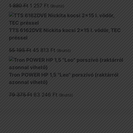
Original
Current
1 880
Ft
1 257
Ft
(Bruttó)
price
price
was:
is:
1
1
TTS 6162DVE Nickita kocsi 2x15 l. vödör, TEC
880 Ft.
257 Ft.
préssel
Original
Current
55 195
Ft
45 813
Ft
(Bruttó)
price
price
was:
is:
55
45
Tron POWER HP 1,5 "Leo" porszívó (raktárról
195 Ft.
813 Ft.
azonnal vihető)
Original
Current
79 375
Ft
63 246
Ft
(Bruttó)
price
price
was:
is:
79
63
375 Ft.
246 Ft.