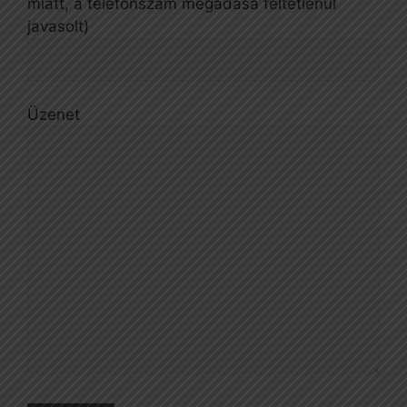
miatt, a telefonszám megadása feltétlenül
javasolt)
Üzenet