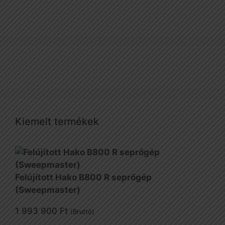
Kiemelt termékek
Felújított Hako B800 R seprőgép
(Sweepmaster)
1 993 900
Ft
(Bruttó)