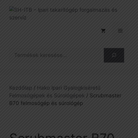
Kilépés
a
tartalomba
Menü
Keresés
Kezdőlap
/
Hako Ipari Gyalogkiséretű
Felmosógépek és Súrológépek
/ Scrubmaster
B70 felmosógép és súrológép